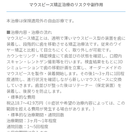
マウスピース矯正治療のリスクや副作用
本治療は保険適用外の自由診療です。
■治療内容・治療の流れ
マウスピース矯正とは、透明で薄いマウスピース型の装置を歯に
装着し、段階的に歯を移動させる矯正治療法です。従来のワイ
ヤー矯正と比較して目立ちにくく、取り外しが可能です。
カウンセリング・精密検査にて歯並びの状態を確認し、口腔内
スキャン・レントゲン撮影等を行います。検査結果をもとに3D
シミュレーションで歯の移動計画を立案し、オーダーメイドの
マウスピースを製作・装着開始します。その後1～3ヶ月に1回程
度通院し、進行状況を確認しながら新しいマウスピースに交換
していきます。歯並びが整った後はリテーナー（保定装置）を
装着し、後戻りを防止します。
・標準的な費用
税込18.7～42.9万円（※症状や希望の治療内容によっては、この
範囲を超える費用が発生する場合があります。）
・標準的な治療期間・通院回数
治療期間：3ヶ月～1年程度
通院回数：1～5回程度