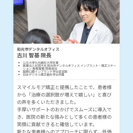
和光市デンタルオフィス
古川 智基 院長
公立大学九州歯科大学卒業
医療法人社団大志 和光市デンタルオフィス インプラント・矯正ステー
ション 専務理事/院長就任
国際口腔インプラント学会認定医
日本デジタル矯正歯科学会所属
スマイルモア矯正と提携したことで、患者様
から「治療の選択肢が増えて嬉しい」と喜び
の声を多くいただきました。
手厚いサポートのおかげでスムーズに導入で
き、医院の新たな強みとして多くの患者様の
笑顔に貢献できると確信しています。
新たな患者様へのアプローチに限らず、低価