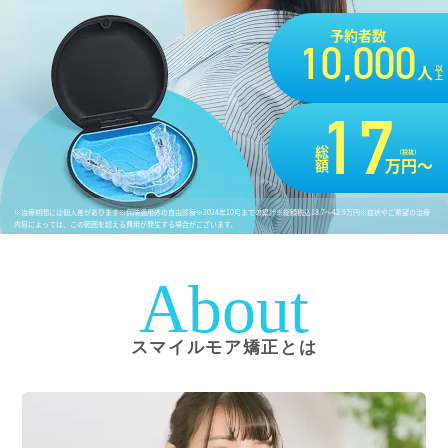
予約者数
10,000
人
以上
17
総額
（税抜）
万円〜
※治療期間には個人差があります
※保険適用外の自由診療
※2024年10月までの累計
※総額税込18.7〜42.9万円
※症状やご希望の治療
内容によっては、この範囲を超える費用が発生する場合がございます。
About
スマイルモア矯正とは