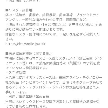
※保定期間は含みます。
■リスク・副作用
痛み・違和感、歯磨き、歯根吸収、歯肉退縮、ブラックトライ
アングル、一時的な噛み合わせの不良、顎関節症など。
※決められた装着時間（1日20時間以上）を守らない場合、計画
通りに歯が動かない可能性があります。
詳細なリスク・副作用については、下記URLを必ずご確認くだ
さい。
https://clearsmile.jp/risk
■未承認医療機器に関する掲示
本治療に使用するマウスピース型カスタムメイド矯正装置（イン
ビザライン等）は、医薬品医療機器等法（薬機法）の承認を受
けていない未承認機器です。
・入手経路等
本治療に使用するマウスピースは、米国アライン・テクノロジー
社の製品（インビザライン）等です。当院はそのグループ会社で
あるアライン・テクノロジー・ジャパン株式会社等を通じて入
手しています。
・当局の承認薬機法等の有無
当局においてマウスピース型矯正装置として薬機法の承認を受
けているものは存在します。