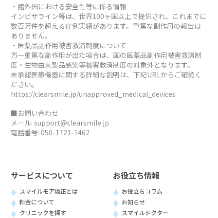
・諸外国における安全性等に係る情報
インビザライン等は、世界100ヶ国以上で提供され、これまでに
数百万件を超える症例実績があります。重篤な副作用の報告は
ありません。
・医薬品副作用被害救済制度について
万一重篤な副作用が出た場合は、国の医薬品副作用被害救済制
度・生物由来製品感染等被害救済制度の対象外となります。
未承認医療機器に関する詳細な説明は、下記URLからご確認く
ださい。
https://clearsmile.jp/unapproved_medical_devices
■お問い合わせ
メール:
support@clearsmile.jp
電話番号:
050-1721-1462
サービスについて
お役立ち情報
スマイルモア矯正とは
お役立ちコラム
料金について
お知らせ
クリニックを探す
スマイルドクター