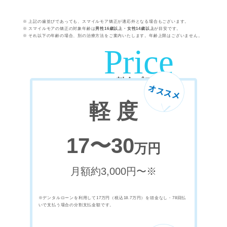
※ 上記の歯並びであっても、スマイルモア矯正が適応外となる場合もございます。
※ スマイルモアの矯正の対象年齢は
男性16歳以上・女性14歳以上
が目安です。
※ それ以下の年齢の場合、別の治療方法をご案内いたします。年齢上限はございません。
Price
料金プラン
オススメ
0
スマイルモア
は
軽 度
円
初回カウンセリング
17〜30
万円
月額約3,000円〜※
※デンタルローンを利用して17万円（税込18.7万円）を頭金なし・78回払
いで支払う場合の分割支払金額です。