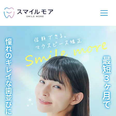
憧れのキレイな歯並びに
最短３ヶ月で