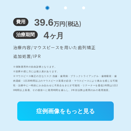
39.6
費用
万円(税込)
4
ヶ月
治療期間
治療内容/
マウスピースを用いた歯列矯正
追加処置/
IPR
※保険適用外の自由診療となります。
※効果や感じ方には個人差があります。
※マウスピース橋正の主なリスク:虫歯・歯周病・ブラックトライアングル・歯根吸収・歯
肉退縮・1日20時間以上のマウスピース装着が必須・マウスピースにより痛みを感じる可能
性・治療中に一時的にかみ合わせに不具合をきたす可能性・リテーナーを最低1年間は1日2
0時間以上装着、その後徐々に着用時間を減らし、2年目以降は夜間のみの着用推奨。
症例画像をもっと見る