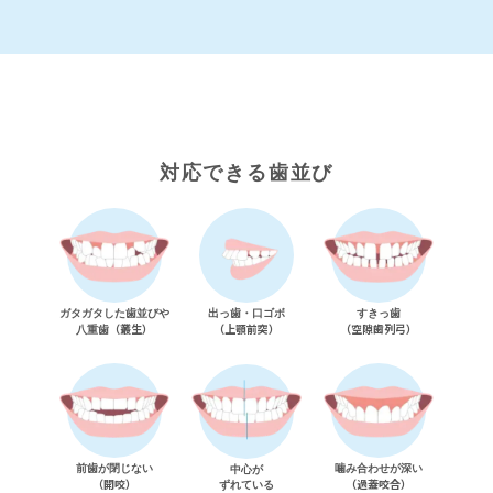
対応できる歯並び
ガタガタした歯並びや
（
叢生
）
（
上顎前突
）
（
空隙歯列弓
）
八重歯
中心が
（
開咬
）
（
過蓋咬合
）
ずれている