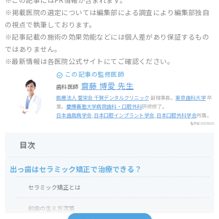
※この記事にはPR情報が含まれます。
※掲載医院の選定については編集部による調査により編集部独自
の視点で執筆しております。
※記事記載の施術の効果効能などには個人差があり保証するもの
ではありません。
※最新情報は各医院公式サイトにてご確認ください。
この記事の監修医師
齋藤 博愛 先生
歯科医師
医療法人 誓栄会 千賀デンタルクリニック
副理事長。
東京歯科大学
卒
業。
慶應義塾大学病院歯科・口腔外科
研修修了。
日本歯周病学会
,
日本口腔インプラント学会
,
日本口腔外科学会
所属。
監修日:
2025/08/16
目次
出っ歯はセラミック矯正で治療できる？
セラミック矯正とは
前歯の生え方次第