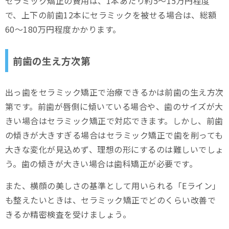
セラミック矯正の費用は、1本あたり約5～15万円程度
セラミックがかける場合も
で、上下の前歯12本にセラミックを被せる場合は、総額
60～180万円程度かかります。
口元のお悩みなら、スマイルモア矯正
まとめ
前歯の生え方次第
出っ歯をセラミック矯正で治療できるかは前歯の生え方次
第です。前歯が唇側に傾いている場合や、歯のサイズが大
きい場合はセラミック矯正で対応できます。しかし、前歯
の傾きが大きすぎる場合はセラミック矯正で歯を削っても
大きな変化が見込めず、理想の形にするのは難しいでしょ
う。歯の傾きが大きい場合は歯科矯正が必要です。
また、横顔の美しさの基準として用いられる「Eライン」
も整えたいときは、セラミック矯正でどのくらい改善で
きるか精密検査を受けましょう。