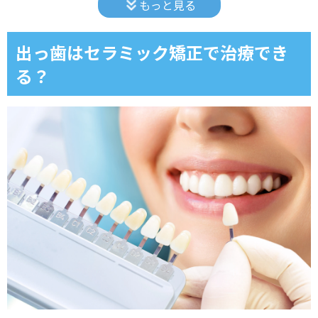
もっと見る
骨格に問題がある場合は治療が難しい
出っ歯をセラミック矯正で治すメリットは？
出っ歯はセラミック矯正で治療でき
る？
治療が短期間
矯正装置が不要
痛みが少ない
後戻りがない
歯の色を選択可能
治療がバレない
出っ歯をセラミック矯正で治すデメリットは？
歯を削ったり神経を取ったりする必要がある
虫歯や歯周病に弱くなる