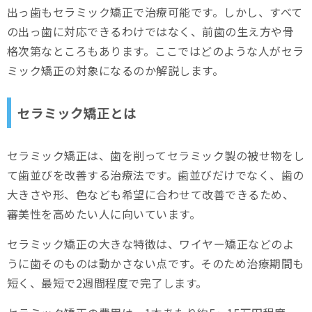
出っ歯もセラミック矯正で治療可能です。しかし、すべて
かみ合わせが悪化するリスク
の出っ歯に対応できるわけではなく、前歯の生え方や骨
格次第なところもあります。ここではどのような人がセラ
一生使えるものではない
ミック矯正の対象になるのか解説します。
出っ歯をセラミック矯正で治す際の費用
セラミック矯正とは
セラミック矯正と歯科矯正の違いを知って後悔を防ごう
治療法・目的が異なる
セラミック矯正は、歯を削ってセラミック製の被せ物をし
て歯並びを改善する治療法です。歯並びだけでなく、歯の
それぞれにメリット・デメリットがある
大きさや形、色なども希望に合わせて改善できるため、
費用にも違いがある
審美性を高めたい人に向いています。
セラミック矯正によくある後悔
セラミック矯正の大きな特徴は、ワイヤー矯正などのよ
出っ歯の改善が思ったほどではなかった
うに歯そのものは動かさない点です。そのため治療期間も
短く、最短で2週間程度で完了します。
歯茎とセラミックの間に隙間がある