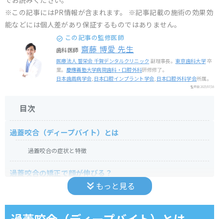
でお読みください。
※この記事にはPR情報が含まれます。 ※記事記載の施術の効果効
能などには個人差があり保証するものではありません。
この記事の監修医師
齋藤 博愛 先生
歯科医師
医療法人 誓栄会 千賀デンタルクリニック
副理事長。
東京歯科大学
卒
業。
慶應義塾大学病院歯科・口腔外科
研修修了。
日本歯周病学会
,
日本口腔インプラント学会
,
日本口腔外科学会
所属。
監修日:
2025/07/16
目次
過蓋咬合（ディープバイト）とは
過蓋咬合の症状と特徴
過蓋咬合の矯正で顔が伸びる？
もっと見る
過蓋咬合になってしまう原因
骨格的アンバランス
過蓋咬合（ディープバイト）とは