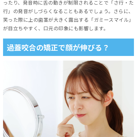
ったり、発音時に舌の動きが制限されることで「さ行・た
行」の発音がしづらくなることもあるでしょう。さらに、
呼吸と姿勢を意識する
笑った際に上の歯茎が大きく露出する「ガミースマイル」
飲食物の選び方に注意する
が目立ちやすく、口元の印象にも影響します。
矯正装置を慎重に取り扱う
過蓋咬合の矯正で顔が伸びる？
丁寧なケアを行う
定期的に通院する
口元のお悩みなら、スマイルモア矯正
まとめ