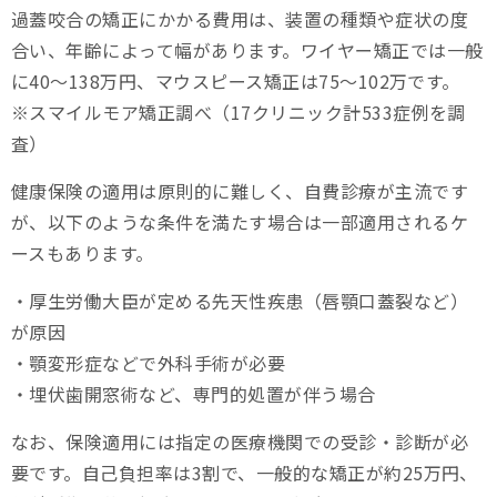
過蓋咬合の矯正にかかる費用は、装置の種類や症状の度
合い、年齢によって幅があります。ワイヤー矯正では一般
に40～138万円、マウスピース矯正は75～102万です。
※スマイルモア矯正調べ（17クリニック計533症例を調
査）
健康保険の適用は原則的に難しく、自費診療が主流です
が、以下のような条件を満たす場合は一部適用されるケ
ースもあります。
・厚生労働大臣が定める先天性疾患（唇顎口蓋裂など）
が原因
・顎変形症などで外科手術が必要
・埋伏歯開窓術など、専門的処置が伴う場合
なお、保険適用には指定の医療機関での受診・診断が必
要です。自己負担率は3割で、一般的な矯正が約25万円、