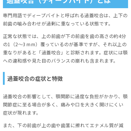
奥歯の欠損や咬耗
専門用語でディープバイトと呼ばれる過蓋咬合は、上下の
前歯の位置異常
前歯の噛み合わせが過剰に重なっている状態です。
悪習癖
正常な状態では、上の前歯が下の前歯を歯の高さの約4分
の1（2～3 mm）覆っているのが基準ですが、それ以上の
過蓋咬合を放置しておくことのリスク
重なりがあると「過蓋咬合」と診断されます。症状には顎
歯の摩耗・破損が進行しやすくなる
への違和感や見た目のバランスの崩れも含まれます。
顎関節に慢性的な負担がかかる
過蓋咬合の症状と特徴
噛みにくさ・消化器への影響・発音の問題
過蓋咬合の矯正の選び方
過蓋咬合の影響として、顎関節に過度な負担がかかり、顎
関節症に至る場合が多く、痛みや口を大きく開けにくい
過蓋咬合の矯正の費用相場と保険適用
症状が現れます。
過蓋咬合の矯正の治療する期間
また、下の前歯が上の歯や歯茎に擦れてエナメル質が減
過蓋咬合の治療中の注意点