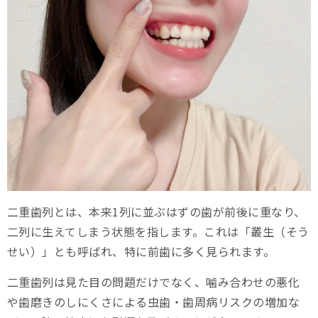
二重歯列を放置するリスク
虫歯や歯周病のリスクが高まる
噛み合わせの悪化による顎関節症のリスク
発音障害のリスク
見た目によるコンプレックスの形成
全身の健康への影響
二重歯列の治療方法について
二重歯列とは、本来1列に並ぶはずの歯が前後に重なり、
矯正治療による改善
二列に生えてしまう状態を指します。これは「叢生（そう
せい）」とも呼ばれ、特に前歯に多く見られます。
抜歯によるスペースの確保
二重歯列は見た目の問題だけでなく、噛み合わせの悪化
外科的治療を伴う矯正
や歯磨きのしにくさによる虫歯・歯周病リスクの増加な
口元のお悩みなら、スマイルモア矯正