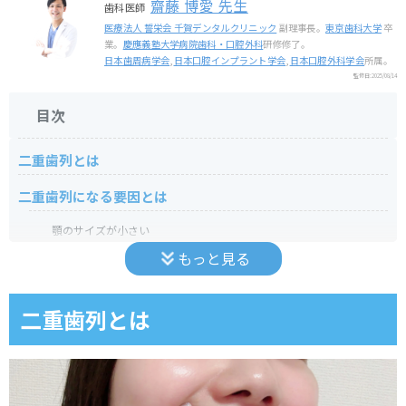
齋藤 博愛 先生
歯科医師
医療法人 誓栄会 千賀デンタルクリニック
副理事長。
東京歯科大学
卒
業。
慶應義塾大学病院歯科・口腔外科
研修修了。
日本歯周病学会
,
日本口腔インプラント学会
,
日本口腔外科学会
所属。
監修日:
2025/08/14
目次
二重歯列とは
二重歯列になる要因とは
顎のサイズが小さい
もっと見る
乳歯が抜けるタイミングの遅れ
乳歯の早期脱落
二重歯列とは
指しゃぶりや舌の癖
遺伝的要因