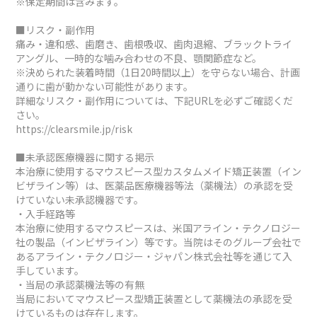
※保定期間は含みます。
■リスク・副作用
痛み・違和感、歯磨き、歯根吸収、歯肉退縮、ブラックトライ
アングル、一時的な噛み合わせの不良、顎関節症など。
※決められた装着時間（1日20時間以上）を守らない場合、計画
通りに歯が動かない可能性があります。
詳細なリスク・副作用については、下記URLを必ずご確認くだ
さい。
https://clearsmile.jp/risk
■未承認医療機器に関する掲示
本治療に使用するマウスピース型カスタムメイド矯正装置（イン
ビザライン等）は、医薬品医療機器等法（薬機法）の承認を受
けていない未承認機器です。
・入手経路等
本治療に使用するマウスピースは、米国アライン・テクノロジー
社の製品（インビザライン）等です。当院はそのグループ会社で
あるアライン・テクノロジー・ジャパン株式会社等を通じて入
手しています。
・当局の承認薬機法等の有無
当局においてマウスピース型矯正装置として薬機法の承認を受
けているものは存在します。