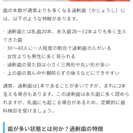
口元のお悩みなら、スマイルモア矯正
歯の本数が通常よりも多くなる過剰歯（かじょうし）に
まとめ
は、以下のような特徴があります。
· 過剰歯とは乳歯20本、永久歯28～32本よりも多く生え
てきた歯
· 30～40人に一人程度の割合で過剰歯の人がいる
· 女性よりも男性に多く見られる
· 過剰歯の見た目は小さく三角形や丸い形が多い
· 上の歯の真ん中や親知らずの後ろなどにできやすい
通常、過剰歯は1本であることが多いですが、まれに2本
生える場合もあります。この過剰歯は永久歯に多く認めら
れますが、乳歯にも起こる場合があるため、定期的に歯
科検診を受けましょう。
歯が多い状態とは何か？過剰歯の特徴