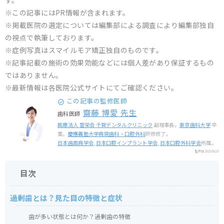
す。
※この記事にはPR情報が含まれます。
※掲載医院の選定については編集部による調査により編集部独自
の視点で執筆しております。
※症例写真はスマイルモア矯正独自のものです。
※記事記載の施術の効果効能などには個人差があり保証するもの
ではありません。
※最新情報は各医院公式サイトにてご確認ください。
この記事の監修医師
齋藤 博愛 先生
歯科医師
医療法人 誓栄会 千賀デンタルクリニック
副理事長。
東京歯科大学
卒
業。
慶應義塾大学病院歯科・口腔外科
研修修了。
日本歯周病学会
,
日本口腔インプラント学会
,
日本口腔外科学会
所属。
監修日:
2025/08/19
目次
過剰歯とは？見た目の特徴と症状
歯が多い状態とは何か？過剰歯の特徴