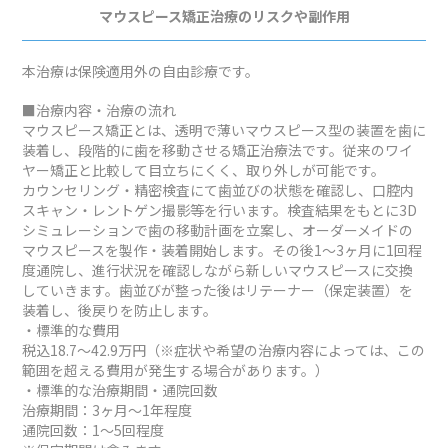
マウスピース矯正治療のリスクや副作用
本治療は保険適用外の自由診療です。
■治療内容・治療の流れ
マウスピース矯正とは、透明で薄いマウスピース型の装置を歯に
装着し、段階的に歯を移動させる矯正治療法です。従来のワイ
ヤー矯正と比較して目立ちにくく、取り外しが可能です。
カウンセリング・精密検査にて歯並びの状態を確認し、口腔内
スキャン・レントゲン撮影等を行います。検査結果をもとに3D
シミュレーションで歯の移動計画を立案し、オーダーメイドの
マウスピースを製作・装着開始します。その後1～3ヶ月に1回程
度通院し、進行状況を確認しながら新しいマウスピースに交換
していきます。歯並びが整った後はリテーナー（保定装置）を
装着し、後戻りを防止します。
・標準的な費用
税込18.7～42.9万円（※症状や希望の治療内容によっては、この
範囲を超える費用が発生する場合があります。）
・標準的な治療期間・通院回数
治療期間：3ヶ月～1年程度
通院回数：1～5回程度