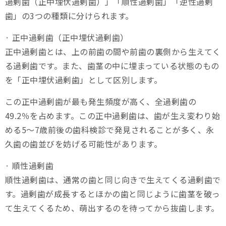
過剰歯（正中埋伏過剰歯）」「順性過剰歯」「逆性過剰
歯」の3つの種類に分けられます。
· 正中過剰歯（正中埋伏過剰歯）
正中過剰歯とは、上の前歯の間や前歯の裏側から生えてく
る過剰歯です。また、歯茎の中に埋まっている状態のもの
を「正中埋伏過剰歯」として区別します。
この正中過剰歯が最も発生頻度が高く、全過剰歯の
49.2％を占めます。この正中過剰歯は、歯が生え変わり始
める5～7歳前後の歯科検診で発見されることが多く、永
久歯の歯並びを妨げる可能性があります。
· 順性過剰歯
順性過剰歯は、通常の歯と同じ向きで生えてくる過剰歯で
す。過剰歯が成長するとほかの歯と同じように歯茎を破っ
て生えてくるため、萌出するのを待ってから抜歯します。