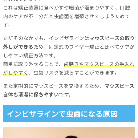
これは矯正装置に食べかすや細菌が溜まりやすく、口腔
インビザラインで虫歯にならないための工夫
内のケアが不十分だと虫歯菌を増殖させてしまうためで
①口腔内を清潔に保つ
す。
②飲食時にはマウスピースを外す
ただそのなかでも、インビザラインは
マウスピースの取り
外しができる
ため、固定式のワイヤー矯正と比べてケアが
③マウスピースを清潔に保つ
しやすい矯正方法です。
④こまめに水分をとる
簡単に取り外せることで、
歯磨きやマウスピースの手入れ
がしやすく
、虫歯リスクを減らすことができます。
インビザラインで虫歯にならないために
また定期的にマウスピースを交換するため、
マウスピース
自体も清潔に保ちやすい
です。
インビザラインで虫歯になる原因