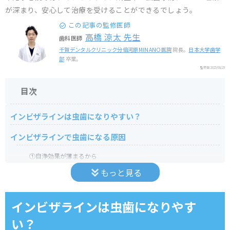
が深まり、安心して治療を受けることができるでしょう。
この記事の監修医師
高橋 涼太 先生
歯科医師
千賀デンタルクリニック分倍河原MINANO医院
院長。
日本大学歯学
部
卒業。
監修日:
2025/08/29
目次
インビザラインは虫歯になりやすい？
インビザラインで虫歯になる原因
①自浄効果が薄まるから
もっと見る
②マウスピースに汚れが溜まりやすいから
③口腔内が乾燥するから
インビザラインは虫歯になりやす
い？
マウスピース矯正で虫歯になった!?インビザラインで虫歯に