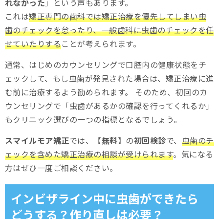
れなかった
」という声もあります。
これは
矯正専門の歯科では矯正治療を優先してしまい虫
歯のチェックを怠ったり、一般歯科に虫歯のチェックを任
せていたりする
ことが考えられます。
通常、はじめのカウンセリングで口腔内の健康状態をチ
ェックして、もし虫歯が発見された場合は、矯正治療に進
む前に治療するよう勧められます。 そのため、初回のカ
ウンセリングで「虫歯があるかの確認を行ってくれるか」
もクリニック選びの一つの指標となるでしょう。
スマイルモア矯正
では、【
無料
】の
初回検診
で、
虫歯のチ
ェックを含めた矯正治療の相談が受けられます
。気になる
方はぜひ一度ご相談ください。
インビザライン中に虫歯ができたら
どうする？作り直しは必要？