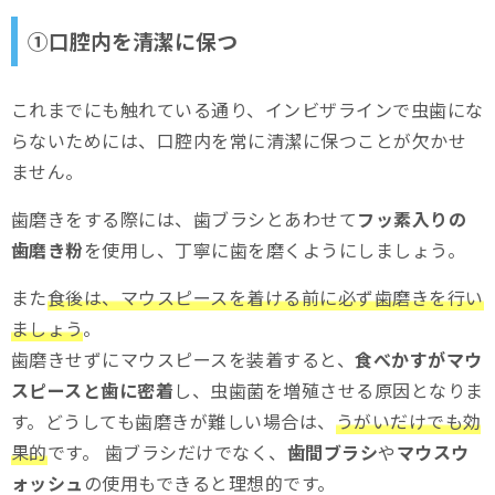
①口腔内を清潔に保つ
これまでにも触れている通り、インビザラインで虫歯にな
らないためには、口腔内を常に清潔に保つことが欠かせ
ません。
歯磨きをする際には、歯ブラシとあわせて
フッ素入りの
歯磨き粉
を使用し、丁寧に歯を磨くようにしましょう。
また
食後は、マウスピースを着ける前に必ず歯磨きを行い
ましょう
。
歯磨きせずにマウスピースを装着すると、
食べかすがマウ
スピースと歯に密着
し、虫歯菌を増殖させる原因となりま
す。どうしても歯磨きが難しい場合は、
うがいだけでも効
果的
です。 歯ブラシだけでなく、
歯間ブラシ
や
マウスウ
ォッシュ
の使用もできると理想的です。