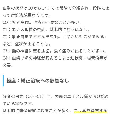
虫歯の状態はCOからC4までの段階で分類され、段階によ
って対処法が異なります。
CO：初期虫歯。治療が不要なことが多い。
C1：
エナメル質
の虫歯。基本的に症状はなし。
C2：
象牙質
まですすんだ虫歯。「冷たいものが染みる」
など、症状が出ることも。
C3：
歯の神経
に至る虫歯。強く痛みが出ることが多い。
C4：虫歯で歯の
神経が死んでしまった状態
。根管治療が
必要。
軽度：矯正治療への影響なし
軽度の虫歯（C0〜C1）は、表面のエナメル質が溶け始め
ている状態です。
基本的に
経過観察になる
ことが多く、
フッ素を塗布する