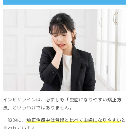
なりやすい部位
一般的に虫歯になりやすい部位（3大好発部位）
インビザライン特有の虫歯になりやすい部位（アタッチメント周
囲）
矯正歯科では虫歯を教えてくれない？インビザラインを始め
る前に虫歯が見つかったら
インビザライン中に虫歯ができたらどうする？作り直しは必
要？
虫歯の進行度
インビザラインは、必ずしも「虫歯になりやすい矯正方
軽度：矯正治療への影響なし
法」というわけではありません。
②中度：矯正治療と虫歯治療を並行して行う
一般的に、
矯正治療中は普段と比べて虫歯になりやすい
と
③重度：矯正治療を中断して虫歯治療を優先する
言われています。