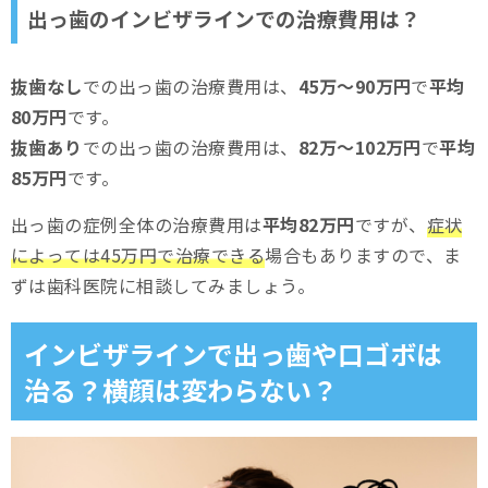
出っ歯のインビザラインでの治療費用は？
抜歯なし
での出っ歯の治療費用は、
45万～90万円
で
平均
80万円
です。
抜歯あり
での出っ歯の治療費用は、
82万～102万円
で
平均
85万円
です。
出っ歯の症例全体の治療費用は
平均82万円
ですが、
症状
によっては45万円で治療できる
場合もありますので、ま
ずは歯科医院に相談してみましょう。
インビザラインで出っ歯や口ゴボは
治る？横顔は変わらない？