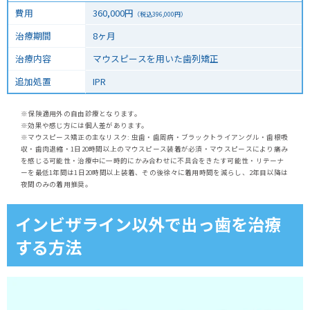
費用
360,000
円
（税込
396,000
円）
治療期間
8ヶ月
治療内容
マウスピースを用いた歯列矯正
追加処置
IPR
※保険適用外の自由診療となります。
※効果や感じ方には個人差があります。
※マウスピース矯正の主なリスク: 虫歯・歯周病・ブラックトライアングル・歯根吸
収・歯肉退縮・1日20時間以上のマウスピース装着が必須・マウスピースにより痛み
を感じる可能性・治療中に一時的にかみ合わせに不具合をきたす可能性・リテーナ
ーを最低1年間は1日20時間以上装着、その後徐々に着用時間を減らし、2年目以降は
夜間のみの着用推奨。
インビザライン以外で出っ歯を治療
する方法