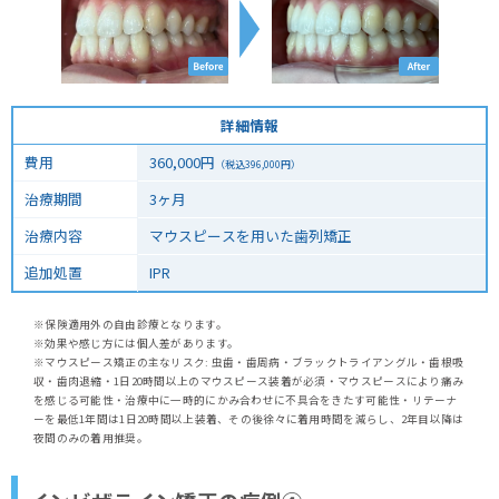
詳細情報
費用
360,000
円
（税込
396,000
円）
治療期間
3ヶ月
治療内容
マウスピースを用いた歯列矯正
追加処置
IPR
※保険適用外の自由診療となります。
※効果や感じ方には個人差があります。
※マウスピース矯正の主なリスク: 虫歯・歯周病・ブラックトライアングル・歯根吸
収・歯肉退縮・1日20時間以上のマウスピース装着が必須・マウスピースにより痛み
を感じる可能性・治療中に一時的にかみ合わせに不具合をきたす可能性・リテーナ
ーを最低1年間は1日20時間以上装着、その後徐々に着用時間を減らし、2年目以降は
夜間のみの着用推奨。