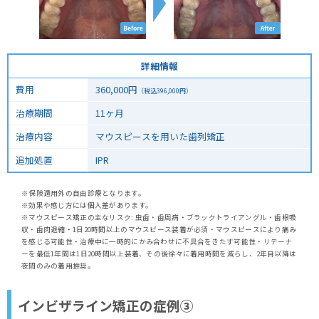
詳細情報
費用
360,000
円
（税込
396,000
円）
治療期間
11ヶ月
治療内容
マウスピースを用いた歯列矯正
追加処置
IPR
※保険適用外の自由診療となります。
※効果や感じ方には個人差があります。
※マウスピース矯正の主なリスク: 虫歯・歯周病・ブラックトライアングル・歯根吸
収・歯肉退縮・1日20時間以上のマウスピース装着が必須・マウスピースにより痛み
を感じる可能性・治療中に一時的にかみ合わせに不具合をきたす可能性・リテーナ
ーを最低1年間は1日20時間以上装着、その後徐々に着用時間を減らし、2年目以降は
夜間のみの着用推奨。
インビザライン矯正の症例③