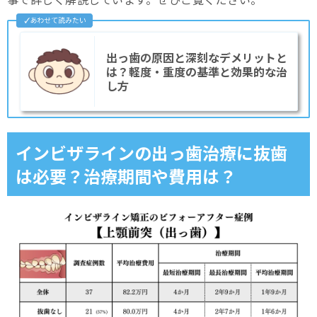
バイオネーター
インビザラインで出っ歯、口ゴボを治療するメリット
出っ歯の原因と深刻なデメリットと
痛みが軽い
は？軽度・重度の基準と効果的な治
し方
目立たない
取り外しできる
インビザラインの出っ歯治療に抜歯
インビザラインで出っ歯を治療するデメリット
は必要？治療期間や費用は？
マウスピースの管理をする必要がある
長期間かかる場合がある
虫歯や歯周病になると治療が遅くなる
医師とのイメージ不一致によっては、かえって出っ歯になる？
口元のお悩みなら、スマイルモア矯正