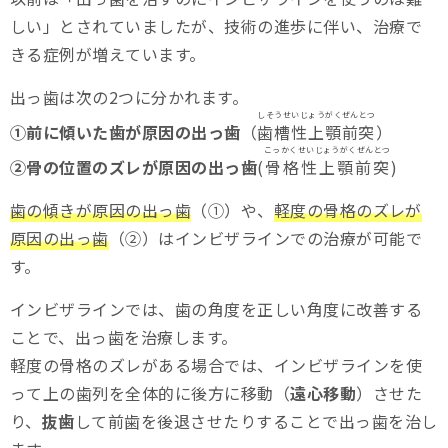
しい」とされていましたが、技術の進歩に伴い、治療で
きる症例が増えています。
出っ歯は次の2つに分かれます。
しそうせいじょうがくぜんとつ
①前に傾いた歯が原因の出っ歯
（
歯槽性上顎前突
）
こっかくせいじょうがくぜんとつ
②骨の位置のズレが原因の出っ歯
(
骨格性上顎前突
)
歯の傾きが原因の出っ歯
（①）や、
軽度の骨格のズレが
原因の出っ歯
（②）はインビザラインでの治療が可能で
す。
インビザラインでは、歯の角度を正しい角度に改善する
ことで、出っ歯を治療します。
軽度の骨格のズレがある場合では、インビザラインを使
って上の歯列を全体的に後方に移動（
遠心移動
）させた
り、
抜歯
して前歯を後退させたりすることで出っ歯を治し