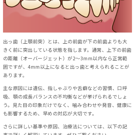
インビザラインで口ゴボやEラインは治る？
インビザラインで出っ歯を治療した症例
インビザライン矯正の症例①
出っ歯（上顎前突）とは、上の前歯が下の前歯よりも大
きく前に突出している状態を指します。通常、上下の前歯
インビザライン矯正の症例②
の距離（オーバージェット）が2～3mm以内なら正常範
インビザライン矯正の症例③
囲ですが、4mm以上になると出っ歯と考えられることが
あります。
インビザライン矯正の症例④
主な原因には遺伝、指しゃぶりや舌癖などの習慣、口呼
インビザライン以外で出っ歯を治療する方法
吸、顎の成長バランスの不均衡などが挙げられるでしょ
ワイヤー矯正
う。見た目の印象だけでなく、噛み合わせや発音、健康に
も影響するため、早めの対応が大切です。
アンカースクリュー（インプラント矯正）
さらに詳しい基準や原因、治療法については、以下の記
へッドギア
事で詳しく解説しています。ぜひご覧ください。