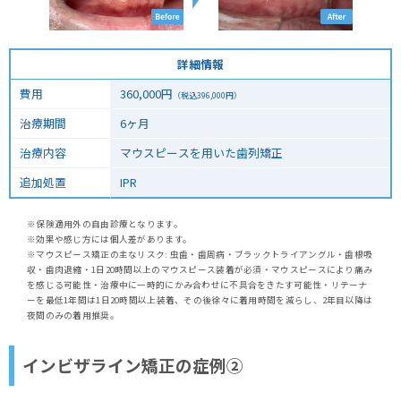
詳細情報
費用
360,000
円
（税込
396,000
円）
治療期間
6ヶ月
治療内容
マウスピースを用いた歯列矯正
追加処置
IPR
※保険適用外の自由診療となります。
※効果や感じ方には個人差があります。
※マウスピース矯正の主なリスク: 虫歯・歯周病・ブラックトライアングル・歯根吸
収・歯肉退縮・1日20時間以上のマウスピース装着が必須・マウスピースにより痛み
を感じる可能性・治療中に一時的にかみ合わせに不具合をきたす可能性・リテーナ
ーを最低1年間は1日20時間以上装着、その後徐々に着用時間を減らし、2年目以降は
夜間のみの着用推奨。
インビザライン矯正の症例②