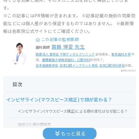
待できる効果と限界、そのメカニズムを詳しく解説していきま
す。
※この記事にはPR情報が含まれます。 ※記事記載の施術の効果効
能などには個人差があり保証するものではありません。 ※最新情
報は各医院公式サイトにてご確認ください。
この記事の監修医師
齋藤 博愛 先生
歯科医師
医療法人 誓栄会 千賀デンタルクリニック
副理事長。
東京歯科大学
卒
業。
慶應義塾大学病院歯科・口腔外科
研修修了。
日本歯周病学会
,
日本口腔インプラント学会
,
日本口腔外科学会
所属。
監修日:
2025/08/12
目次
インビザライン(マウスピース矯正)で顔が変わる？
インビザライン(マウスピース矯正)による顔の変化はなぜ起こる？
歯並びと顔の関係性
もっと見る
【実例】インビザライン(マウスピース矯正)による顔の変化