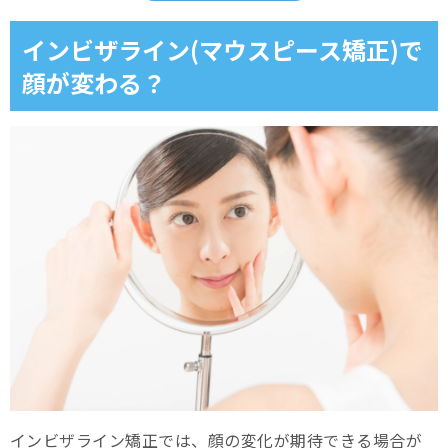
インビザラインで顎のずれを改善した症例
インビザライン(マウスピース矯正)で
顔が変わる？
インビザライン(マウスピース矯正)がもたらす変化とは？
口元がスッキリ美しくなる
エラのラインがシャープに
横顔のバランスが整う
インビザライン(マウスピース矯正)で期待できない変化につ
いて
目の大きさは変わらない
鼻の形は変化しない
顔の輪郭全体への影響は限定的
インビザライン矯正では、顔の変化が期待できる場合が
口元のお悩みなら、スマイルモア矯正