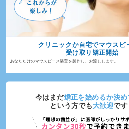
クリニックか自宅でマウスピ
受け取り矯正開始
あなただけのマウスピース装置を製作し、お渡しします。
今はまだ
矯正を始めるか決め
という方でも
大歓迎
です
「理想の歯並び」に医師がしっかりサ
カンタン30秒
で予約でき