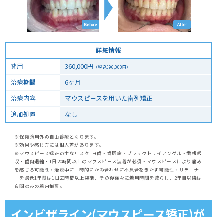
詳細情報
費用
360,000
円
（税込
396,000
円）
治療期間
6ヶ月
治療内容
マウスピースを用いた歯列矯正
追加処置
なし
※保険適用外の自由診療となります。
※効果や感じ方には個人差があります。
※マウスピース矯正の主なリスク: 虫歯・歯周病・ブラックトライアングル・歯根吸
収・歯肉退縮・1日20時間以上のマウスピース装着が必須・マウスピースにより痛み
を感じる可能性・治療中に一時的にかみ合わせに不具合をきたす可能性・リテーナ
ーを最低1年間は1日20時間以上装着、その後徐々に着用時間を減らし、2年目以降は
夜間のみの着用推奨。
インビザライン(マウスピース矯正)が