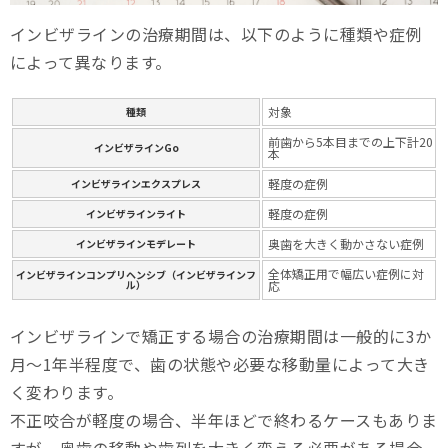
装着時間を守る
インビザラインの治療期間は、以下のように種類や症例
適切な時期に交換する
によって異なります。
定期検診に通う
対象
種類
お口の中の衛生状態を良くする
前歯から5本目までの上下計20
インビザラインGo
本
マウスピースを清潔に維持する
軽度の症例
インビザラインエクスプレス
軽度の症例
インビザラインライト
よくある質問
奥歯を大きく動かさない症例
インビザラインモデレート
インビザラインは半年で終わりますか？
全体矯正用で幅広い症例に対
インビザラインコンプリヘンシブ（インビザラインフ
ル）
応
インビザラインを半日外すとどうなる？
インビザラインで矯正する場合の治療期間は一般的に3か
インビザラインは5年過ぎたらどうなりますか？
月～1年半程度で、歯の状態や必要な移動量によって大き
口元のお悩みなら、スマイルモア矯正
く変わります。
不正咬合が軽度の場合、半年ほどで終わるケースもありま
まとめ
すが、奥歯の移動や歯列を大きく変える必要がある場合