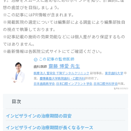
す。治療をスムーズに進めるためのポイントを知り、計画的に理
想の歯並びを目指しましょう。
※この記事にはPR情報が含まれます。
※掲載医院の選定については編集部による調査により編集部独自
の視点で執筆しております。
※記事記載の施術の効果効能などには個人差があり保証するもの
ではありません。
※最新情報は各医院公式サイトにてご確認ください。
この記事の監修医師
齋藤 博愛 先生
歯科医師
医療法人 誓栄会 千賀デンタルクリニック
副理事長。
東京歯科大学
卒
業。
慶應義塾大学病院歯科・口腔外科
研修修了。
日本歯周病学会
,
日本口腔インプラント学会
,
日本口腔外科学会
所属。
監修日:
2025/08/13
目次
インビザラインの治療期間の目安
インビザラインの治療期間が長くなるケース