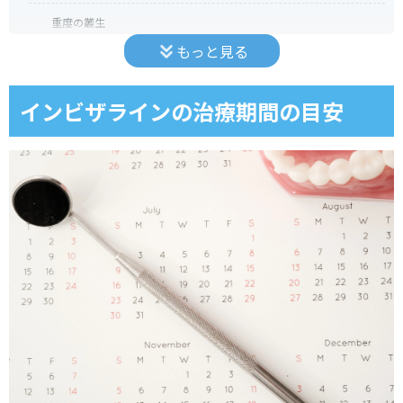
重度の叢生
もっと見る
歯槽骨が硬い
抜歯が必要
インビザラインの治療期間の目安
ほかの矯正と並行する
インビザラインの治療期間が長引く原因
装着時間の不足
治療プランの修正
マウスピースの紛失
口腔環境の悪化
インビザラインの治療期間を短くする方法