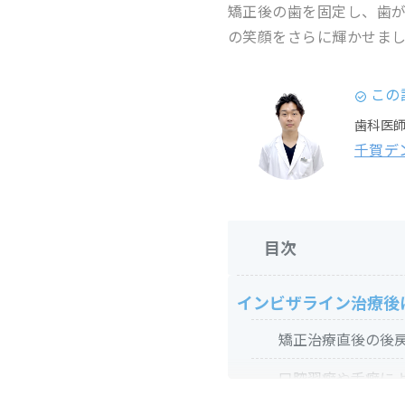
矯正後の歯を固定し、歯
の笑顔をさらに輝かせま
この
歯科医
千賀デ
目次
インビザライン治療後
矯正治療直後の後
口腔習癖や舌癖に