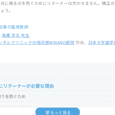
が元に戻るのを防ぐためにリテーナーは欠かせません。矯正の
しょう。
記事の監修医師
高橋 涼太 先生
師
ンタルクリニック分倍河原MINANO医院
院長。
日本大学歯学
にリテーナーが必要な理由
戻りを防ぐため
よる後戻りを防ぐため
もっと見る