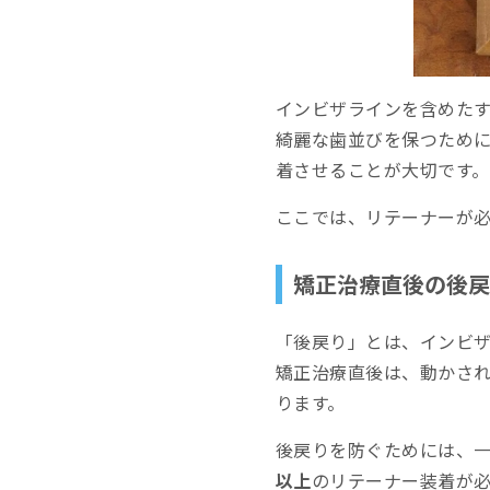
保定期間にかかる金額
リテーナーの費用
インビザラインを含めた
経過観察料
綺麗な歯並びを保つため
リテーナーの作り
着させることが大切です。
リテーナーの装着期間
ここでは、リテーナーが
リテーナーは１日
矯正治療直後の後戻
リテーナーを装着
「後戻り」とは、インビ
リテーナーはいつ
矯正治療直後は、動かさ
リテーナーは一生
ります。
リテーナーをなく
後戻りを防ぐためには、一
以上
のリテーナー装着が