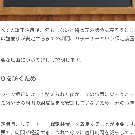
はどれくらい？
すべての矯正治療後、何もしないと歯は元の状態に戻ろうとし
には歯並びが安定するまでの期間、リテーナーという保定装置
直しや追加購入費用
は？いつまで？
必要な理由について詳しく説明します。
にどれくらい装着すればいい？
りを防ぐため
するのは夜だけでも大丈夫？
ザライン矯正によって整えられた歯が、元の位置に戻ろうとす
まで装着すれば良い？
れた歯やその周囲の組織はまだ安定していないため、元の位置
装着する必要がある？
したらどうする？追加費用はかかる？
定期間、リテーナー（保定装置）を着用することが重要です
必要で、時間が経過するにつれて徐々に着用時間を減らしてい