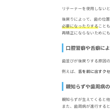
リテーナーが破損
リテーナーを使用しない
まとめ
後戻りによって、歯の位置
必要になったりする
こと
再矯正にならないために
口腔習癖や舌癖によ
歯並びが後戻りする原因の
例えば、
舌を前に出すク
親知らずや歯周病の
親知らずが生えてくると
また、歯周病が進行する