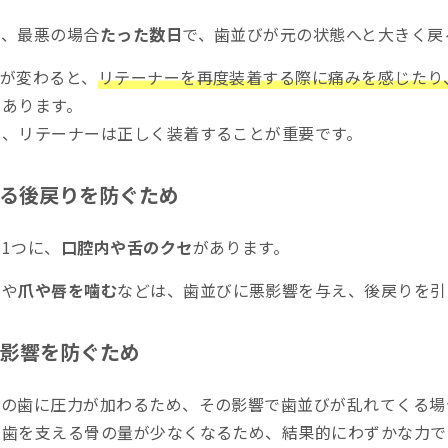
してしまった場合は？
と、最悪の場合
たった数日
で、歯並びが元の状態へと大きく戻
が変わると、
リテーナーを再度装着する際に痛みを感じたり
もあります。
も、リテーナーは正しく装着することが重要です。
る後戻りを防ぐため
1つに、
口腔内や舌のクセ
があります。
セ
や
爪や唇を噛む
などは、歯並びに悪影響を与え、後戻りを引
影響を防ぐため
他の歯に圧力が加わるため、その影響で歯並びが乱れてくる場
と歯を支える骨の量が少なくなるため、結果的にわずかな力で