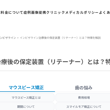
は
料金
について
症例
画像
提携
クリニック
メディカル
ポリシー
よく
ンビザライン
インビザライン治療後の保定装置（リテーナー）とは？特徴を解説
治療後の保定装置（リテーナー）とは？
マウスピース矯正
歯の悩み
マウスピース矯正とは
費用相場
期間について
スマイルモア矯正について