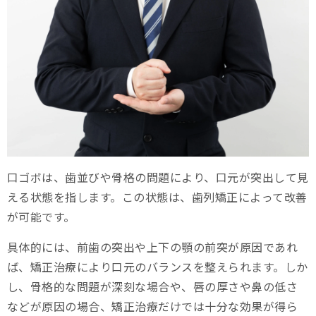
【症例別】口ゴボを歯列矯正での治療法
出っ歯が原因の口ゴボ
上下顎前突が原因の口ゴボ
下顎が小さいことが原因の口ゴボ
歯列矯正で口ゴボを治す際の費用や期間について
口ゴボを放置するリスクは？
口ゴボは、歯並びや骨格の問題により、口元が突出して見
口腔トラブルのリスク
える状態を指します。この状態は、歯列矯正によって改善
が可能です。
顎関節症や頭痛のリスク
具体的には、前歯の突出や上下の顎の前突が原因であれ
見た目や発音への影響
ば、矯正治療により口元のバランスを整えられます。しか
スマイルモア矯正の口ゴボ症例
し、骨格的な問題が深刻な場合や、唇の厚さや鼻の低さ
などが原因の場合、矯正治療だけでは十分な効果が得ら
治療例