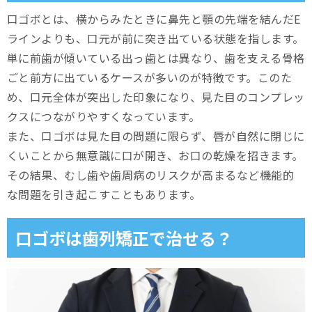
口ゴボとは、横からみたときに鼻先と顎の先端を結んだE
下顎が小さいタイプの口ゴボ
ラインよりも、口元が前に突き出ている状態を指します。
単に前歯が傾いている出っ歯とは異なり、歯を支える骨格
鼻が相対的に低い・唇が分厚いタイプの口ゴボ
ごと前方に出ているケースが多いのが特徴です。このた
歯並びがよくても口ゴボになる原因は？
め、口元全体が突出した印象になり、見た目のコンプレッ
クスにつながりやすくなっています。
先天的な要因
また、口ゴボは見た目の問題に限らず、唇が自然に閉じに
後天的な要因
くいことから無意識に口が開き、お口の乾燥を招きます。
その結果、むし歯や歯周病のリスクが高まるなど機能的
口ゴボの3つの矯正方法
な問題を引き起こすこともあります。
マウスピース矯正
口ゴボは歯列矯正で治せる？
ワイヤー矯正（表側）
ワイヤー矯正（裏側）
場合によっては外科矯正も