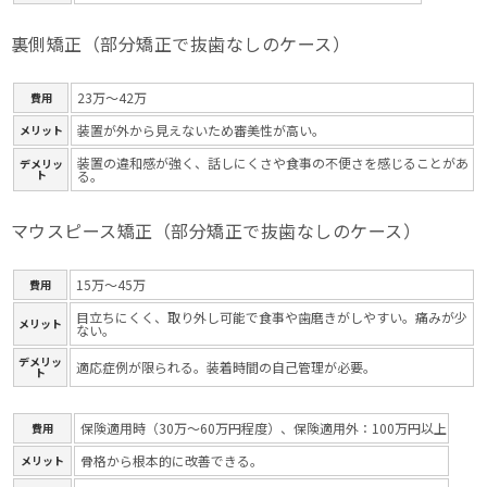
裏側矯正（部分矯正で抜歯なしのケース）
23万～42万
費用
装置が外から見えないため審美性が高い。
メリット
装置の違和感が強く、話しにくさや食事の不便さを感じることがあ
デメリッ
ト
る。
マウスピース矯正（部分矯正で抜歯なしのケース）
15万～45万
費用
目立ちにくく、取り外し可能で食事や歯磨きがしやすい。痛みが少
メリット
ない。
デメリッ
適応症例が限られる。装着時間の自己管理が必要。
ト
保険適用時（30万～60万円程度）、保険適用外：100万円以上
費用
骨格から根本的に改善できる。
メリット