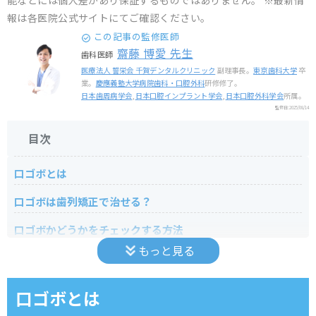
能などには個人差があり保証するものではありません。 ※最新情
報は各医院公式サイトにてご確認ください。
この記事の監修医師
齋藤 博愛 先生
歯科医師
医療法人 誓栄会 千賀デンタルクリニック
副理事長。
東京歯科大学
卒
業。
慶應義塾大学病院歯科・口腔外科
研修修了。
日本歯周病学会
,
日本口腔インプラント学会
,
日本口腔外科学会
所属。
監修日:
2025/08/14
目次
口ゴボとは
口ゴボは歯列矯正で治せる？
口ゴボかどうかをチェックする方法
もっと見る
口ゴボにも種類がある？
出っ歯タイプの口ゴボ
口ゴボとは
上下顎前突タイプの口ゴボ