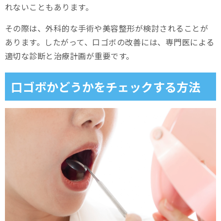
れないこともあります。
口元のお悩みなら、スマイルモア矯正
その際は、外科的な手術や美容整形が検討されることが
まとめ
あります。したがって、口ゴボの改善には、専門医による
適切な診断と治療計画が重要です。
よくある質問
口ゴボは矯正で治せますか？
口ゴボかどうかをチェックする方法
口ゴボの矯正はどのくらいの期間がかかりますか？