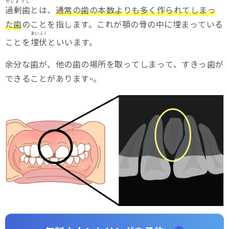
かじょうし
過剰歯
とは、
通常の歯の本数よりも多く作られてしまっ
た歯
のことを指します。これが顎の骨の中に埋まっている
まいふく
ことを
埋伏
といいます。
余分な歯が、他の歯の場所を取ってしまって、すきっ歯が
できることがあります
。
4)