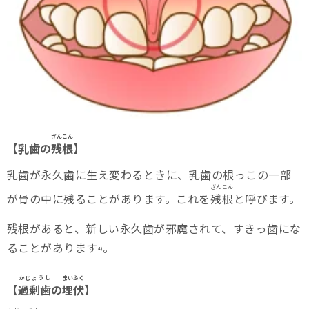
ざんこん
【乳歯の
残根
】
乳歯が永久歯に生え変わるときに、乳歯の根っこの一部
ざんこん
が骨の中に残ることがあります。これを
残根
と呼びます。
残根があると、新しい永久歯が邪魔されて、すきっ歯にな
ることがあります
。
4)
かじょうし
まいふく
【
過剰歯
の
埋伏
】