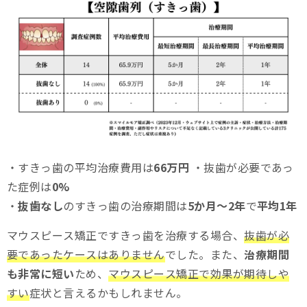
・すきっ歯の平均治療費用は
66万円
・抜歯が必要であっ
た症例は
0%
・
抜歯なし
のすきっ歯の治療期間は
5か月～2年
で
平均1年
マウスピース矯正ですきっ歯を治療する場合、
抜歯が必
要であったケースはありません
でした。また、
治療期間
も非常に短い
ため、
マウスピース矯正で効果が期待しや
すい
症状と言えるかもしれません。