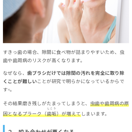
すきっ歯の場合、隙間に食べ物が詰まりやすいため、虫
歯や歯周病のリスクが高くなります。
なぜなら、
歯ブラシだけでは隙間の汚れを完全に取り除
くことが難しい
ことが研究で明らかになっているからで
す
。
5)
その結果磨き残しがたまってしまうと、
虫歯や歯周病の原
しこう
因となるプラーク（
歯垢
）が増えて
しまいます。
２．咬み合わせが悪くなる