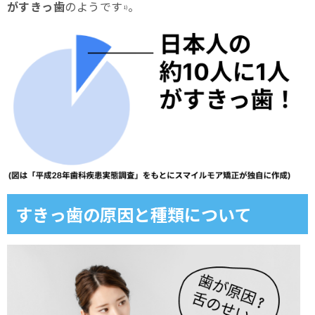
がすきっ歯
のようです
。
歯列矯正ですきっ歯を治す方法とは？
1)
１．マウスピース矯正
２．ワイヤー矯正
治療費用や保険適用条件は？すきっ歯治療の費用と期間
すきっ歯治療の症例 実際に成功した治療事例をご紹介
気になる疑問にお答え！すきっ歯に関するよくある質問
１．すきっ歯が自然に治ることはある？
すきっ歯の原因と種類について
２．すきっ歯はかわいい？イケメン？
３．すきっ歯は輪ゴムで自力で治せる？
すきっ歯に悩んでいるならまずは歯科医院へ相談しましょ
う！