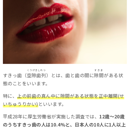
１．虫歯や歯周病のリスクが高まる
２．咬み合わせが悪くなる
３．音声や発音に影響が出る
どうやって治せばいいの?すきっ歯の治療方法について
１．矯正治療
くうげきしれつ
すきま
２．修復治療(ダイレクトボンディング)
すきっ歯（
空隙歯列
）とは、歯と歯の間に
隙間
がある状
態のことをいいます。
３．セラミック治療
特に、
上の前歯の真ん中に隙間がある状態を正中離開(せ
４．{kanji:補綴|kana:ほてつ}治療
いちゅうりかい)
といいます。
５．{kanji:咬合誘導|kana:こうごうゆうどう}治療（子供むけ）
平成28年に厚生労働省が実施した調査では、
12歳～20歳
どのように治療法を選ぶと良い？
のうちすきっ歯の人は10.4%と、日本人の10人に1人以上