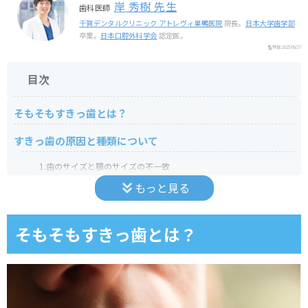
岸 秀樹 先生
歯科医師
千賀デンタルクリニック アトレヴィ巣鴨医院
院長。
日本大学歯学部
卒業。
日本口腔外科学会
認定医。
監修日:
2025/08/27
目次
そもそもすきっ歯とは？
すきっ歯の原因と種類について
1.歯のサイズと顎のサイズの不一致
もっと見る
２．物理的な障害
3．かみ合わせや歯並びの問題
そもそもすきっ歯とは？
４．習慣や口呼吸による影響
すきっ歯によるトラブルとは？見た目だけじゃない気になる
問題点！