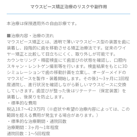
マウスピース矯正治療のリスクや副作用
本治療は保険適用外の自由診療です。
■治療内容・治療の流れ
マウスピース矯正とは、透明で薄いマウスピース型の装置を歯に
装着し、段階的に歯を移動させる矯正治療法です。従来のワイ
ヤー矯正と比較して目立ちにくく、取り外しが可能です。
カウンセリング・精密検査にて歯並びの状態を確認し、口腔内
スキャン・レントゲン撮影等を行います。検査結果をもとに3D
シミュレーションで歯の移動計画を立案し、オーダーメイドの
マウスピースを製作・装着開始します。その後1～3ヶ月に1回程
度通院し、進行状況を確認しながら新しいマウスピースに交換
していきます。歯並びが整った後はリテーナー（保定装置）を
装着し、後戻りを防止します。
・標準的な費用
税込18.7～42.9万円（※症状や希望の治療内容によっては、この
範囲を超える費用が発生する場合があります。）
・標準的な治療期間・通院回数
治療期間：3ヶ月～1年程度
通院回数：1～5回程度