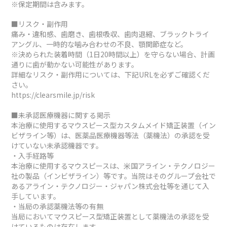
※保定期間は含みます。
■リスク・副作用
痛み・違和感、歯磨き、歯根吸収、歯肉退縮、ブラックトライ
アングル、一時的な噛み合わせの不良、顎関節症など。
※決められた装着時間（1日20時間以上）を守らない場合、計画
通りに歯が動かない可能性があります。
詳細なリスク・副作用については、下記URLを必ずご確認くだ
さい。
https://clearsmile.jp/risk
■未承認医療機器に関する掲示
本治療に使用するマウスピース型カスタムメイド矯正装置（イン
ビザライン等）は、医薬品医療機器等法（薬機法）の承認を受
けていない未承認機器です。
・入手経路等
本治療に使用するマウスピースは、米国アライン・テクノロジー
社の製品（インビザライン）等です。当院はそのグループ会社で
あるアライン・テクノロジー・ジャパン株式会社等を通じて入
手しています。
・当局の承認薬機法等の有無
当局においてマウスピース型矯正装置として薬機法の承認を受
けているものは存在します。