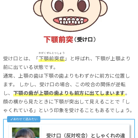
受け口がもたらす口腔内のリスク
【審美的な観点より】受け口はそのままでもいい？
受け口の治療方法・選択肢
矯正治療
かがくぜんとつしょう
受け口とは、「
下顎前突症
」と呼ばれ、下顎が上顎より
外科治療
前に出ている状態です。
自分に合った選択をするための方法
通常、上顎の歯は下顎の歯よりもわずかに前方に位置し
歯科医師に相談する
ます。 しかし、受け口の場合、この咬合の関係が逆転
し、
下顎の歯が上顎の歯よりも前方に出てしまいます
。
治療の費用・期間などの確認をする
顔の横から見たときに下顎が突出して見えることで「し
ゃくれている」という印象を受けることもあるでしょう。
受け口に関するよくある質問（FAQ）
受け口は遺伝するか？
受け口（反対咬合）としゃくれの違
受け口の治療はどれくらい痛い？