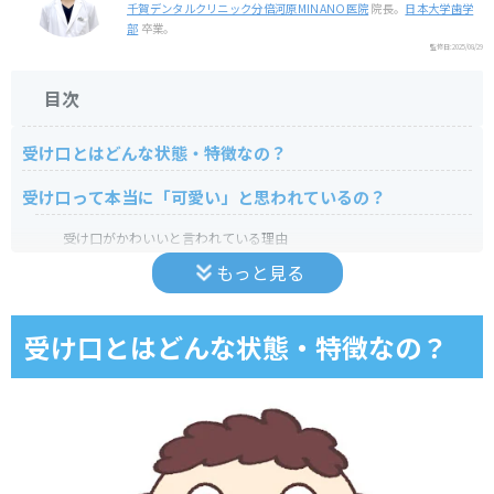
千賀デンタルクリニック分倍河原MINANO医院
院長。
日本大学歯学
部
卒業。
監修日:
2025/08/29
目次
受け口とはどんな状態・特徴なの？
受け口って本当に「可愛い」と思われているの？
受け口がかわいいと言われている理由
もっと見る
【調査結果】受け口に対する印象
受け口の著名人
受け口とはどんな状態・特徴なの？
受け口の有名人はどんな人がいる？
【歯科の観点より】受け口は治すべき？
受け口と不正咬合