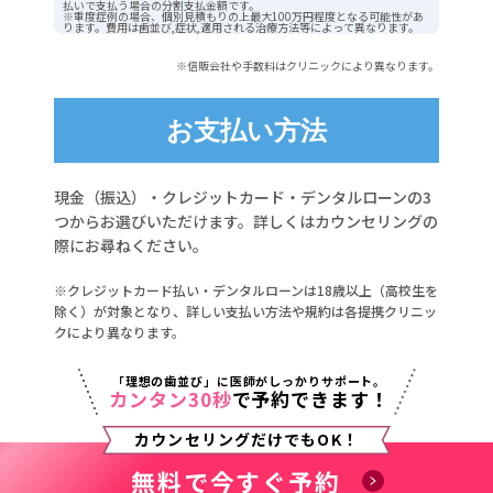
払いで支払う場合の分割支払金額です。
※重度症例の場合、個別見積もりの上最大100万円程度となる可能性があ
ります。費用は歯並び,症状,適用される治療方法等によって異なります。
※信販会社や手数料はクリニックにより異なります。
お支払い方法
現金（振込）・クレジットカード・デンタルローンの3
つからお選びいただけます。詳しくはカウンセリングの
際にお尋ねください。
※クレジットカード払い・デンタルローンは18歳以上（高校生を
除く）が対象となり、詳しい支払い方法や規約は各提携クリニッ
クにより異なります。
「理想の歯並び」に医師がしっかりサポート。
カンタン30秒
で予約できます！
カウンセリングだけでもOK！
無料で今すぐ予約