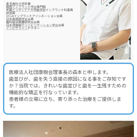
東京歯科大学
卒業
国際インプラント学会
専門医
米国
インディアナ大学歯学部
インプラント科客員
研究員
UCLAインプラントアソシエーション会員
日本歯周病学会
会員
歯科総合医療研究会会員
日本摂食嚥下リハビリテーション学会
会員
インビザライン
ドクター
医療法人社団康樹会理事長の森本と申します。
歯並びが、歯を失う直接の原因になる事をご存知です
か？当院では、きれいな歯並びと歯を一生残すための
機能的な矯正を行なっています。
患者様の立場に立ち、寄り添った治療をご提供しま
す。