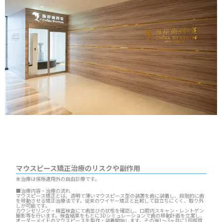
マウスピース矯正治療のリスクや副作用
本治療は保険適用外の自由診療です。
■治療内容・治療の流れ
マウスピース矯正とは、透明で薄いマウスピース型の装置を歯に装着し、段階的に歯
を移動させる矯正治療法です。従来のワイヤー矯正と比較して目立ちにくく、取り外
しが可能です。
カウンセリング・精密検査にて歯並びの状態を確認し、口腔内スキャン・レントゲン
撮影等を行います。検査結果をもとに3Dシミュレーションで歯の移動計画を立案し、
オーダーメイドのマウスピースを製作・装着開始します。その後1～3ヶ月に1回程度