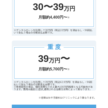
30〜39
万円
月額約4,400円〜
※
※デンタルローンを利用して30万円（税込33万円）を頭金なし・96回払
いで支払う場合の分割支払金額です。
重 度
39
〜
万円
月額約5,700円〜
※
※デンタルローンを利用して39万円（税込42.9万円）を頭金なし・96回
払いで支払う場合の分割支払金額です。
※重度症例の場合、個別見積もりの上最大100万円程度となる可能性があ
ります。費用は歯並び,症状,適用される治療方法等によって異なります。
※信販会社や手数料はクリニックにより異なります。