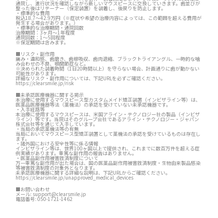
通院し、進行状況を確認しながら新しいマウスピースに交換していきます。歯並びが
整った後はリテーナー（保定装置）を装着し、後戻りを防止します。
・標準的な費用
税込18.7～42.9万円（※症状や希望の治療内容によっては、この範囲を超える費用が
発生する場合があります。）
・標準的な治療期間・通院回数
治療期間：3ヶ月～1年程度
通院回数：1～5回程度
※保定期間は含みます。
■リスク・副作用
痛み・違和感、歯磨き、歯根吸収、歯肉退縮、ブラックトライアングル、一時的な噛
み合わせの不良、顎関節症など。
※決められた装着時間（1日20時間以上）を守らない場合、計画通りに歯が動かない
可能性があります。
詳細なリスク・副作用については、下記URLを必ずご確認ください。
https://clearsmile.jp/risk
■未承認医療機器に関する掲示
本治療に使用するマウスピース型カスタムメイド矯正装置（インビザライン等）は、
医薬品医療機器等法（薬機法）の承認を受けていない未承認機器です。
・入手経路等
本治療に使用するマウスピースは、米国アライン・テクノロジー社の製品（インビザ
ライン）等です。当院はそのグループ会社であるアライン・テクノロジー・ジャパン
株式会社等を通じて入手しています。
・当局の承認薬機法等の有無
当局においてマウスピース型矯正装置として薬機法の承認を受けているものは存在し
ます。
・諸外国における安全性等に係る情報
インビザライン等は、世界100ヶ国以上で提供され、これまでに数百万件を超える症
例実績があります。重篤な副作用の報告はありません。
・医薬品副作用被害救済制度について
万一重篤な副作用が出た場合は、国の医薬品副作用被害救済制度・生物由来製品感染
等被害救済制度の対象外となります。
未承認医療機器に関する詳細な説明は、下記URLからご確認ください。
https://clearsmile.jp/unapproved_medical_devices
■お問い合わせ
メール:
support@clearsmile.jp
電話番号:
050-1721-1462