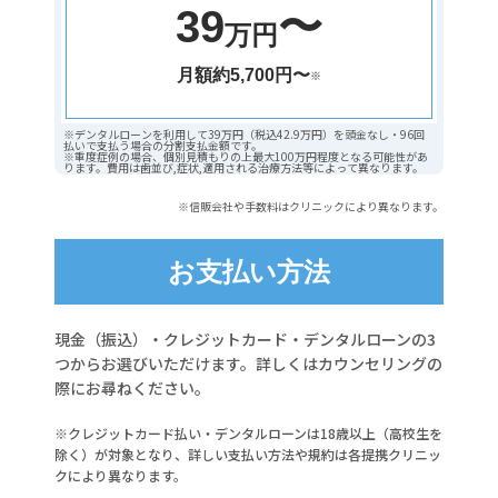
39
〜
万円
月額約5,700円〜
※
※デンタルローンを利用して39万円（税込42.9万円）を頭金なし・96回
払いで支払う場合の分割支払金額です。
※重度症例の場合、個別見積もりの上最大100万円程度となる可能性があ
ります。費用は歯並び,症状,適用される治療方法等によって異なります。
※信販会社や手数料はクリニックにより異なります。
お支払い方法
現金（振込）・クレジットカード・デンタルローンの3
つからお選びいただけます。詳しくはカウンセリングの
際にお尋ねください。
※クレジットカード払い・デンタルローンは18歳以上（高校生を
除く）が対象となり、詳しい支払い方法や規約は各提携クリニッ
クにより異なります。