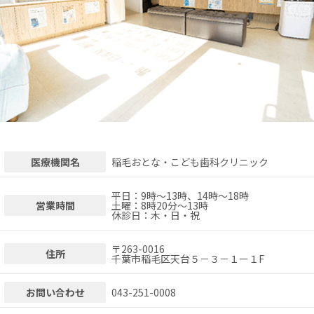
医療機関名
稲毛おとな・こども歯科クリニック
平日：9時～13時、14時～18時
営業時間
土曜：8時20分～13時
休診日：木・日・祝
〒
263-0016
住所
千葉市稲毛区天台５－３－１ー１F
お問い合わせ
043-251-0008