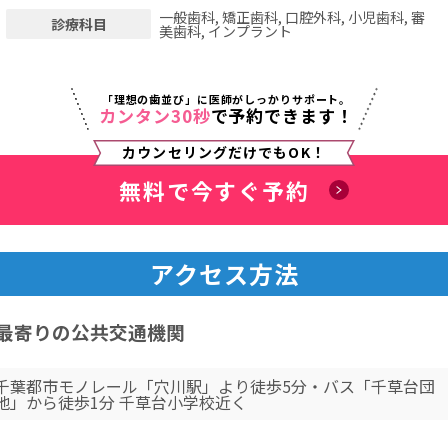
一般歯科, 矯正歯科, 口腔外科, 小児歯科, 審
診療科目
美歯科, インプラント
「理想の歯並び」に医師がしっかりサポート。
カンタン30秒
で予約できます！
カウンセリングだけでもOK！
無料で今すぐ予約
アクセス方法
最寄りの公共交通機関
千葉都市モノレール「穴川駅」より徒歩5分・バス「千草台団
地」から徒歩1分 千草台小学校近く