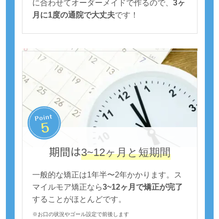
に合わせてオーダーメイドで作るので、
3ヶ
月に1度の通院で大丈夫
です！
期間は
3~12ヶ月と短期間
一般的な矯正は1年半〜2年かかります。ス
マイルモア矯正なら
3~12ヶ月で矯正が完了
することがほとんどです。
※お口の状況やゴール設定で前後します