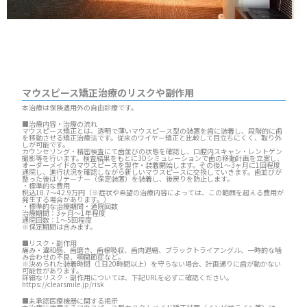
マウスピース矯正治療のリスクや副作用
本治療は保険適用外の自由診療です。
■治療内容・治療の流れ
マウスピース矯正とは、透明で薄いマウスピース型の装置を歯に装着し、段階的に歯
を移動させる矯正治療法です。従来のワイヤー矯正と比較して目立ちにくく、取り外
しが可能です。
カウンセリング・精密検査にて歯並びの状態を確認し、口腔内スキャン・レントゲン
撮影等を行います。検査結果をもとに3Dシミュレーションで歯の移動計画を立案し、
オーダーメイドのマウスピースを製作・装着開始します。その後1～3ヶ月に1回程度
通院し、進行状況を確認しながら新しいマウスピースに交換していきます。歯並びが
整った後はリテーナー（保定装置）を装着し、後戻りを防止します。
・標準的な費用
税込18.7～42.9万円（※症状や希望の治療内容によっては、この範囲を超える費用が
発生する場合があります。）
・標準的な治療期間・通院回数
治療期間：3ヶ月～1年程度
通院回数：1～5回程度
※保定期間は含みます。
■リスク・副作用
痛み・違和感、歯磨き、歯根吸収、歯肉退縮、ブラックトライアングル、一時的な噛
み合わせの不良、顎関節症など。
※決められた装着時間（1日20時間以上）を守らない場合、計画通りに歯が動かない
可能性があります。
詳細なリスク・副作用については、下記URLを必ずご確認ください。
https://clearsmile.jp/risk
■未承認医療機器に関する掲示