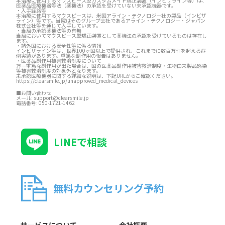
本治療に使用するマウスピース型カスタムメイド矯正装置（インビザライン等）は、
医薬品医療機器等法（薬機法）の承認を受けていない未承認機器です。
・入手経路等
本治療に使用するマウスピースは、米国アライン・テクノロジー社の製品（インビザ
ライン）等です。当院はそのグループ会社であるアライン・テクノロジー・ジャパン
株式会社等を通じて入手しています。
・当局の承認薬機法等の有無
当局においてマウスピース型矯正装置として薬機法の承認を受けているものは存在し
ます。
・諸外国における安全性等に係る情報
インビザライン等は、世界100ヶ国以上で提供され、これまでに数百万件を超える症
例実績があります。重篤な副作用の報告はありません。
・医薬品副作用被害救済制度について
万一重篤な副作用が出た場合は、国の医薬品副作用被害救済制度・生物由来製品感染
等被害救済制度の対象外となります。
未承認医療機器に関する詳細な説明は、下記URLからご確認ください。
https://clearsmile.jp/unapproved_medical_devices
■お問い合わせ
メール:
support@clearsmile.jp
電話番号:
050-1721-1462
LINEで相談
無料カウンセリング予約