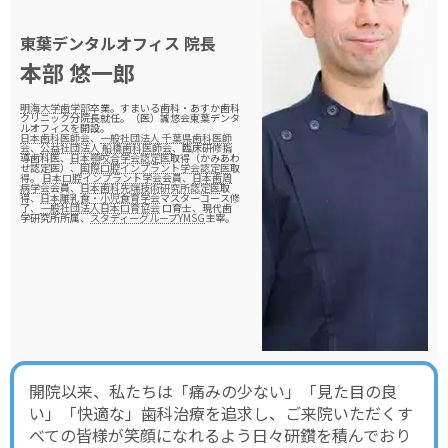
東葉デンタルオフィス
院長
本部 悠一郎
明海大学歯学部
卒業。すまいる歯科・あすか歯科
クリニック分院長就任。（医）誠悠会東葉デンタ
ルオフィスを開設。
日本歯科医師会
、
一般社団法人 千葉県歯科医師
会
、
公益社団法人 船橋歯科医師会
、臨床研修指
導歯科医、
日本顎咬合学会認定医
取得（かみあわ
せ認定医）、
国際口腔インプラント学会認定医
取
得。
日本口腔インプラント学会
会員、
日本歯周
病学会
会員、
日本歯科先端技術研究所認定医
取
得、
日本離乳食・小児食育学会
マスターコース修
了、
一般社団法人日本口育協会
口育士、現代歯
学研究所所属、
スタディーグループYMSG
主宰。
開院以来、私たちは「痛みの少ない」「見た目の良
い」「快適な」歯科治療を追求し、ご来院いただくす
べての皆様が笑顔になれるよう日々研鑽を積んでおり