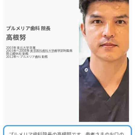
プルメリア歯科
院長
高根努
2003年
東北大学
卒業
2003年～2008年
東京医科歯科大学
歯学部附属病
院 口腔外科 勤務
2012年～ プルメリア歯科 勤務
プルメリア歯科院長の高根努です。患者さまのお口の