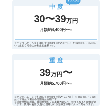
中 度
30〜39
万円
月額約4,400円〜
※
※デンタルローンを利用して30万円（税込33万円）を頭金なし・96回払
いで支払う場合の分割支払金額です。
重 度
39
〜
万円
月額約5,700円〜
※
※デンタルローンを利用して39万円（税込42.9万円）を頭金なし・96回
払いで支払う場合の分割支払金額です。
※重度症例の場合、個別見積もりの上最大100万円程度となる可能性があ
ります。費用は歯並び,症状,適用される治療方法等によって異なります。