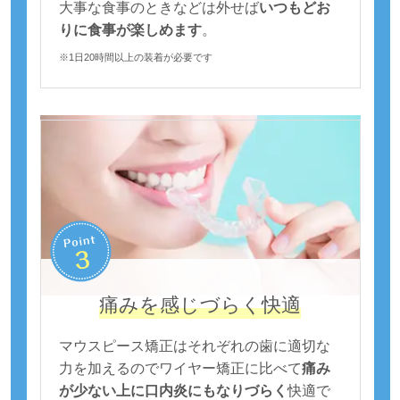
大事な食事のときなどは外せば
いつもどお
りに食事が楽しめます
。
※1日20時間以上の装着が必要です
痛みを感じづらく快適
マウスピース矯正はそれぞれの歯に適切な
力を加えるのでワイヤー矯正に比べて
痛み
が少ない上に口内炎にもなりづらく
快適で