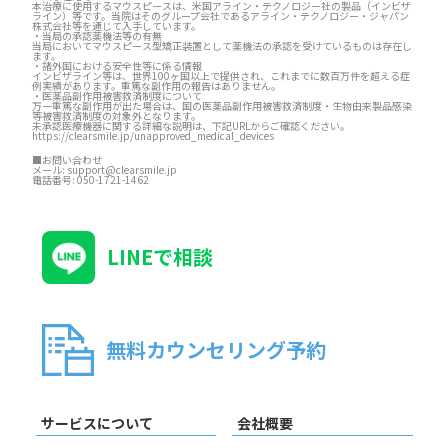
本治療に使用するマウスピースは、米国アライン・テクノロジー社の製品（インビザ
ライン）等です。当院はそのグループ会社であるアライン・テクノロジー・ジャパン
株式会社等を通じて入手しています。
・当局の承認薬機法等の有無
当局においてマウスピース型矯正装置として薬機法の承認を受けているものは存在し
ます。
・諸外国における安全性等に係る情報
インビザライン等は、世界100ヶ国以上で提供され、これまでに数百万件を超える症
例実績があります。重篤な副作用の報告はありません。
・医薬品副作用被害救済制度について
万一重篤な副作用が出た場合は、国の医薬品副作用被害救済制度・生物由来製品感染
等被害救済制度の対象外となります。
未承認医療機器に関する詳細な説明は、下記URLからご確認ください。
https://clearsmile.jp/unapproved_medical_devices
■お問い合わせ
メール:
support@clearsmile.jp
電話番号:
050-1721-1462
LINEで相談
無料カウンセリング予約
サービスについて
会社概要