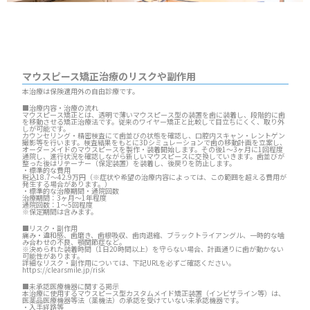
マウスピース矯正治療のリスクや副作用
本治療は保険適用外の自由診療です。
■治療内容・治療の流れ
マウスピース矯正とは、透明で薄いマウスピース型の装置を歯に装着し、段階的に歯
を移動させる矯正治療法です。従来のワイヤー矯正と比較して目立ちにくく、取り外
しが可能です。
カウンセリング・精密検査にて歯並びの状態を確認し、口腔内スキャン・レントゲン
撮影等を行います。検査結果をもとに3Dシミュレーションで歯の移動計画を立案し、
オーダーメイドのマウスピースを製作・装着開始します。その後1～3ヶ月に1回程度
通院し、進行状況を確認しながら新しいマウスピースに交換していきます。歯並びが
整った後はリテーナー（保定装置）を装着し、後戻りを防止します。
・標準的な費用
税込18.7～42.9万円（※症状や希望の治療内容によっては、この範囲を超える費用が
発生する場合があります。）
・標準的な治療期間・通院回数
治療期間：3ヶ月～1年程度
通院回数：1～5回程度
※保定期間は含みます。
■リスク・副作用
痛み・違和感、歯磨き、歯根吸収、歯肉退縮、ブラックトライアングル、一時的な噛
み合わせの不良、顎関節症など。
※決められた装着時間（1日20時間以上）を守らない場合、計画通りに歯が動かない
可能性があります。
詳細なリスク・副作用については、下記URLを必ずご確認ください。
https://clearsmile.jp/risk
■未承認医療機器に関する掲示
本治療に使用するマウスピース型カスタムメイド矯正装置（インビザライン等）は、
医薬品医療機器等法（薬機法）の承認を受けていない未承認機器です。
・入手経路等