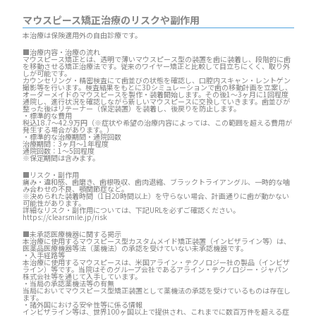
マウスピース矯正治療のリスクや副作用
本治療は保険適用外の自由診療です。
■治療内容・治療の流れ
マウスピース矯正とは、透明で薄いマウスピース型の装置を歯に装着し、段階的に歯
を移動させる矯正治療法です。従来のワイヤー矯正と比較して目立ちにくく、取り外
しが可能です。
カウンセリング・精密検査にて歯並びの状態を確認し、口腔内スキャン・レントゲン
撮影等を行います。検査結果をもとに3Dシミュレーションで歯の移動計画を立案し、
オーダーメイドのマウスピースを製作・装着開始します。その後1～3ヶ月に1回程度
通院し、進行状況を確認しながら新しいマウスピースに交換していきます。歯並びが
整った後はリテーナー（保定装置）を装着し、後戻りを防止します。
・標準的な費用
税込18.7～42.9万円（※症状や希望の治療内容によっては、この範囲を超える費用が
発生する場合があります。）
・標準的な治療期間・通院回数
治療期間：3ヶ月～1年程度
通院回数：1～5回程度
※保定期間は含みます。
■リスク・副作用
痛み・違和感、歯磨き、歯根吸収、歯肉退縮、ブラックトライアングル、一時的な噛
み合わせの不良、顎関節症など。
※決められた装着時間（1日20時間以上）を守らない場合、計画通りに歯が動かない
可能性があります。
詳細なリスク・副作用については、下記URLを必ずご確認ください。
https://clearsmile.jp/risk
■未承認医療機器に関する掲示
本治療に使用するマウスピース型カスタムメイド矯正装置（インビザライン等）は、
医薬品医療機器等法（薬機法）の承認を受けていない未承認機器です。
・入手経路等
本治療に使用するマウスピースは、米国アライン・テクノロジー社の製品（インビザ
ライン）等です。当院はそのグループ会社であるアライン・テクノロジー・ジャパン
株式会社等を通じて入手しています。
・当局の承認薬機法等の有無
当局においてマウスピース型矯正装置として薬機法の承認を受けているものは存在し
ます。
・諸外国における安全性等に係る情報
インビザライン等は、世界100ヶ国以上で提供され、これまでに数百万件を超える症