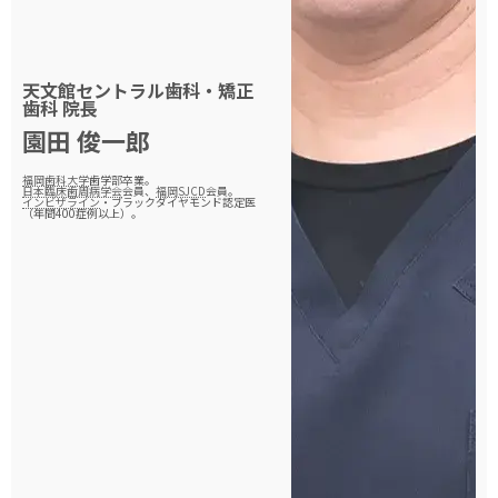
天文館セントラル歯科・矯正
歯科
院長
園田 俊一郎
福岡歯科大学
歯学部卒業。
日本臨床歯周病学会
会員、
福岡SJCD
会員。
インビザライン
・ブラックダイヤモンド認定医
（年間400症例以上）。