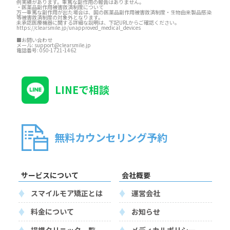
例実績があります。重篤な副作用の報告はありません。
・医薬品副作用被害救済制度について
万一重篤な副作用が出た場合は、国の医薬品副作用被害救済制度・生物由来製品感染
等被害救済制度の対象外となります。
未承認医療機器に関する詳細な説明は、下記URLからご確認ください。
https://clearsmile.jp/unapproved_medical_devices
■お問い合わせ
メール:
support@clearsmile.jp
電話番号:
050-1721-1462
LINEで相談
無料カウンセリング予約
サービスについて
会社概要
スマイルモア矯正とは
運営会社
料金について
お知らせ