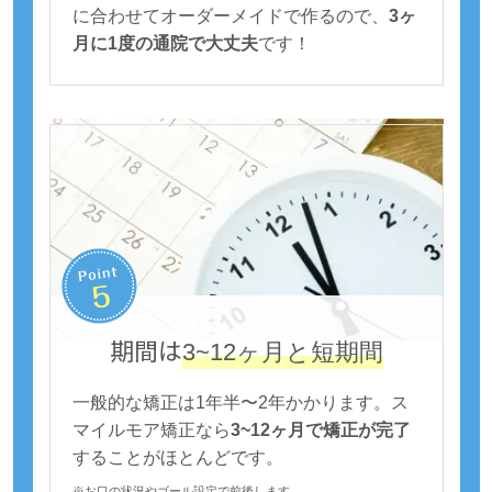
に合わせてオーダーメイドで作るので、
3ヶ
月に1度の通院で大丈夫
です！
期間は
3~12ヶ月と短期間
一般的な矯正は1年半〜2年かかります。ス
マイルモア矯正なら
3~12ヶ月で矯正が完了
することがほとんどです。
※お口の状況やゴール設定で前後します