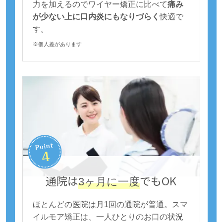
力を加えるのでワイヤー矯正に比べて
痛み
が少ない上に口内炎にもなりづらく
快適で
す。
※個人差があります
通院は
でもOK
3ヶ月に一度
ほとんどの医院は月1回の通院が普通。スマ
イルモア矯正は、一人ひとりのお口の状況