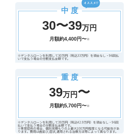
中 度
30〜39
万円
月額約4,400円〜
※
※デンタルローンを利用して30万円（税込33万円）を頭金なし・96回払
いで支払う場合の分割支払金額です。
重 度
39
〜
万円
月額約5,700円〜
※
※デンタルローンを利用して39万円（税込42.9万円）を頭金なし・96回
払いで支払う場合の分割支払金額です。
※重度症例の場合、個別見積もりの上最大100万円程度となる可能性があ
ります。費用は歯並び,症状,適用される治療方法等によって異なります。