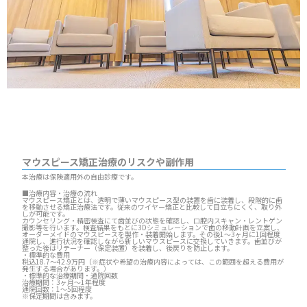
マウスピース矯正治療のリスクや副作用
本治療は保険適用外の自由診療です。
■治療内容・治療の流れ
マウスピース矯正とは、透明で薄いマウスピース型の装置を歯に装着し、段階的に歯
を移動させる矯正治療法です。従来のワイヤー矯正と比較して目立ちにくく、取り外
しが可能です。
カウンセリング・精密検査にて歯並びの状態を確認し、口腔内スキャン・レントゲン
撮影等を行います。検査結果をもとに3Dシミュレーションで歯の移動計画を立案し、
オーダーメイドのマウスピースを製作・装着開始します。その後1～3ヶ月に1回程度
通院し、進行状況を確認しながら新しいマウスピースに交換していきます。歯並びが
整った後はリテーナー（保定装置）を装着し、後戻りを防止します。
・標準的な費用
税込18.7～42.9万円（※症状や希望の治療内容によっては、この範囲を超える費用が
発生する場合があります。）
・標準的な治療期間・通院回数
治療期間：3ヶ月～1年程度
通院回数：1～5回程度
※保定期間は含みます。