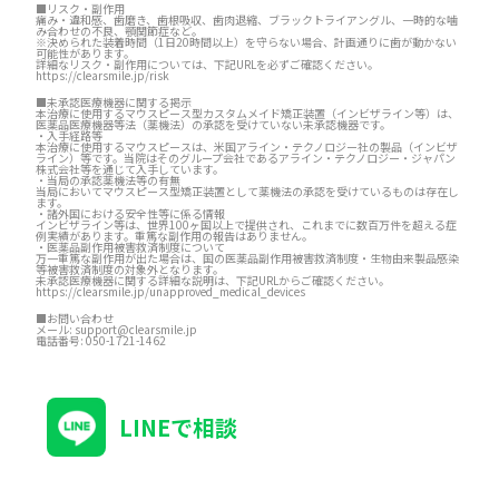
■リスク・副作用
痛み・違和感、歯磨き、歯根吸収、歯肉退縮、ブラックトライアングル、一時的な噛
み合わせの不良、顎関節症など。
※決められた装着時間（1日20時間以上）を守らない場合、計画通りに歯が動かない
可能性があります。
詳細なリスク・副作用については、下記URLを必ずご確認ください。
https://clearsmile.jp/risk
■未承認医療機器に関する掲示
本治療に使用するマウスピース型カスタムメイド矯正装置（インビザライン等）は、
医薬品医療機器等法（薬機法）の承認を受けていない未承認機器です。
・入手経路等
本治療に使用するマウスピースは、米国アライン・テクノロジー社の製品（インビザ
ライン）等です。当院はそのグループ会社であるアライン・テクノロジー・ジャパン
株式会社等を通じて入手しています。
・当局の承認薬機法等の有無
当局においてマウスピース型矯正装置として薬機法の承認を受けているものは存在し
ます。
・諸外国における安全性等に係る情報
インビザライン等は、世界100ヶ国以上で提供され、これまでに数百万件を超える症
例実績があります。重篤な副作用の報告はありません。
・医薬品副作用被害救済制度について
万一重篤な副作用が出た場合は、国の医薬品副作用被害救済制度・生物由来製品感染
等被害救済制度の対象外となります。
未承認医療機器に関する詳細な説明は、下記URLからご確認ください。
https://clearsmile.jp/unapproved_medical_devices
■お問い合わせ
メール:
support@clearsmile.jp
電話番号:
050-1721-1462
LINEで相談