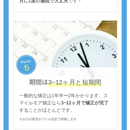
月に1度の通院で大丈夫
です！
期間は
3~12ヶ月と短期間
一般的な矯正は1年半〜2年かかります。ス
マイルモア矯正なら
3~12ヶ月で矯正が完了
することがほとんどです。
※お口の状況やゴール設定で前後します