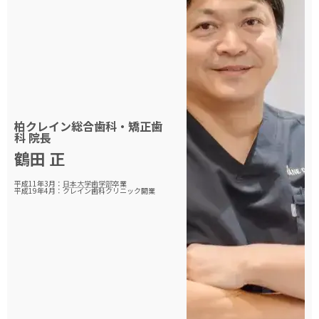
柏クレイン総合歯科・矯正歯
科
院長
鶴田 正
平成11年3月：
日本大学歯学部
卒業
平成19年4月：クレイン歯科クリニック開業