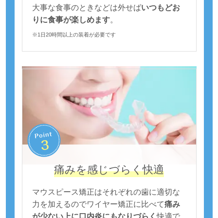
大事な食事のときなどは外せば
いつもどお
りに食事が楽しめます
。
※1日20時間以上の装着が必要です
痛みを感じづらく快適
マウスピース矯正はそれぞれの歯に適切な
力を加えるのでワイヤー矯正に比べて
痛み
が少ない上に口内炎にもなりづらく
快適で