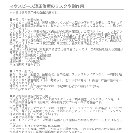
マウスピース矯正治療のリスクや副作用
本治療は保険適用外の自由診療です。
■治療内容・治療の流れ
マウスピース矯正とは、透明で薄いマウスピース型の装置を歯に装着し、段階的に歯
を移動させる矯正治療法です。従来のワイヤー矯正と比較して目立ちにくく、取り外
しが可能です。
カウンセリング・精密検査にて歯並びの状態を確認し、口腔内スキャン・レントゲン
撮影等を行います。検査結果をもとに3Dシミュレーションで歯の移動計画を立案し、
オーダーメイドのマウスピースを製作・装着開始します。その後1～3ヶ月に1回程度
通院し、進行状況を確認しながら新しいマウスピースに交換していきます。歯並びが
整った後はリテーナー（保定装置）を装着し、後戻りを防止します。
・標準的な費用
税込18.7～42.9万円（※症状や希望の治療内容によっては、この範囲を超える費用が
発生する場合があります。）
・標準的な治療期間・通院回数
治療期間：3ヶ月～1年程度
通院回数：1～5回程度
※保定期間は含みます。
■リスク・副作用
痛み・違和感、歯磨き、歯根吸収、歯肉退縮、ブラックトライアングル、一時的な噛
み合わせの不良、顎関節症など。
※決められた装着時間（1日20時間以上）を守らない場合、計画通りに歯が動かない
可能性があります。
詳細なリスク・副作用については、下記URLを必ずご確認ください。
https://clearsmile.jp/risk
■未承認医療機器に関する掲示
本治療に使用するマウスピース型カスタムメイド矯正装置（インビザライン等）は、
医薬品医療機器等法（薬機法）の承認を受けていない未承認機器です。
・入手経路等
本治療に使用するマウスピースは、米国アライン・テクノロジー社の製品（インビザ
ライン）等です。当院はそのグループ会社であるアライン・テクノロジー・ジャパン
株式会社等を通じて入手しています。
・当局の承認薬機法等の有無
当局においてマウスピース型矯正装置として薬機法の承認を受けているものは存在し
ます。
・諸外国における安全性等に係る情報
インビザライン等は、世界100ヶ国以上で提供され、これまでに数百万件を超える症
例実績があります。重篤な副作用の報告はありません。