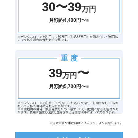
30〜39
万円
月額約4,400円〜
※
※デンタルローンを利用して30万円（税込33万円）を頭金なし・96回払
いで支払う場合の分割支払金額です。
重 度
39
〜
万円
月額約5,700円〜
※
※デンタルローンを利用して39万円（税込42.9万円）を頭金なし・96回
払いで支払う場合の分割支払金額です。
※重度症例の場合、個別見積もりの上最大100万円程度となる可能性があ
ります。費用は歯並び,症状,適用される治療方法等によって異なります。
※信販会社や手数料はクリニックにより異なります。