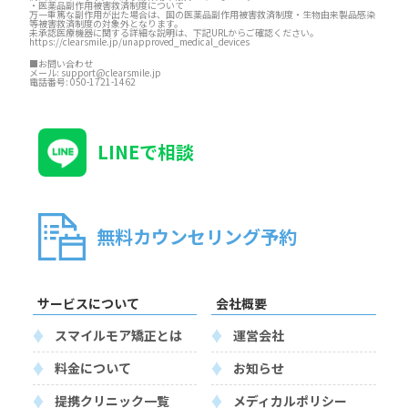
・医薬品副作用被害救済制度について
万一重篤な副作用が出た場合は、国の医薬品副作用被害救済制度・生物由来製品感染
等被害救済制度の対象外となります。
未承認医療機器に関する詳細な説明は、下記URLからご確認ください。
https://clearsmile.jp/unapproved_medical_devices
■お問い合わせ
メール:
support@clearsmile.jp
電話番号:
050-1721-1462
LINEで相談
無料カウンセリング予約
サービスについて
会社概要
スマイルモア矯正とは
運営会社
料金について
お知らせ
提携クリニック一覧
メディカルポリシー