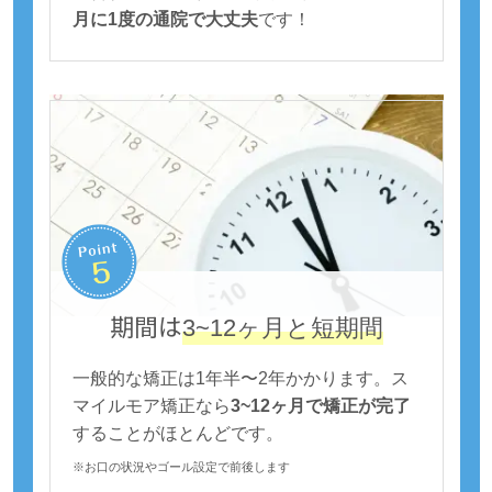
月に1度の通院で大丈夫
です！
期間は
3~12ヶ月と短期間
一般的な矯正は1年半〜2年かかります。ス
マイルモア矯正なら
3~12ヶ月で矯正が完了
することがほとんどです。
※お口の状況やゴール設定で前後します