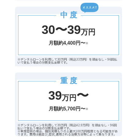
中 度
30〜39
万円
月額約4,400円〜
※
※デンタルローンを利用して30万円（税込33万円）を頭金なし・96回払
いで支払う場合の分割支払金額です。
重 度
39
〜
万円
月額約5,700円〜
※
※デンタルローンを利用して39万円（税込42.9万円）を頭金なし・96回
払いで支払う場合の分割支払金額です。
※重度症例の場合、個別見積もりの上最大100万円程度となる可能性があ
ります。費用は歯並び,症状,適用される治療方法等によって異なります。