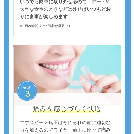
いつでも簡単に取り外せる
ので、デートや
大事な食事のときなどは外せば
いつもどお
りに食事が楽しめます
。
※1日20時間以上の装着が必要です
痛みを感じづらく快適
マウスピース矯正はそれぞれの歯に適切な
力を加えるのでワイヤー矯正に比べて
痛み