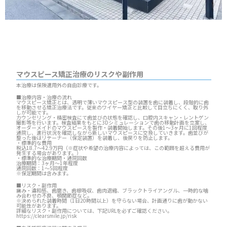
マウスピース矯正治療のリスクや副作用
本治療は保険適用外の自由診療です。
■治療内容・治療の流れ
マウスピース矯正とは、透明で薄いマウスピース型の装置を歯に装着し、段階的に歯
を移動させる矯正治療法です。従来のワイヤー矯正と比較して目立ちにくく、取り外
しが可能です。
カウンセリング・精密検査にて歯並びの状態を確認し、口腔内スキャン・レントゲン
撮影等を行います。検査結果をもとに3Dシミュレーションで歯の移動計画を立案し、
オーダーメイドのマウスピースを製作・装着開始します。その後1～3ヶ月に1回程度
通院し、進行状況を確認しながら新しいマウスピースに交換していきます。歯並びが
整った後はリテーナー（保定装置）を装着し、後戻りを防止します。
・標準的な費用
税込18.7～42.9万円（※症状や希望の治療内容によっては、この範囲を超える費用が
発生する場合があります。）
・標準的な治療期間・通院回数
治療期間：3ヶ月～1年程度
通院回数：1～5回程度
※保定期間は含みます。
■リスク・副作用
痛み・違和感、歯磨き、歯根吸収、歯肉退縮、ブラックトライアングル、一時的な噛
み合わせの不良、顎関節症など。
※決められた装着時間（1日20時間以上）を守らない場合、計画通りに歯が動かない
可能性があります。
詳細なリスク・副作用については、下記URLを必ずご確認ください。
https://clearsmile.jp/risk