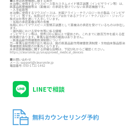
■未承認医療機器に関する掲示
本治療に使用するマウスピース型カスタムメイド矯正装置（インビザライン等）は、
医薬品医療機器等法（薬機法）の承認を受けていない未承認機器です。
・入手経路等
本治療に使用するマウスピースは、米国アライン・テクノロジー社の製品（インビザ
ライン）等です。当院はそのグループ会社であるアライン・テクノロジー・ジャパン
株式会社等を通じて入手しています。
・当局の承認薬機法等の有無
当局においてマウスピース型矯正装置として薬機法の承認を受けているものは存在し
ます。
・諸外国における安全性等に係る情報
インビザライン等は、世界100ヶ国以上で提供され、これまでに数百万件を超える症
例実績があります。重篤な副作用の報告はありません。
・医薬品副作用被害救済制度について
万一重篤な副作用が出た場合は、国の医薬品副作用被害救済制度・生物由来製品感染
等被害救済制度の対象外となります。
未承認医療機器に関する詳細な説明は、下記URLからご確認ください。
https://clearsmile.jp/unapproved_medical_devices
■お問い合わせ
メール:
support@clearsmile.jp
電話番号:
050-1721-1462
LINEで相談
無料カウンセリング予約