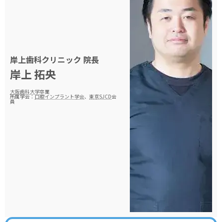
岸上歯科クリニック
院長
岸上 拓央
大阪歯科大学
卒業
所属学会：
口腔インプラント学会
、
東京SJCD
会
員