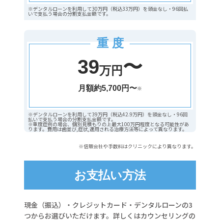
※デンタルローンを利用して30万円（税込33万円）を頭金なし・96回払
いで支払う場合の分割支払金額です。
重 度
39
〜
万円
月額約5,700円〜
※
※デンタルローンを利用して39万円（税込42.9万円）を頭金なし・96回
払いで支払う場合の分割支払金額です。
※重度症例の場合、個別見積もりの上最大100万円程度となる可能性があ
ります。費用は歯並び,症状,適用される治療方法等によって異なります。
※信販会社や手数料はクリニックにより異なります。
お支払い方法
現金（振込）・クレジットカード・デンタルローンの3
つからお選びいただけます。詳しくはカウンセリングの