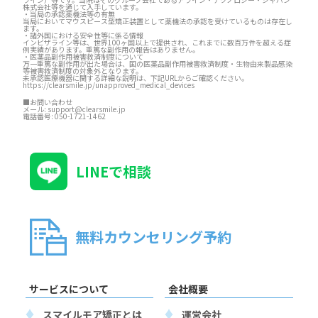
株式会社等を通じて入手しています。
・当局の承認薬機法等の有無
当局においてマウスピース型矯正装置として薬機法の承認を受けているものは存在し
ます。
・諸外国における安全性等に係る情報
インビザライン等は、世界100ヶ国以上で提供され、これまでに数百万件を超える症
例実績があります。重篤な副作用の報告はありません。
・医薬品副作用被害救済制度について
万一重篤な副作用が出た場合は、国の医薬品副作用被害救済制度・生物由来製品感染
等被害救済制度の対象外となります。
未承認医療機器に関する詳細な説明は、下記URLからご確認ください。
https://clearsmile.jp/unapproved_medical_devices
■お問い合わせ
メール:
support@clearsmile.jp
電話番号:
050-1721-1462
LINEで相談
無料カウンセリング予約
サービスについて
会社概要
スマイルモア矯正とは
運営会社