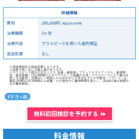
詳細情報
費用
280,000
円
（税込
308,000
円）
治療期間
3ヶ月
治療内容
マウスピースを用いた歯列矯正
追加処置
なし
※保険適用外の自由診療となります。
※効果や感じ方には個人差があります。
※マウスピース矯正の主なリスク: 虫歯・歯周病・ブラックトライアングル・歯根吸
収・歯肉退縮・1日20時間以上のマウスピース装着が必須・マウスピースにより痛みを
感じる可能性・治療中に一時的にかみ合わせに不具合をきたす可能性・リテーナーを
最低1年間は1日20時間以上装着、その後徐々に着用時間を減らし、2年目以降は夜間の
みの着用推奨。
#
すきっ歯
無料初回検診を予約する
料金情報