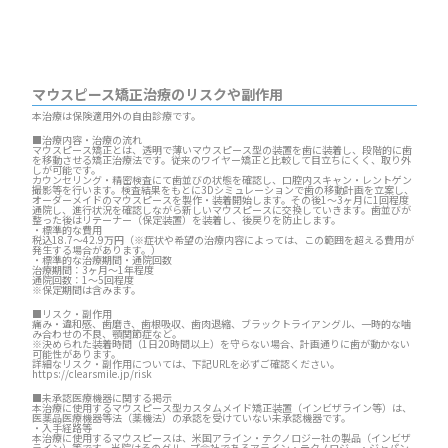
マウスピース矯正治療のリスクや副作用
本治療は保険適用外の自由診療です。
■治療内容・治療の流れ
マウスピース矯正とは、透明で薄いマウスピース型の装置を歯に装着し、段階的に歯
を移動させる矯正治療法です。従来のワイヤー矯正と比較して目立ちにくく、取り外
しが可能です。
カウンセリング・精密検査にて歯並びの状態を確認し、口腔内スキャン・レントゲン
撮影等を行います。検査結果をもとに3Dシミュレーションで歯の移動計画を立案し、
オーダーメイドのマウスピースを製作・装着開始します。その後1～3ヶ月に1回程度
通院し、進行状況を確認しながら新しいマウスピースに交換していきます。歯並びが
整った後はリテーナー（保定装置）を装着し、後戻りを防止します。
・標準的な費用
税込18.7～42.9万円（※症状や希望の治療内容によっては、この範囲を超える費用が
発生する場合があります。）
・標準的な治療期間・通院回数
治療期間：3ヶ月～1年程度
通院回数：1～5回程度
※保定期間は含みます。
■リスク・副作用
痛み・違和感、歯磨き、歯根吸収、歯肉退縮、ブラックトライアングル、一時的な噛
み合わせの不良、顎関節症など。
※決められた装着時間（1日20時間以上）を守らない場合、計画通りに歯が動かない
可能性があります。
詳細なリスク・副作用については、下記URLを必ずご確認ください。
https://clearsmile.jp/risk
■未承認医療機器に関する掲示
本治療に使用するマウスピース型カスタムメイド矯正装置（インビザライン等）は、
医薬品医療機器等法（薬機法）の承認を受けていない未承認機器です。
・入手経路等
本治療に使用するマウスピースは、米国アライン・テクノロジー社の製品（インビザ
ライン）等です。当院はそのグループ会社であるアライン・テクノロジー・ジャパン