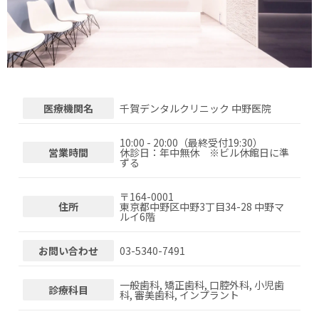
医療機関名
千賀デンタルクリニック 中野医院
10:00 - 20:00（最終受付19:30）
営業時間
休診日：年中無休 ※ビル休館日に準
ずる
〒
164-0001
住所
東京都中野区中野3丁目34-28 中野マ
ルイ6階
お問い合わせ
03-5340-7491
一般歯科, 矯正歯科, 口腔外科, 小児歯
診療科目
科, 審美歯科, インプラント