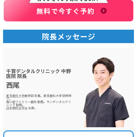
無料で今すぐ予約
院長メッセージ
千賀デンタルクリニック 中野
医院
院長
西尾
東京歯科大学
歯学部 卒業。東京歯科大学 研修修
了。
南小岩ファミリー歯科 勤務。サンデンタルクリ
ニック 勤務。
日本顎咬合学会
会員。