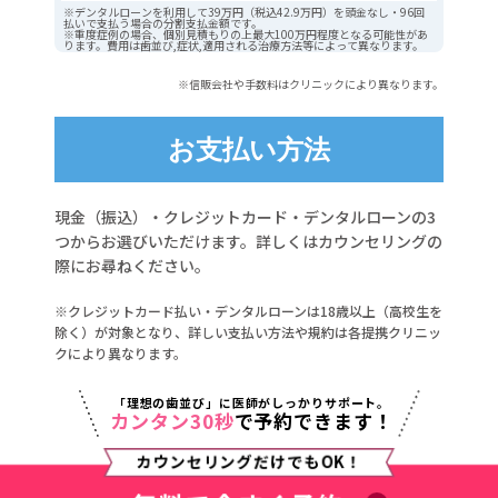
※デンタルローンを利用して39万円（税込42.9万円）を頭金なし・96回
払いで支払う場合の分割支払金額です。
※重度症例の場合、個別見積もりの上最大100万円程度となる可能性があ
ります。費用は歯並び,症状,適用される治療方法等によって異なります。
※信販会社や手数料はクリニックにより異なります。
お支払い方法
現金（振込）・クレジットカード・デンタルローンの3
つからお選びいただけます。詳しくはカウンセリングの
際にお尋ねください。
※クレジットカード払い・デンタルローンは18歳以上（高校生を
除く）が対象となり、詳しい支払い方法や規約は各提携クリニッ
クにより異なります。
「理想の歯並び」に医師がしっかりサポート。
カンタン30秒
で予約できます！
カウンセリングだけでもOK！