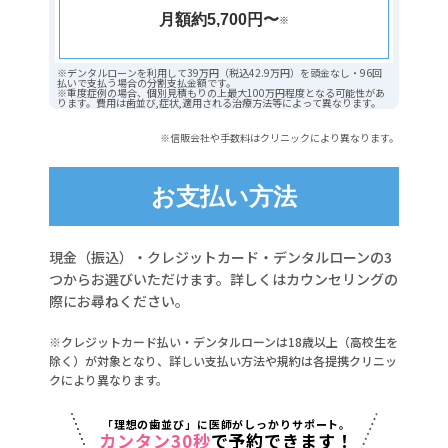
月額約5,700円〜
※
※デンタルローンを利用して39万円（税込42.9万円）を頭金なし・96回
払いで支払う場合の分割支払金額です。
※重度症例の場合、個別見積もりの上最大100万円程度となる可能性があ
ります。費用は歯並び,症状,適用される治療方法等によって異なります。
※信販会社や手数料はクリニックにより異なります。
お支払い方法
現金（振込）・クレジットカード・デンタルローンの3
つからお選びいただけます。詳しくはカウンセリングの
際にお尋ねください。
※クレジットカード払い・デンタルローンは18歳以上（高校生を
除く）が対象となり、詳しい支払い方法や規約は各提携クリニッ
クにより異なります。
「理想の歯並び」に医師がしっかりサポート。
カンタン30秒
で予約できます！