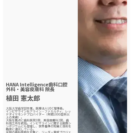
HANA Intelligence歯科口腔
外科・美容皮膚科
院長
植田 憲太郎
大阪大学歯学部
卒業。医療法人UDC理事長。
インビザライン社アライン・ファカルティ、レッ
ドダイヤモンドプロバイダー（年間1000症例以
上の実績）。
大阪を拠点に歯科医院3院、美容皮膚科2院、歯
科技工所を統括。インビザラインに関する国際シ
ンポジウムにも登壇し、世界基準の知識と技術を
臨床に還元している。
全国の歯科医師を対象に、リーダー育成プロジェ