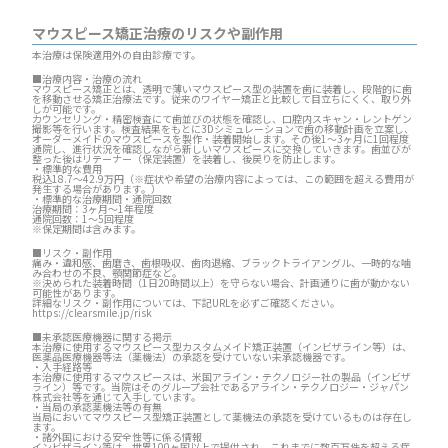
マウスピース矯正治療のリスクや副作用
本治療は保険適用外の自由診療です。
■治療内容・治療の流れ
マウスピース矯正とは、透明で薄いマウスピース型の装置を歯に装着し、段階的に歯
を移動させる矯正治療法です。従来のワイヤー矯正と比較して目立ちにくく、取り外
しが可能です。
カウンセリング・精密検査にて歯並びの状態を確認し、口腔内スキャン・レントゲン
撮影等を行います。検査結果をもとに3Dシミュレーションで歯の移動計画を立案し、
オーダーメイドのマウスピースを製作・装着開始します。その後1～3ヶ月に1回程度
通院し、進行状況を確認しながら新しいマウスピースに交換していきます。歯並びが
整った後はリテーナー（保定装置）を装着し、後戻りを防止します。
・標準的な費用
税込18.7～42.9万円（※症状や希望の治療内容によっては、この範囲を超える費用が
発生する場合があります。）
・標準的な治療期間・通院回数
治療期間：3ヶ月～1年程度
通院回数：1～5回程度
※保定期間は含みます。
■リスク・副作用
痛み・違和感、歯磨き、歯根吸収、歯肉退縮、ブラックトライアングル、一時的な噛
み合わせの不良、顎関節症など。
※決められた装着時間（1日20時間以上）を守らない場合、計画通りに歯が動かない
可能性があります。
詳細なリスク・副作用については、下記URLを必ずご確認ください。
https://clearsmile.jp/risk
■未承認医療機器に関する掲示
本治療に使用するマウスピース型カスタムメイド矯正装置（インビザライン等）は、
医薬品医療機器等法（薬機法）の承認を受けていない未承認機器です。
・入手経路等
本治療に使用するマウスピースは、米国アライン・テクノロジー社の製品（インビザ
ライン）等です。当院はそのグループ会社であるアライン・テクノロジー・ジャパン
株式会社等を通じて入手しています。
・当局の承認薬機法等の有無
当局においてマウスピース型矯正装置として薬機法の承認を受けているものは存在し
ます。
・諸外国における安全性等に係る情報
インビザライン等は、世界100ヶ国以上で提供され、これまでに数百万件を超える症