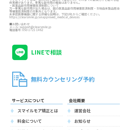
例実績があります。重篤な副作用の報告はありません。
・医薬品副作用被害救済制度について
万一重篤な副作用が出た場合は、国の医薬品副作用被害救済制度・生物由来製品感染
等被害救済制度の対象外となります。
未承認医療機器に関する詳細な説明は、下記URLからご確認ください。
https://clearsmile.jp/unapproved_medical_devices
■お問い合わせ
メール:
support@clearsmile.jp
電話番号:
050-1721-1462
LINEで相談
無料カウンセリング予約
サービスについて
会社概要
スマイルモア矯正とは
運営会社
料金について
お知らせ