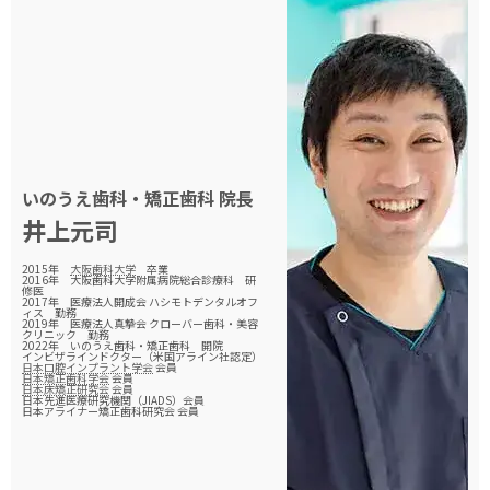
いのうえ歯科・矯正歯科
院長
井上元司
2015年
大阪歯科大学
卒業
2016年 大阪歯科大学附属病院総合診療科 研
修医
2017年 医療法人開成会 ハシモトデンタルオフ
ィス 勤務
2019年 医療法人真摯会 クローバー歯科・美容
クリニック 勤務
2022年 いのうえ歯科・矯正歯科 開院
インビザラインドクター（米国アライン社認定）
日本口腔インプラント学会
会員
日本矯正歯科学会
会員
日本床矯正研究会
会員
日本先進医療研究機関（JIADS）会員
日本アライナー矯正歯科研究会 会員