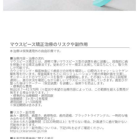
マウスピース矯正治療のリスクや副作用
本治療は保険適用外の自由診療です。
■治療内容・治療の流れ
マウスピース矯正とは、透明で薄いマウスピース型の装置を歯に装着し、段階的に歯
を移動させる矯正治療法です。従来のワイヤー矯正と比較して目立ちにくく、取り外
しが可能です。
カウンセリング・精密検査にて歯並びの状態を確認し、口腔内スキャン・レントゲン
撮影等を行います。検査結果をもとに3Dシミュレーションで歯の移動計画を立案し、
オーダーメイドのマウスピースを製作・装着開始します。その後1～3ヶ月に1回程度
通院し、進行状況を確認しながら新しいマウスピースに交換していきます。歯並びが
整った後はリテーナー（保定装置）を装着し、後戻りを防止します。
・標準的な費用
税込18.7～42.9万円（※症状や希望の治療内容によっては、この範囲を超える費用が
発生する場合があります。）
・標準的な治療期間・通院回数
治療期間：3ヶ月～1年程度
通院回数：1～5回程度
※保定期間は含みます。
■リスク・副作用
痛み・違和感、歯磨き、歯根吸収、歯肉退縮、ブラックトライアングル、一時的な噛
み合わせの不良、顎関節症など。
※決められた装着時間（1日20時間以上）を守らない場合、計画通りに歯が動かない
可能性があります。
詳細なリスク・副作用については、下記URLを必ずご確認ください。
https://clearsmile.jp/risk
■未承認医療機器に関する掲示