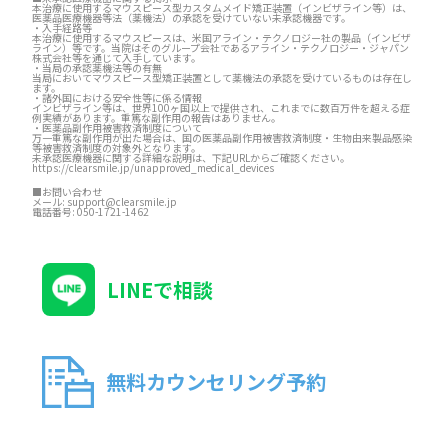
本治療に使用するマウスピース型カスタムメイド矯正装置（インビザライン等）は、
医薬品医療機器等法（薬機法）の承認を受けていない未承認機器です。
・入手経路等
本治療に使用するマウスピースは、米国アライン・テクノロジー社の製品（インビザ
ライン）等です。当院はそのグループ会社であるアライン・テクノロジー・ジャパン
株式会社等を通じて入手しています。
・当局の承認薬機法等の有無
当局においてマウスピース型矯正装置として薬機法の承認を受けているものは存在し
ます。
・諸外国における安全性等に係る情報
インビザライン等は、世界100ヶ国以上で提供され、これまでに数百万件を超える症
例実績があります。重篤な副作用の報告はありません。
・医薬品副作用被害救済制度について
万一重篤な副作用が出た場合は、国の医薬品副作用被害救済制度・生物由来製品感染
等被害救済制度の対象外となります。
未承認医療機器に関する詳細な説明は、下記URLからご確認ください。
https://clearsmile.jp/unapproved_medical_devices
■お問い合わせ
メール:
support@clearsmile.jp
電話番号:
050-1721-1462
LINEで相談
無料カウンセリング予約