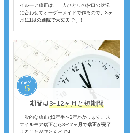
イルモア矯正は、一人ひとりのお口の状況
に合わせてオーダーメイドで作るので、
3ヶ
月に1度の通院で大丈夫
です！
期間は
3~12ヶ月と短期間
一般的な矯正は1年半〜2年かかります。ス
マイルモア矯正なら
3~12ヶ月で矯正が完了
することがほとんどです。