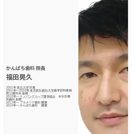
かんぱち歯科
院長
福田晃久
2001年
東北大学
卒業
2001年～2010年
東京医科歯科大学
歯学部附属病
院 口腔外科 勤務
2010年～
トッパングループ健保組合
本社診療
所歯科 勤務
2012年〜 プルメリア歯科 開業
2019年〜 かんぱち歯科 開業