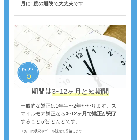
月に1度の通院で大丈夫
です！
期間は
3~12ヶ月と短期間
一般的な矯正は1年半〜2年かかります。ス
マイルモア矯正なら
3~12ヶ月で矯正が完了
することがほとんどです。
※お口の状況やゴール設定で前後します