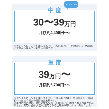
中 度
30〜39
万円
月額約4,400円〜
※
※デンタルローンを利用して30万円（税込33万円）を頭金なし・96回払
いで支払う場合の分割支払金額です。
重 度
39
〜
万円
月額約5,700円〜
※
※デンタルローンを利用して39万円（税込42.9万円）を頭金なし・96回
払いで支払う場合の分割支払金額です。
※重度症例の場合、個別見積もりの上最大100万円程度となる可能性があ
ります。費用は歯並び,症状,適用される治療方法等によって異なります。