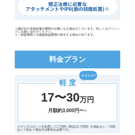
矯正治療に必要な
アタッチメントやIPR(歯の研磨処置)※
※再診料や追加処置の費用が必要になる場合がございます。詳しくはクリニッ
クにお問い合わせください。
※一部提携院では精密検査費用が発生する場合があります。
料金プラン
軽 度
17〜30
万円
月額約3,000円〜
※
※デンタルローンを利用して17万円（税込18.7万円）を頭金なし・78回
払いで支払う場合の分割支払金額です。