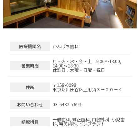
医療機関名
かんぱち歯科
月・火・水・金・土 9:00～13:00,
営業時間
14:00～18:30
休診日：木曜・日曜・祝日
〒
158-0098
住所
東京都世田谷区上用賀３－２０－４
お問い合わせ
03-6432-7693
一般歯科, 矯正歯科, 口腔外科, 小児歯
診療科目
科, 審美歯科, インプラント