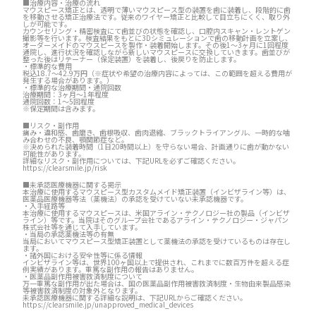
■治療内容・治療の流れ
マウスピース矯正とは、透明で薄いマウスピース型の装置を歯に装着し、段階的に歯
を移動させる矯正治療法です。従来のワイヤー矯正と比較して目立ちにくく、取り外
しが可能です。
カウンセリング・精密検査にて歯並びの状態を確認し、口腔内スキャン・レントゲン
撮影等を行います。検査結果をもとに3Dシミュレーションで歯の移動計画を立案し、
オーダーメイドのマウスピースを製作・装着開始します。その後1～3ヶ月に1回程度
通院し、進行状況を確認しながら新しいマウスピースに交換していきます。歯並びが
整った後はリテーナー（保定装置）を装着し、後戻りを防止します。
・標準的な費用
税込18.7～42.9万円（※症状や希望の治療内容によっては、この範囲を超える費用が
発生する場合があります。）
・標準的な治療期間・通院回数
治療期間：3ヶ月～1年程度
通院回数：1～5回程度
※保定期間は含みます。
■リスク・副作用
痛み・違和感、歯磨き、歯根吸収、歯肉退縮、ブラックトライアングル、一時的な噛
み合わせの不良、顎関節症など。
※決められた装着時間（1日20時間以上）を守らない場合、計画通りに歯が動かない
可能性があります。
詳細なリスク・副作用については、下記URLを必ずご確認ください。
https://clearsmile.jp/risk
■未承認医療機器に関する掲示
本治療に使用するマウスピース型カスタムメイド矯正装置（インビザライン等）は、
医薬品医療機器等法（薬機法）の承認を受けていない未承認機器です。
・入手経路等
本治療に使用するマウスピースは、米国アライン・テクノロジー社の製品（インビザ
ライン）等です。当院はそのグループ会社であるアライン・テクノロジー・ジャパン
株式会社等を通じて入手しています。
・当局の承認薬機法等の有無
当局においてマウスピース型矯正装置として薬機法の承認を受けているものは存在し
ます。
・諸外国における安全性等に係る情報
インビザライン等は、世界100ヶ国以上で提供され、これまでに数百万件を超える症
例実績があります。重篤な副作用の報告はありません。
・医薬品副作用被害救済制度について
万一重篤な副作用が出た場合は、国の医薬品副作用被害救済制度・生物由来製品感染
等被害救済制度の対象外となります。
未承認医療機器に関する詳細な説明は、下記URLからご確認ください。
https://clearsmile.jp/unapproved_medical_devices