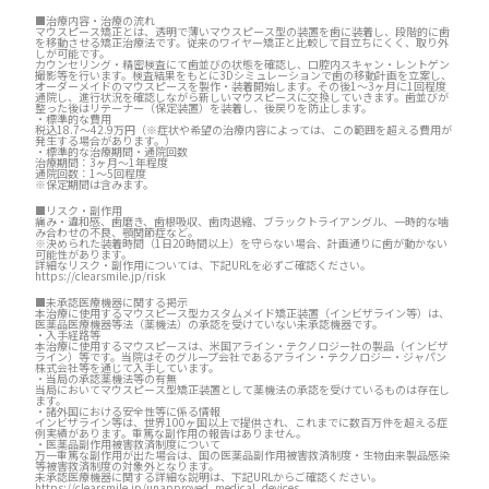
■治療内容・治療の流れ
マウスピース矯正とは、透明で薄いマウスピース型の装置を歯に装着し、段階的に歯
を移動させる矯正治療法です。従来のワイヤー矯正と比較して目立ちにくく、取り外
しが可能です。
カウンセリング・精密検査にて歯並びの状態を確認し、口腔内スキャン・レントゲン
撮影等を行います。検査結果をもとに3Dシミュレーションで歯の移動計画を立案し、
オーダーメイドのマウスピースを製作・装着開始します。その後1～3ヶ月に1回程度
通院し、進行状況を確認しながら新しいマウスピースに交換していきます。歯並びが
整った後はリテーナー（保定装置）を装着し、後戻りを防止します。
・標準的な費用
税込18.7～42.9万円（※症状や希望の治療内容によっては、この範囲を超える費用が
発生する場合があります。）
・標準的な治療期間・通院回数
治療期間：3ヶ月～1年程度
通院回数：1～5回程度
※保定期間は含みます。
■リスク・副作用
痛み・違和感、歯磨き、歯根吸収、歯肉退縮、ブラックトライアングル、一時的な噛
み合わせの不良、顎関節症など。
※決められた装着時間（1日20時間以上）を守らない場合、計画通りに歯が動かない
可能性があります。
詳細なリスク・副作用については、下記URLを必ずご確認ください。
https://clearsmile.jp/risk
■未承認医療機器に関する掲示
本治療に使用するマウスピース型カスタムメイド矯正装置（インビザライン等）は、
医薬品医療機器等法（薬機法）の承認を受けていない未承認機器です。
・入手経路等
本治療に使用するマウスピースは、米国アライン・テクノロジー社の製品（インビザ
ライン）等です。当院はそのグループ会社であるアライン・テクノロジー・ジャパン
株式会社等を通じて入手しています。
・当局の承認薬機法等の有無
当局においてマウスピース型矯正装置として薬機法の承認を受けているものは存在し
ます。
・諸外国における安全性等に係る情報
インビザライン等は、世界100ヶ国以上で提供され、これまでに数百万件を超える症
例実績があります。重篤な副作用の報告はありません。
・医薬品副作用被害救済制度について
万一重篤な副作用が出た場合は、国の医薬品副作用被害救済制度・生物由来製品感染
等被害救済制度の対象外となります。
未承認医療機器に関する詳細な説明は、下記URLからご確認ください。
https://clearsmile.jp/unapproved_medical_devices