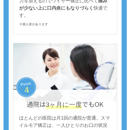
力を加えるのでワイヤー矯正に比べて
痛み
が少ない上に口内炎にもなりづらく
快適で
す。
※個人差があります
通院は
でもOK
3ヶ月に一度
ほとんどの医院は月1回の通院が普通。スマ
イルモア矯正は、一人ひとりのお口の状況