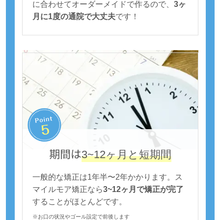
に合わせてオーダーメイドで作るので、
3ヶ
月に1度の通院で大丈夫
です！
期間は
3~12ヶ月と短期間
一般的な矯正は1年半〜2年かかります。ス
マイルモア矯正なら
3~12ヶ月で矯正が完了
することがほとんどです。
※お口の状況やゴール設定で前後します