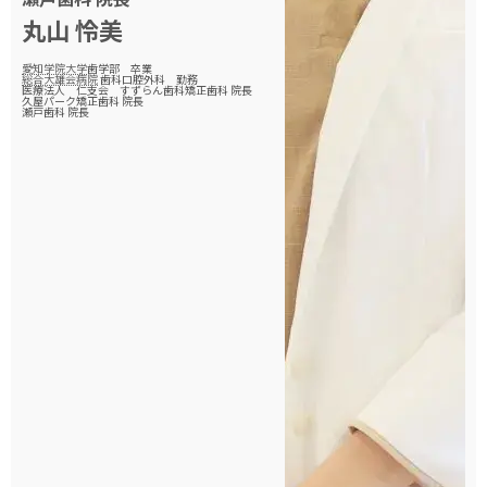
丸山 怜美
愛知学院大学
歯学部 卒業
総合大雄会病院
歯科口腔外科 勤務
医療法人 仁支会 すずらん歯科矯正歯科 院長
久屋パーク矯正歯科 院長
瀬戸歯科 院長