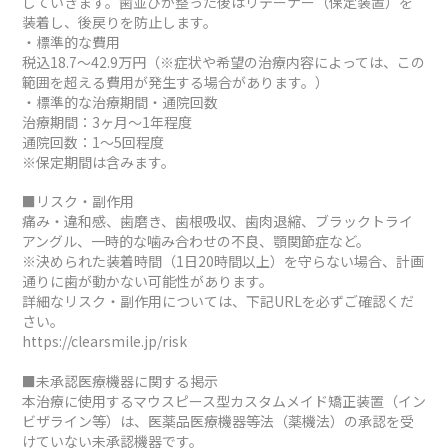
していきます。歯並びが整った後はリテーナー（保定装置）を
装着し、後戻りを防止します。
・標準的な費用
税込18.7～42.9万円（※症状や希望の治療内容によっては、この
範囲を超える費用が発生する場合があります。）
・標準的な治療期間・通院回数
治療期間：3ヶ月～1年程度
通院回数：1～5回程度
※保定期間は含みます。
■リスク・副作用
痛み・違和感、歯磨き、歯根吸収、歯肉退縮、ブラックトライ
アングル、一時的な噛み合わせの不良、顎関節症など。
※決められた装着時間（1日20時間以上）を守らない場合、計画
通りに歯が動かない可能性があります。
詳細なリスク・副作用については、下記URLを必ずご確認くだ
さい。
https://clearsmile.jp/risk
■未承認医療機器に関する掲示
本治療に使用するマウスピース型カスタムメイド矯正装置（イン
ビザライン等）は、医薬品医療機器等法（薬機法）の承認を受
けていない未承認機器です。