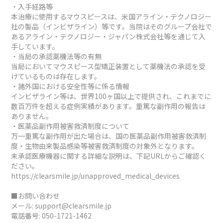
・入手経路等
本治療に使用するマウスピースは、米国アライン・テクノロジー
社の製品（インビザライン）等です。当院はそのグループ会社で
あるアライン・テクノロジー・ジャパン株式会社等を通じて入
手しています。
・当局の承認薬機法等の有無
当局においてマウスピース型矯正装置として薬機法の承認を受
けているものは存在します。
・諸外国における安全性等に係る情報
インビザライン等は、世界100ヶ国以上で提供され、これまでに
数百万件を超える症例実績があります。重篤な副作用の報告は
ありません。
・医薬品副作用被害救済制度について
万一重篤な副作用が出た場合は、国の医薬品副作用被害救済制
度・生物由来製品感染等被害救済制度の対象外となります。
未承認医療機器に関する詳細な説明は、下記URLからご確認く
ださい。
https://clearsmile.jp/unapproved_medical_devices
■お問い合わせ
メール:
support@clearsmile.jp
電話番号:
050-1721-1462