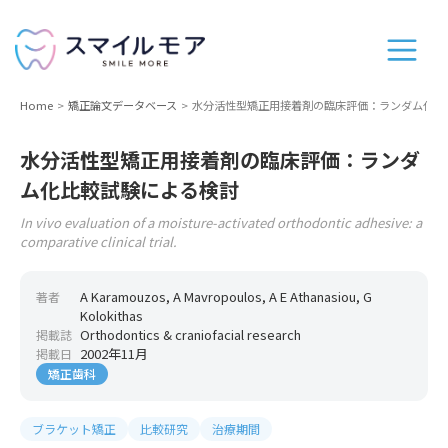
Home
矯正論文データベース
水分活性型矯正用接着剤の臨床評価：ランダム化比
水分活性型矯正用接着剤の臨床評価：ランダ
ム化比較試験による検討
In vivo evaluation of a moisture-activated orthodontic adhesive: a
comparative clinical trial.
A Karamouzos, A Mavropoulos, A E Athanasiou, G
著者
Kolokithas
Orthodontics & craniofacial research
掲載誌
2002年11月
掲載日
矯正歯科
ブラケット矯正
比較研究
治療期間