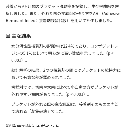
装着から9ヶ月間のブラケット脱離率を記録し、生存率曲線を解
析しました。また、外れた際の接着剤の残り方をARI（Adhesive
Remnant Index：接着剤残留指数）を用いて評価しました。
📊 主な結果
水分活性型接着剤の脱離率は22.4%であり、コンポジットレ
ジンの5.1%に比べて明らかに高い数値を示しました（p <
0.001）。
統計解析の結果、2つの接着剤の間にはブラケットの維持力に
おいて有意な差が認められました。
歯種別では、切歯や犬歯に比べて小臼歯の方がブラケットが
外れやすい傾向がありました（p < 0.001）。
ブラケットが外れる際の主な原因は、接着剤そのものの内部
で壊れる「凝集破壊」でした。
💡 臨床で使えるポイント