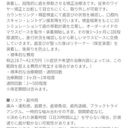
装着し、段階的に歯を移動させる矯正治療法です。従来のワイ
ヤー矯正と比較して目立ちにくく、取り外しが可能です。
カウンセリング・精密検査にて歯並びの状態を確認し、口腔内
スキャン・レントゲン撮影等を行います。検査結果をもとに3D
シミュレーションで歯の移動計画を立案し、オーダーメイドの
マウスピースを製作・装着開始します。その後1～3ヶ月に1回程
度通院し、進行状況を確認しながら新しいマウスピースに交換
していきます。歯並びが整った後はリテーナー（保定装置）を
装着し、後戻りを防止します。
・標準的な費用
税込18.7～42.9万円（※症状や希望の治療内容によっては、この
範囲を超える費用が発生する場合があります。）
・標準的な治療期間・通院回数
治療期間：3ヶ月～1年程度
通院回数：1～5回程度
※保定期間は含みます。
■リスク・副作用
痛み・違和感、歯磨き、歯根吸収、歯肉退縮、ブラックトライ
アングル、一時的な噛み合わせの不良、顎関節症など。
※決められた装着時間（1日20時間以上）を守らない場合、計画
通りに歯が動かない可能性があります。