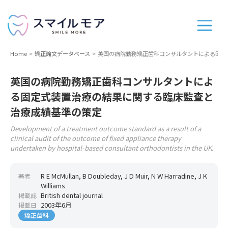
Home
矯正論文データベース
英国の病院勤務矯正歯科コンサルタントによる固定
英国の病院勤務矯正歯科コンサルタントによ
る固定式装置治療の結果に関する臨床監査と
治療成績基準の策定
Development of a treatment outcome standard as a result of a
clinical audit of the outcome of fixed appliance therapy
undertaken by hospital-based consultant orthodontists in the UK.
R E McMullan, B Doubleday, J D Muir, N W Harradine, J K
著者
Williams
British dental journal
掲載誌
2003年6月
掲載日
矯正歯科