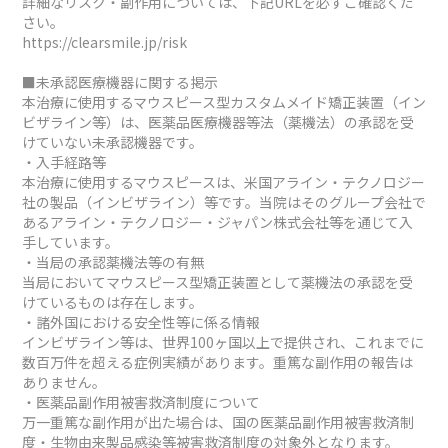
詳細なリスク・副作用については、下記URLを必ずご確認くだ
さい。
https://clearsmile.jp/risk
■未承認医療機器に関する掲示
本治療に使用するマウスピース型カスタムメイド矯正装置（イン
ビザライン等）は、医薬品医療機器等法（薬機法）の承認を受
けていない未承認機器です。
・入手経路等
本治療に使用するマウスピースは、米国アライン・テクノロジー
社の製品（インビザライン）等です。当院はそのグループ会社で
あるアライン・テクノロジー・ジャパン株式会社等を通じて入
手しています。
・当局の承認薬機法等の有無
当局においてマウスピース型矯正装置として薬機法の承認を受
けているものは存在します。
・諸外国における安全性等に係る情報
インビザライン等は、世界100ヶ国以上で提供され、これまでに
数百万件を超える症例実績があります。重篤な副作用の報告は
ありません。
・医薬品副作用被害救済制度について
万一重篤な副作用が出た場合は、国の医薬品副作用被害救済制
度・生物由来製品感染等被害救済制度の対象外となります。