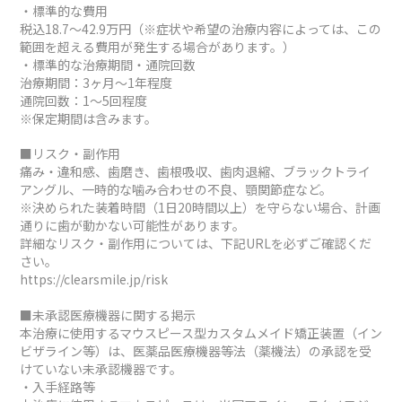
・標準的な費用
税込18.7～42.9万円（※症状や希望の治療内容によっては、この
範囲を超える費用が発生する場合があります。）
・標準的な治療期間・通院回数
治療期間：3ヶ月～1年程度
通院回数：1～5回程度
※保定期間は含みます。
■リスク・副作用
痛み・違和感、歯磨き、歯根吸収、歯肉退縮、ブラックトライ
アングル、一時的な噛み合わせの不良、顎関節症など。
※決められた装着時間（1日20時間以上）を守らない場合、計画
通りに歯が動かない可能性があります。
詳細なリスク・副作用については、下記URLを必ずご確認くだ
さい。
https://clearsmile.jp/risk
■未承認医療機器に関する掲示
本治療に使用するマウスピース型カスタムメイド矯正装置（イン
ビザライン等）は、医薬品医療機器等法（薬機法）の承認を受
けていない未承認機器です。
・入手経路等