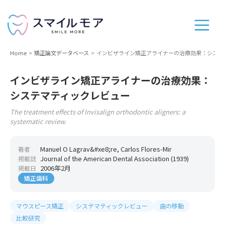
Home
矯正論文データベース
インビザライン矯正アライナーの治療効果：システ
インビザライン矯正アライナーの治療効果：
システマティックレビュー
The treatment effects of Invisalign orthodontic aligners: a
systematic review.
Manuel O Lagrav&#xe8;re, Carlos Flores-Mir
著者
Journal of the American Dental Association (1939)
掲載誌
2006年2月
掲載日
矯正歯科
マウスピース矯正
システマティックレビュー
歯の移動
比較研究