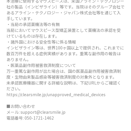
本治療に使用するマウスピースは、米国アライン・テクノロジー
社の製品（インビザライン）等です。当院はそのグループ会社で
あるアライン・テクノロジー・ジャパン株式会社等を通じて入
手しています。
・当局の承認薬機法等の有無
当局においてマウスピース型矯正装置として薬機法の承認を受
けているものは存在します。
・諸外国における安全性等に係る情報
インビザライン等は、世界100ヶ国以上で提供され、これまでに
数百万件を超える症例実績があります。重篤な副作用の報告は
ありません。
・医薬品副作用被害救済制度について
万一重篤な副作用が出た場合は、国の医薬品副作用被害救済制
度・生物由来製品感染等被害救済制度の対象外となります。
未承認医療機器に関する詳細な説明は、下記URLからご確認く
ださい。
https://clearsmile.jp/unapproved_medical_devices
■お問い合わせ
メール:
support@clearsmile.jp
電話番号:
050-1721-1462