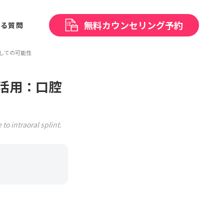
無料
カウンセリング予約
ある
質問
しての可能性
活用：口腔
o intraoral splint.