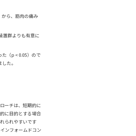
）から、筋肉の痛み
装置群よりも有意に
 < 0.05）ので
ました。
プローチは、短期的に
先的に目的とする場合
入れられやすいです
のインフォームドコン