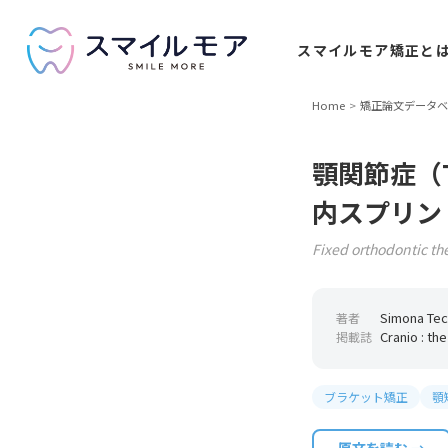
スマイルモア
矯正と
Home
矯正論文データベ
顎関節症（
内スプリン
Fixed orthodontic th
Simona Tecc
著者
Cranio : th
掲載誌
ブラケット矯正
顎