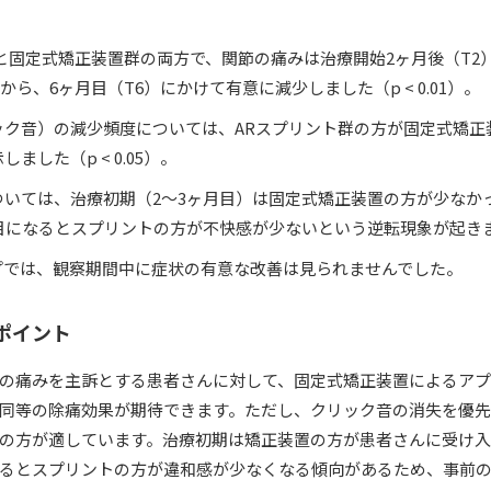
と固定式矯正装置群の両方で、関節の痛みは治療開始2ヶ月後（T2
から、6ヶ月目（T6）にかけて有意に減少しました（p < 0.01）。
ック音）の減少頻度については、ARスプリント群の方が固定式矯正
ました（p < 0.05）。
いては、治療初期（2〜3ヶ月目）は固定式矯正装置の方が少なかった（p
月目になるとスプリントの方が不快感が少ないという逆転現象が起き
プでは、観察期間中に症状の有意な改善は見られませんでした。
るポイント
の痛みを主訴とする患者さんに対して、固定式矯正装置によるア
同等の除痛効果が期待できます。ただし、クリック音の消失を優
の方が適しています。治療初期は矯正装置の方が患者さんに受け
るとスプリントの方が違和感が少なくなる傾向があるため、事前