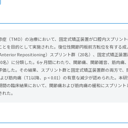
節症（TMD）の治療において、固定式矯正装置が口腔内スプリント
ことを目的として実施された。復位性関節円板前方転位を有する成人
nterior Repositioning）スプリント群（20名）、固定式矯正
10名）に分類した。6ヶ月間にわたり、関節痛、関節雑音、筋肉痛
評価した。その結果、スプリント群と固定式矯正装置群の両方で、関
1）および筋肉痛（T1以降、p < 0.01）の有意な減少が認められた。
期間の臨床結果において、関節痛および筋肉痛の緩和にスプリント
された。