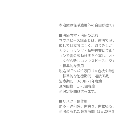
本治療は保険適用外の自由診療で
■治療内容・治療の流れ
マウスピース矯正とは、透明で薄
較して目立ちにくく、取り外しが
カウンセリング・精密検査にて歯
ョンで歯の移動計画を立案し、オ
しながら新しいマウスピースに交
・標準的な費用
税込18.7～42.9万円（※症
・標準的な治療期間・通院回数
治療期間：3ヶ月～1年程度
通院回数：1～5回程度
※保定期間は含みます。
■リスク・副作用
痛み・違和感、歯磨き、歯根吸収
※決められた装着時間（1日20