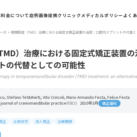
は
料金
について
症例
画像
提携
クリニック
メディカル
ポリシー
よく
ース
顎関節症（TMD）治療における固定式矯正装置の活用：口腔内スプリントの代替と
TMD）治療における固定式矯正装置の
トの代替としての可能性
erapy in temporomandibular disorder (TMD) treatment: an alternative t
o, Stefano Tet&#xe9;, Vito Crincoli, Mario Armando Festa, Felice Festa
e journal of craniomandibular practice
2010年3月
掲載日
矯正歯科
矯正
比較研究
成人矯正
治療期間