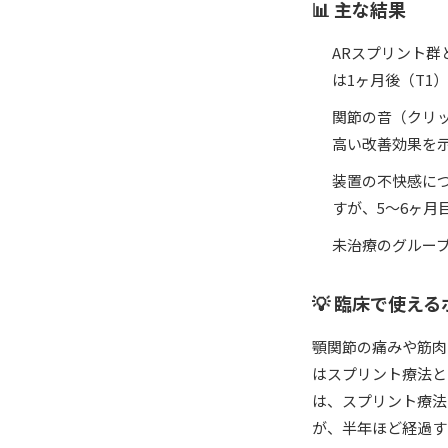
📊 主な結果
ARスプリント群
は1ヶ月後（T1）
関節の音（クリ
高い改善効果を示し
装置の不快感につ
すが、5〜6ヶ
未治療のグルー
💡 臨床で使え
顎関節の痛みや筋肉
はスプリント療法と
は、スプリント療法
が、半年ほど経過す