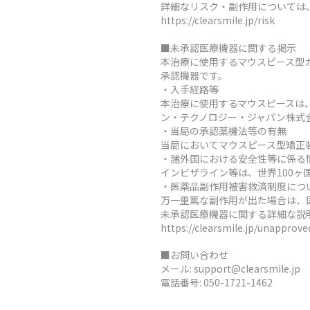
詳細なリスク・副作用については
https://clearsmile.jp/risk
■未承認医療機器に関する掲示
本治療に使用するマウスピース型
承認機器です。
・入手経路等
本治療に使用するマウスピースは
ン・テクノロジー・ジャパン株式
・当局の承認薬機法等の有無
当局においてマウスピース型矯正
・諸外国における安全性等に係る
インビザライン等は、世界100
・医薬品副作用被害救済制度につ
万一重篤な副作用が出た場合は、
未承認医療機器に関する詳細な説
https://clearsmile.jp/unapprov
■お問い合わせ
メール:
support@clearsmile.jp
電話番号:
050-1721-1462