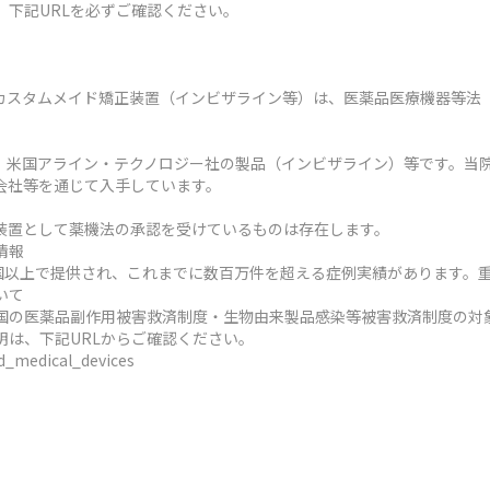
、下記URLを必ずご確認ください。
カスタムメイド矯正装置（インビザライン等）は、医薬品医療機器等法
、米国アライン・テクノロジー社の製品（インビザライン）等です。当
会社等を通じて入手しています。
装置として薬機法の承認を受けているものは存在します。
情報
ヶ国以上で提供され、これまでに数百万件を超える症例実績があります。
いて
国の医薬品副作用被害救済制度・生物由来製品感染等被害救済制度の対
明は、下記URLからご確認ください。
ed_medical_devices