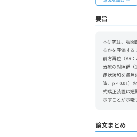
原文を読む →
要旨
本研究は、顎関
るかを評価する
前方再位（AR：A
治療の対照群（
症状緩和を毎月
降、p < 0.0
式矯正装置は短
示すことが示唆
論文まとめ