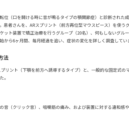
転位（口を開ける時に音が鳴るタイプの顎関節症）と診断された成
。患者さんを、ARスプリント（前方再位型マウスピース）を使うグ
ケット装置で矯正治療を行うグループ（20名）、何もしないグルー
始から6ヶ月間、毎月経過を追い、症状の変化を詳しく調査してい
方法
スプリント（下顎を前方へ誘導するタイプ）と、一般的な固定式の
た。
の音（クリック音）、咀嚼筋の痛み、および装置に対する違和感