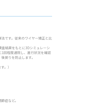
療法です。従来のワイヤー矯正と比
査結果をもとに3Dシミュレーシ
に1回程度通院し、進行状況を確認
、後戻りを防止します。
ます。）
関節症など。