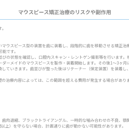
マウスピース矯正治療のリスクや副作用
す。
いマウスピース型の装置を歯に装着し、段階的に歯を移動させる矯正治
可能です。
並びの状態を確認し、口腔内スキャン・レントゲン撮影等を行います。検
ーダーメイドのマウスピースを製作・装着開始します。その後1～3ヶ月
換していきます。歯並びが整った後はリテーナー（保定装置）を装着し
状や希望の治療内容によっては、この範囲を超える費用が発生する場合があり
、歯肉退縮、ブラックトライアングル、一時的な噛み合わせの不良、顎
時間以上）を守らない場合、計画通りに歯が動かない可能性があります。