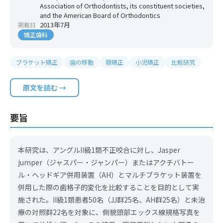
Association of Orthodontists, its constituent societies,
and the American Board of Orthodontics
2013年7月
掲載日
矯正歯科
ブラケット矯正
歯の移動
顎矯正
小児矯正
比較研究
原文を読む →
要旨
本研究は、アングルII級1類不正咬合に対し、Jasper
jumper（ジャスパー・ジャンパー）またはアクチバトー
ル・ヘッドギア併用装置（AH）とマルチブラケット装置を
併用した際の歯格子的変化を比較することを目的として実
施された。II級1類患者50名（JJ群25名、AH群25名）と未治
療の対照群22名を対象に、側貌頭部エックス線規格写真を