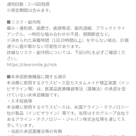
通院回数：1～5回程度
※保定期間は含みます。
■リスク・副作用
痛み・違和感、歯磨き、歯根吸収、歯肉退縮、ブラックトライ
アングル、一時的な噛み合わせの不良、顎関節症など。
※決められた装着時間（1日20時間以上）を守らない場合、計画
通りに歯が動かない可能性があります。
詳細なリスク・副作用については、下記URLを必ずご確認くだ
さい。
https://clearsmile.jp/risk
■未承認医療機器に関する掲示
本治療に使用するマウスピース型カスタムメイド矯正装置（イン
ビザライン等）は、医薬品医療機器等法（薬機法）の承認を受
けていない未承認機器です。
・入手経路等
本治療に使用するマウスピースは、米国アライン・テクノロジー
社の製品（インビザライン）等です。当院はそのグループ会社で
あるアライン・テクノロジー・ジャパン株式会社等を通じて入
手しています。
・当局の承認薬機法等の有無