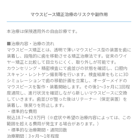
マウスピース矯正治療のリスクや副作用
本治療は保険適用外の自由診療です。
■治療内容・治療の流れ
マウスピース矯正とは、透明で薄いマウスピース型の装置を歯に
装着し、段階的に歯を移動させる矯正治療法です。従来のワイ
ヤー矯正と比較して目立ちにくく、取り外しが可能です。
カウンセリング・精密検査にて歯並びの状態を確認し、口腔内
スキャン・レントゲン撮影等を行います。検査結果をもとに3D
シミュレーションで歯の移動計画を立案し、オーダーメイドの
マウスピースを製作・装着開始します。その後1～3ヶ月に1回程
度通院し、進行状況を確認しながら新しいマウスピースに交換
していきます。歯並びが整った後はリテーナー（保定装置）を
装着し、後戻りを防止します。
・標準的な費用
税込18.7～42.9万円（※症状や希望の治療内容によっては、この
範囲を超える費用が発生する場合があります。）
・標準的な治療期間・通院回数
治療期間：3ヶ月～1年程度