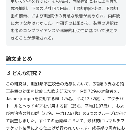
用いて分析を行った。その結果、両装置群ともに上顎骨の
成長抑制、下顎の時計回り回転、上顎切歯の後退、下顎切
歯の前傾、およびII級関係の有意な改善が認められ、両群間
に大きな差はなかった。本研究の結果から、装置の選択は
患者のコンプライアンスや臨床的利便性に基づいて決定で
きることが示唆される。
論文まとめ
🔬 どんな研究？
この研究は、II級1類不正咬合の治療において、2種類の異なる矯
正装置の効果を比較した臨床研究です。合計72名の対象者を、
Jasper jumperを使用する群（25名、平均12.72歳）、アクチバ
トールとヘッドギアを併用する群（25名、平均11.07歳）、およ
び未治療の対照群（22名、平均12.67歳）の3つのグループに分け
て調査しました。すべての治療群において、最終的にはマルチブ
ラケット装置による仕上げが行われています。成長期の患者にお