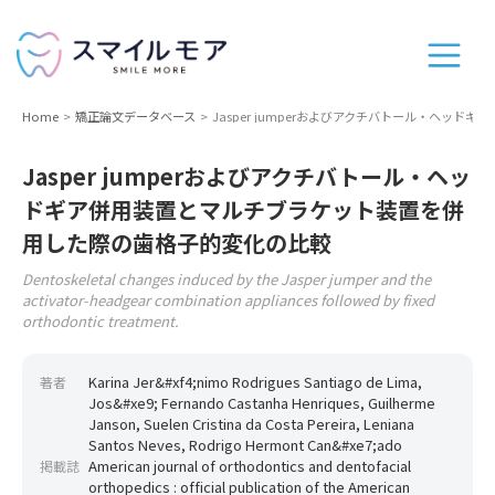
Home
矯正論文データベース
Jasper jumperおよびアクチバトール・ヘ
Jasper jumperおよびアクチバトール・ヘッ
ドギア併用装置とマルチブラケット装置を併
用した際の歯格子的変化の比較
Dentoskeletal changes induced by the Jasper jumper and the
activator-headgear combination appliances followed by fixed
orthodontic treatment.
Karina Jer&#xf4;nimo Rodrigues Santiago de Lima,
著者
Jos&#xe9; Fernando Castanha Henriques, Guilherme
Janson, Suelen Cristina da Costa Pereira, Leniana
Santos Neves, Rodrigo Hermont Can&#xe7;ado
American journal of orthodontics and dentofacial
掲載誌
orthopedics : official publication of the American