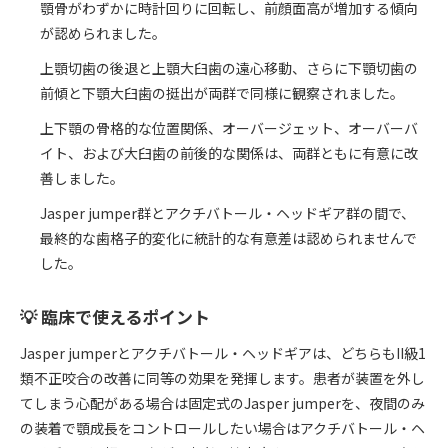
顎骨がわずかに時計回りに回転し、前顔面高が増加する傾向
が認められました。
上顎切歯の後退と上顎大臼歯の遠心移動、さらに下顎切歯の
前傾と下顎大臼歯の挺出が両群で同様に観察されました。
上下顎の骨格的な位置関係、オーバージェット、オーバーバ
イト、および大臼歯の前後的な関係は、両群ともに有意に改
善しました。
Jasper jumper群とアクチバトール・ヘッドギア群の間で、
最終的な歯格子的変化に統計的な有意差は認められませんで
した。
💡 臨床で使えるポイント
Jasper jumperとアクチバトール・ヘッドギアは、どちらもII級1
類不正咬合の改善に同等の効果を発揮します。患者が装置を外し
てしまう心配がある場合は固定式のJasper jumperを、夜間のみ
の装着で顎成長をコントロールしたい場合はアクチバトール・ヘ