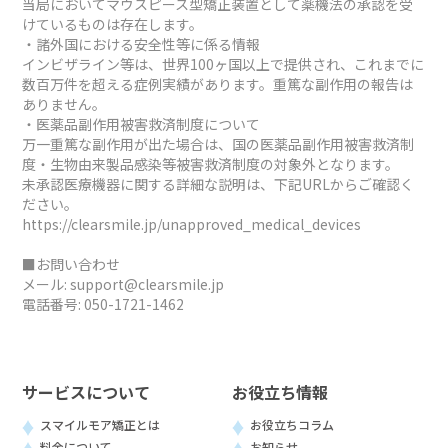
当局においてマウスピース型矯正装置として薬機法の承認を受
けているものは存在します。
・諸外国における安全性等に係る情報
インビザライン等は、世界100ヶ国以上で提供され、これまでに
数百万件を超える症例実績があります。重篤な副作用の報告は
ありません。
・医薬品副作用被害救済制度について
万一重篤な副作用が出た場合は、国の医薬品副作用被害救済制
度・生物由来製品感染等被害救済制度の対象外となります。
未承認医療機器に関する詳細な説明は、下記URLからご確認く
ださい。
https://clearsmile.jp/unapproved_medical_devices
■お問い合わせ
メール:
support@clearsmile.jp
電話番号:
050-1721-1462
サービスについて
お役立ち情報
スマイルモア矯正とは
お役立ちコラム
料金について
お知らせ