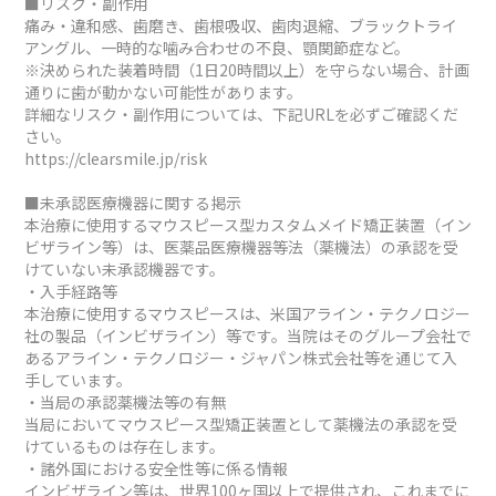
■リスク・副作用
痛み・違和感、歯磨き、歯根吸収、歯肉退縮、ブラックトライ
アングル、一時的な噛み合わせの不良、顎関節症など。
※決められた装着時間（1日20時間以上）を守らない場合、計画
通りに歯が動かない可能性があります。
詳細なリスク・副作用については、下記URLを必ずご確認くだ
さい。
https://clearsmile.jp/risk
■未承認医療機器に関する掲示
本治療に使用するマウスピース型カスタムメイド矯正装置（イン
ビザライン等）は、医薬品医療機器等法（薬機法）の承認を受
けていない未承認機器です。
・入手経路等
本治療に使用するマウスピースは、米国アライン・テクノロジー
社の製品（インビザライン）等です。当院はそのグループ会社で
あるアライン・テクノロジー・ジャパン株式会社等を通じて入
手しています。
・当局の承認薬機法等の有無
当局においてマウスピース型矯正装置として薬機法の承認を受
けているものは存在します。
・諸外国における安全性等に係る情報
インビザライン等は、世界100ヶ国以上で提供され、これまでに