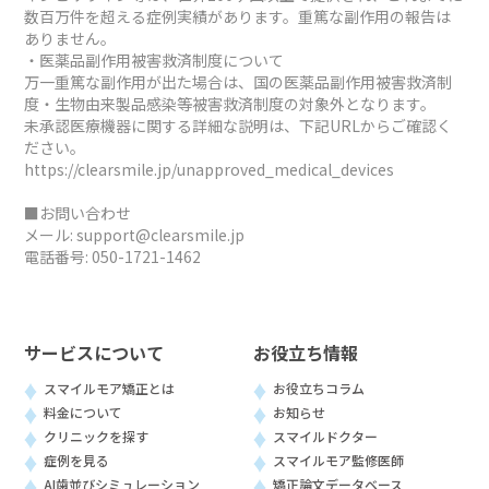
数百万件を超える症例実績があります。重篤な副作用の報告は
ありません。
・医薬品副作用被害救済制度について
万一重篤な副作用が出た場合は、国の医薬品副作用被害救済制
度・生物由来製品感染等被害救済制度の対象外となります。
未承認医療機器に関する詳細な説明は、下記URLからご確認く
ださい。
https://clearsmile.jp/unapproved_medical_devices
■お問い合わせ
メール:
support@clearsmile.jp
電話番号:
050-1721-1462
サービスについて
お役立ち情報
スマイルモア矯正とは
お役立ちコラム
料金について
お知らせ
クリニックを探す
スマイルドクター
症例を見る
スマイルモア監修医師
AI歯並びシミュレーション
矯正論文データベース