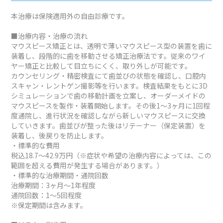
本治療は保険適用外の自由診療です。
■治療内容・治療の流れ
マウスピース矯正とは、透明で薄いマウスピース型の装置を歯に
装着し、段階的に歯を移動させる矯正治療法です。従来のワイ
ヤー矯正と比較して目立ちにくく、取り外しが可能です。
カウンセリング・精密検査にて歯並びの状態を確認し、口腔内
スキャン・レントゲン撮影等を行います。検査結果をもとに3D
シミュレーションで歯の移動計画を立案し、オーダーメイドの
マウスピースを製作・装着開始します。その後1～3ヶ月に1回程
度通院し、進行状況を確認しながら新しいマウスピースに交換
していきます。歯並びが整った後はリテーナー（保定装置）を
装着し、後戻りを防止します。
・標準的な費用
税込18.7～42.9万円（※症状や希望の治療内容によっては、この
範囲を超える費用が発生する場合があります。）
・標準的な治療期間・通院回数
治療期間：3ヶ月～1年程度
通院回数：1～5回程度
※保定期間は含みます。