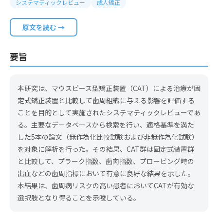
システマティックレビュー
成人矯正
原文を読む →
要旨
本研究は、マウスピース型矯正装置（CAT）による治療が固
定式矯正装置と比較して歯周組織に与える影響を評価する
ことを目的として実施されたシステマティックレビューであ
る。主要なデータベースから検索を行い、適格基準を満た
した5本の論文（無作為化比較試験および非無作為化試験）
を対象に解析を行った。その結果、CAT群は固定式装置群
と比較して、プラーク指数、歯肉指数、プロービング時の
出血などの歯周指標において有意に良好な結果を示した。
本結果は、歯周病リスクの高い患者においてCATが有効な
選択肢となり得ることを示唆している。