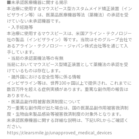
■未承認医療機器に関する掲示
本治療に使用するマウスピース型カスタムメイド矯正装置（イン
ビザライン等）は、医薬品医療機器等法（薬機法）の承認を受
けていない未承認機器です。
・入手経路等
本治療に使用するマウスピースは、米国アライン・テクノロジー
社の製品（インビザライン）等です。当院はそのグループ会社で
あるアライン・テクノロジー・ジャパン株式会社等を通じて入
手しています。
・当局の承認薬機法等の有無
当局においてマウスピース型矯正装置として薬機法の承認を受
けているものは存在します。
・諸外国における安全性等に係る情報
インビザライン等は、世界100ヶ国以上で提供され、これまでに
数百万件を超える症例実績があります。重篤な副作用の報告は
ありません。
・医薬品副作用被害救済制度について
万一重篤な副作用が出た場合は、国の医薬品副作用被害救済制
度・生物由来製品感染等被害救済制度の対象外となります。
未承認医療機器に関する詳細な説明は、下記URLからご確認く
ださい。
https://clearsmile.jp/unapproved_medical_devices