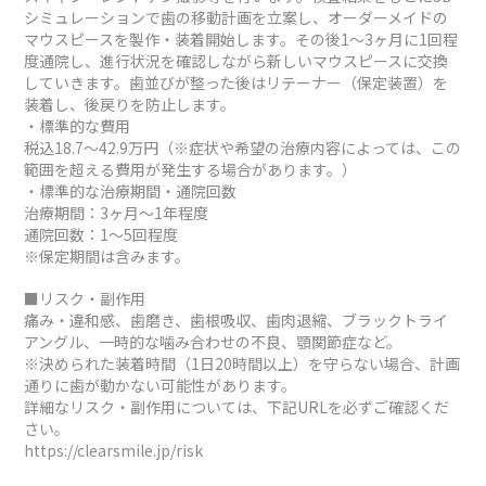
シミュレーションで歯の移動計画を立案し、オーダーメイドの
マウスピースを製作・装着開始します。その後1～3ヶ月に1回程
度通院し、進行状況を確認しながら新しいマウスピースに交換
していきます。歯並びが整った後はリテーナー（保定装置）を
装着し、後戻りを防止します。
・標準的な費用
税込18.7～42.9万円（※症状や希望の治療内容によっては、この
範囲を超える費用が発生する場合があります。）
・標準的な治療期間・通院回数
治療期間：3ヶ月～1年程度
通院回数：1～5回程度
※保定期間は含みます。
■リスク・副作用
痛み・違和感、歯磨き、歯根吸収、歯肉退縮、ブラックトライ
アングル、一時的な噛み合わせの不良、顎関節症など。
※決められた装着時間（1日20時間以上）を守らない場合、計画
通りに歯が動かない可能性があります。
詳細なリスク・副作用については、下記URLを必ずご確認くだ
さい。
https://clearsmile.jp/risk