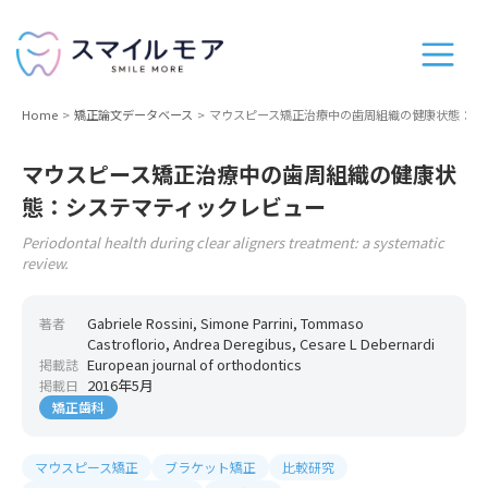
Home
矯正論文データベース
マウスピース矯正治療中の歯周組織の健康状態：シ
マウスピース矯正治療中の歯周組織の健康状
態：システマティックレビュー
Periodontal health during clear aligners treatment: a systematic
review.
Gabriele Rossini, Simone Parrini, Tommaso
著者
Castroflorio, Andrea Deregibus, Cesare L Debernardi
European journal of orthodontics
掲載誌
2016年5月
掲載日
矯正歯科
マウスピース矯正
ブラケット矯正
比較研究