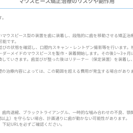
マウスピース矯正治療のリスクや副作用
す。
いマウスピース型の装置を歯に装着し、段階的に歯を移動させる矯正治
可能です。
並びの状態を確認し、口腔内スキャン・レントゲン撮影等を行います。検
ーダーメイドのマウスピースを製作・装着開始します。その後1～3ヶ月
換していきます。歯並びが整った後はリテーナー（保定装置）を装着し
状や希望の治療内容によっては、この範囲を超える費用が発生する場合があり
、歯肉退縮、ブラックトライアングル、一時的な噛み合わせの不良、顎
時間以上）を守らない場合、計画通りに歯が動かない可能性があります。
、下記URLを必ずご確認ください。