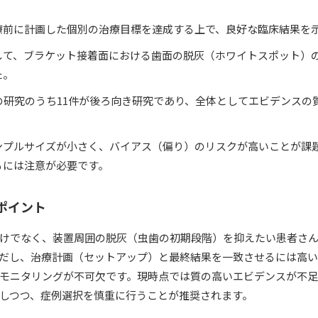
療前に計画した個別の治療目標を達成する上で、良好な臨床結果を
して、ブラケット接着面における歯面の脱灰（ホワイトスポット）
た。
の研究のうち11件が後ろ向き研究であり、全体としてエビデンスの
ンプルサイズが小さく、バイアス（偏り）のリスクが高いことが課
るには注意が必要です。
るポイント
けでなく、装置周囲の脱灰（虫歯の初期段階）を抑えたい患者さん
だし、治療計画（セットアップ）と最終結果を一致させるには高
モニタリングが不可欠です。現時点では質の高いエビデンスが不
しつつ、症例選択を慎重に行うことが推奨されます。