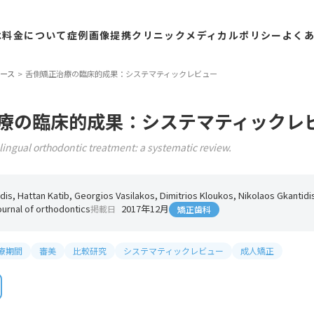
は
料金
について
症例
画像
提携
クリニック
メディカル
ポリシー
よく
ース
舌側矯正治療の臨床的成果：システマティックレビュー
療の臨床的成果：システマティックレ
lingual orthodontic treatment: a systematic review.
kidis, Hattan Katib, Georgios Vasilakos, Dimitrios Kloukos, Nikolaos Gkantidi
urnal of orthodontics
2017年12月
掲載日
矯正歯科
療期間
審美
比較研究
システマティックレビュー
成人矯正