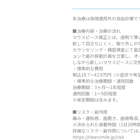
本治療は保険適用外の自由診療で
■治療内容・治療の流れ
マウスピース矯正とは、透明で薄
較して目立ちにくく、取り外しが
カウンセリング・精密検査にて歯
ョンで歯の移動計画を立案し、オ
しながら新しいマウスピースに交
・標準的な費用
税込18.7～42.9万円（※症
・標準的な治療期間・通院回数
治療期間：3ヶ月～1年程度
通院回数：1～5回程度
※保定期間は含みます。
■リスク・副作用
痛み・違和感、歯磨き、歯根吸収
※決められた装着時間（1日20
詳細なリスク・副作用については
https://clearsmile.jp/risk