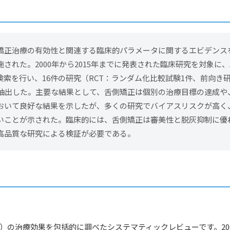
矯正治療の有効性と関連する臨床的パラメータに関するエビデンス
された。2000年から2015年までに発表された臨床研究を対象に
検索を行い、16件の研究（RCT：ランダム化比較試験1件、前向き
を抽出した。主要な結果として、舌側矯正は個別の治療目標の達成や
おいて良好な結果を示したが、多くの研究でバイアスリスクが高く
いことが示された。臨床的には、舌側矯正は審美性と脱灰抑制に優
高品質な研究による検証が必要である。
）の治療効果を包括的に調べたシステマティックレビューです。2000