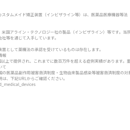
カスタムメイド矯正装置（インビザライン等）は、医薬品医療機器等法
、米国アライン・テクノロジー社の製品（インビザライン）等です。当
会社等を通じて入手しています。
装置として薬機法の承認を受けているものは存在します。
情報
ヶ国以上で提供され、これまでに数百万件を超える症例実績があります。
いて
国の医薬品副作用被害救済制度・生物由来製品感染等被害救済制度の対
明は、下記URLからご確認ください。
ed_medical_devices