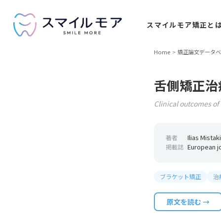
スマイルモア
矯正と
Home
矯正論文データベ
舌側矯正治
Clinical outcomes of 
Ilias Mista
著者
European jo
掲載誌
ブラケット矯正
治
原文を読む →