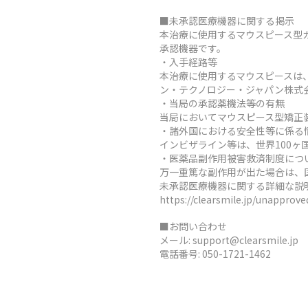
■未承認医療機器に関する掲示
本治療に使用するマウスピース型
承認機器です。
・入手経路等
本治療に使用するマウスピースは
ン・テクノロジー・ジャパン株式
・当局の承認薬機法等の有無
当局においてマウスピース型矯正
・諸外国における安全性等に係る
インビザライン等は、世界100
・医薬品副作用被害救済制度につ
万一重篤な副作用が出た場合は、
未承認医療機器に関する詳細な説
https://clearsmile.jp/unapprov
■お問い合わせ
メール:
support@clearsmile.jp
電話番号:
050-1721-1462