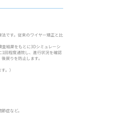
療法です。従来のワイヤー矯正と比
査結果をもとに3Dシミュレーシ
に1回程度通院し、進行状況を確認
、後戻りを防止します。
ます。）
関節症など。