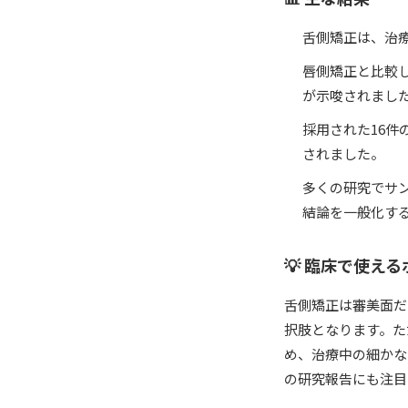
舌側矯正は、治
唇側矯正と比較
が示唆されまし
採用された16件
されました。
多くの研究でサ
結論を一般化す
💡 臨床で使え
舌側矯正は審美面だ
択肢となります。た
め、治療中の細かな
の研究報告にも注目