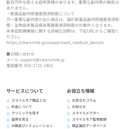
数百万件を超える症例実績があります。重篤な副作用の報告は
ありません。
・医薬品副作用被害救済制度について
万一重篤な副作用が出た場合は、国の医薬品副作用被害救済制
度・生物由来製品感染等被害救済制度の対象外となります。
未承認医療機器に関する詳細な説明は、下記URLからご確認く
ださい。
https://clearsmile.jp/unapproved_medical_devices
■お問い合わせ
メール:
support@clearsmile.jp
電話番号:
050-1721-1462
サービスについて
お役立ち情報
スマイルモア矯正とは
お役立ちコラム
料金について
お知らせ
クリニックを探す
スマイルドクター
症例を見る
スマイルモア監修医師
AI歯並びシミュレーション
矯正論文データベース