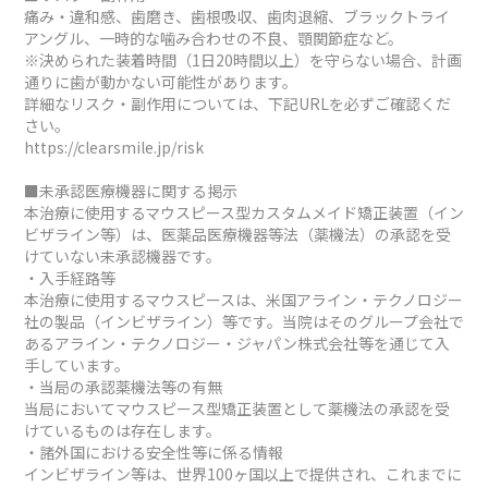
痛み・違和感、歯磨き、歯根吸収、歯肉退縮、ブラックトライ
アングル、一時的な噛み合わせの不良、顎関節症など。
※決められた装着時間（1日20時間以上）を守らない場合、計画
通りに歯が動かない可能性があります。
詳細なリスク・副作用については、下記URLを必ずご確認くだ
さい。
https://clearsmile.jp/risk
■未承認医療機器に関する掲示
本治療に使用するマウスピース型カスタムメイド矯正装置（イン
ビザライン等）は、医薬品医療機器等法（薬機法）の承認を受
けていない未承認機器です。
・入手経路等
本治療に使用するマウスピースは、米国アライン・テクノロジー
社の製品（インビザライン）等です。当院はそのグループ会社で
あるアライン・テクノロジー・ジャパン株式会社等を通じて入
手しています。
・当局の承認薬機法等の有無
当局においてマウスピース型矯正装置として薬機法の承認を受
けているものは存在します。
・諸外国における安全性等に係る情報
インビザライン等は、世界100ヶ国以上で提供され、これまでに