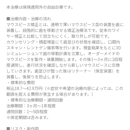
本治療は保険適用外の自由診療です。
■治療内容・治療の流れ
マウスピース矯正とは、透明で薄いマウスピース型の装置を歯に
装着し、段階的に歯を移動させる矯正治療法です。従来のワイ
ヤー矯正と比較して目立ちにくく、取り外しが可能です。
カウンセリング・精密検査にて歯並びの状態を確認し、口腔内
スキャン・レントゲン撮影等を行います。検査結果をもとに3D
シミュレーションで歯の移動計画を立案し、オーダーメイドの
マウスピースを製作・装着開始します。その後1～3ヶ月に1回程
度通院し、進行状況を確認しながら新しいマウスピースに交換
していきます。歯並びが整った後はリテーナー（保定装置）を
装着し、後戻りを防止します。
・標準的な費用
税込18.7～42.9万円（※症状や希望の治療内容によっては、この
範囲を超える費用が発生する場合があります。）
・標準的な治療期間・通院回数
治療期間：3ヶ月～1年程度
通院回数：1～5回程度
※保定期間は含みます。
■リスク・副作用