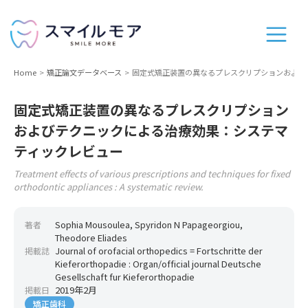
Home
矯正論文データベース
固定式矯正装置の異なるプレスクリプションおよび
固定式矯正装置の異なるプレスクリプション
およびテクニックによる治療効果：システマ
ティックレビュー
Treatment effects of various prescriptions and techniques for fixed
orthodontic appliances : A systematic review.
Sophia Mousoulea, Spyridon N Papageorgiou,
著者
Theodore Eliades
Journal of orofacial orthopedics = Fortschritte der
掲載誌
Kieferorthopadie : Organ/official journal Deutsche
Gesellschaft fur Kieferorthopadie
2019年2月
掲載日
矯正歯科