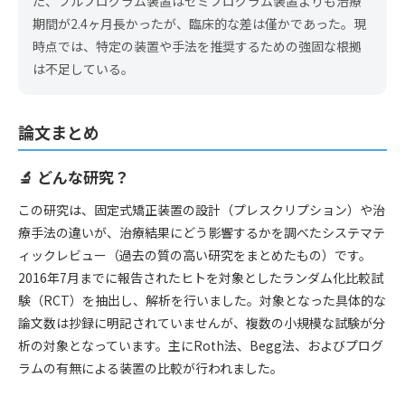
た、フルプログラム装置はセミプログラム装置よりも治療
期間が2.4ヶ月長かったが、臨床的な差は僅かであった。現
時点では、特定の装置や手法を推奨するための強固な根拠
は不足している。
論文まとめ
🔬 どんな研究？
この研究は、固定式矯正装置の設計（プレスクリプション）や治
療手法の違いが、治療結果にどう影響するかを調べたシステマテ
ィックレビュー（過去の質の高い研究をまとめたもの）です。
2016年7月までに報告されたヒトを対象としたランダム化比較試
験（RCT）を抽出し、解析を行いました。対象となった具体的な
論文数は抄録に明記されていませんが、複数の小規模な試験が分
析の対象となっています。主にRoth法、Begg法、およびプログ
ラムの有無による装置の比較が行われました。