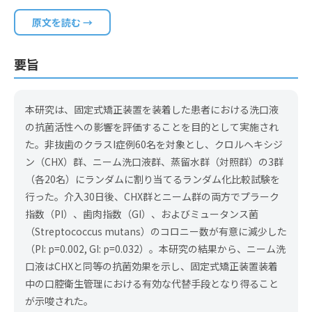
原文を読む →
要旨
本研究は、固定式矯正装置を装着した患者における洗口液
の抗菌活性への影響を評価することを目的として実施され
た。非抜歯のクラスI症例60名を対象とし、クロルヘキシジ
ン（CHX）群、ニーム洗口液群、蒸留水群（対照群）の3群
（各20名）にランダムに割り当てるランダム化比較試験を
行った。介入30日後、CHX群とニーム群の両方でプラーク
指数（PI）、歯肉指数（GI）、およびミュータンス菌
（Streptococcus mutans）のコロニー数が有意に減少した
（PI: p=0.002, GI: p=0.032）。本研究の結果から、ニーム洗
口液はCHXと同等の抗菌効果を示し、固定式矯正装置装着
中の口腔衛生管理における有効な代替手段となり得ること
が示唆された。