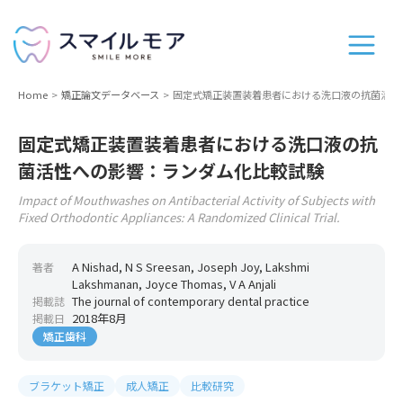
Home
矯正論文データベース
固定式矯正装置装着患者における洗口液の抗菌活性
固定式矯正装置装着患者における洗口液の抗
菌活性への影響：ランダム化比較試験
Impact of Mouthwashes on Antibacterial Activity of Subjects with
Fixed Orthodontic Appliances: A Randomized Clinical Trial.
A Nishad, N S Sreesan, Joseph Joy, Lakshmi
著者
Lakshmanan, Joyce Thomas, V A Anjali
The journal of contemporary dental practice
掲載誌
2018年8月
掲載日
矯正歯科
ブラケット矯正
成人矯正
比較研究