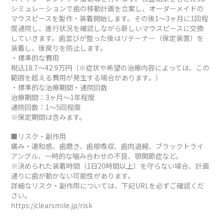
シミュレーションで歯の移動計画を立案し、オーダーメイドの
マウスピースを製作・装着開始します。その後1～3ヶ月に1回程
度通院し、進行状況を確認しながら新しいマウスピースに交換
していきます。歯並びが整った後はリテーナー（保定装置）を
装着し、後戻りを防止します。
・標準的な費用
税込18.7～42.9万円（※症状や希望の治療内容によっては、この
範囲を超える費用が発生する場合があります。）
・標準的な治療期間・通院回数
治療期間：3ヶ月～1年程度
通院回数：1～5回程度
※保定期間は含みます。
■リスク・副作用
痛み・違和感、歯磨き、歯根吸収、歯肉退縮、ブラックトライ
アングル、一時的な噛み合わせの不良、顎関節症など。
※決められた装着時間（1日20時間以上）を守らない場合、計画
通りに歯が動かない可能性があります。
詳細なリスク・副作用については、下記URLを必ずご確認くだ
さい。
https://clearsmile.jp/risk