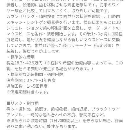
装着し、段階的に歯を移動させる矯正治療法です。従来のワイ
ヤー矯正と比較して目立ちにくく、取り外しが可能です。
カウンセリング・精密検査にて歯並びの状態を確認し、口腔内
スキャン・レントゲン撮影等を行います。検査結果をもとに3D
シミュレーションで歯の移動計画を立案し、オーダーメイドの
マウスピースを製作・装着開始します。その後1～3ヶ月に1回程
度通院し、進行状況を確認しながら新しいマウスピースに交換
していきます。歯並びが整った後はリテーナー（保定装置）を
装着し、後戻りを防止します。
・標準的な費用
税込18.7～42.9万円（※症状や希望の治療内容によっては、この
範囲を超える費用が発生する場合があります。）
・標準的な治療期間・通院回数
治療期間：3ヶ月～1年程度
通院回数：1～5回程度
※保定期間は含みます。
■リスク・副作用
痛み・違和感、歯磨き、歯根吸収、歯肉退縮、ブラックトライ
アングル、一時的な噛み合わせの不良、顎関節症など。
※決められた装着時間（1日20時間以上）を守らない場合、計画
通りに歯が動かない可能性があります。