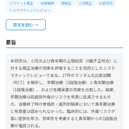
ブラケット矯正
治療期間
顎矯正
小児矯正
比較研究
システマティックレビュー
原文を読む →
要旨
本研究は、小児および青年期の上顎前突（II級不正咬合）に
対する矯正治療の効果を評価することを目的としたシステ
マティックレビューである。27件のランダム化比較試験
（RCT）を解析し、早期治療（2段階治療）と青年期治療
（1段階治療）、および各種装置の効果を比較した。結果、
早期治療は前歯部外傷のリスクを有意に低減させるもの
の、治療終了時の骨格的・歯列的結果において青年期治療
と有意差は認められなかった。臨床的には、外傷リスクが
高い症例を除き、効率性を考慮すると青年期からの1段階治
療が推奨される。