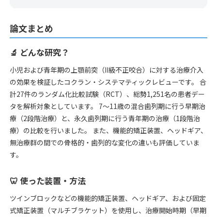
論文まとめ
🔬 どんな研究？
小児および青年期の上顎前突（II級不正咬合）に対する治療介入
の効果を検証したコクラン・システマティックレビューです。 合
計27件のランダム化比較試験（RCT）、総勢1,251名の患者デー
タを解析対象としています。 7〜11歳の混合歯列期に行う早期治
療（2段階治療）と、永久歯列期に行う青年期の治療（1段階治
療）の比較を行いました。 また、機能的矯正装置、ヘッドギア、
無治療群の間での骨格的・歯列的な変化の違いも評価していま
す。
🦷 使った装置・方法
ツインブロックなどの機能的矯正装置、ヘッドギア、および固定
式矯正装置（マルチブラケット）を使用し、治療開始時期（早期