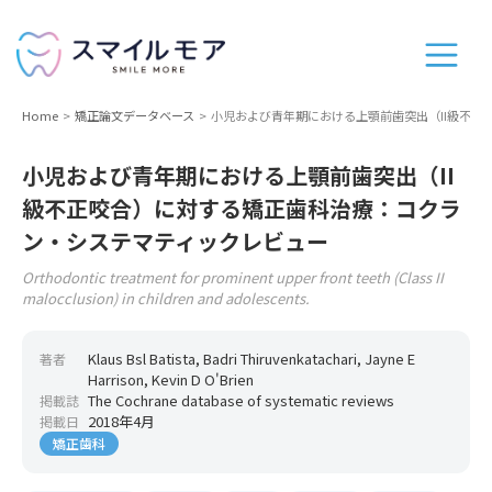
Home
矯正論文データベース
小児および青年期における上顎前歯突出（II級不
小児および青年期における上顎前歯突出（II
級不正咬合）に対する矯正歯科治療：コクラ
ン・システマティックレビュー
Orthodontic treatment for prominent upper front teeth (Class II
malocclusion) in children and adolescents.
Klaus Bsl Batista, Badri Thiruvenkatachari, Jayne E
著者
Harrison, Kevin D O'Brien
The Cochrane database of systematic reviews
掲載誌
2018年4月
掲載日
矯正歯科