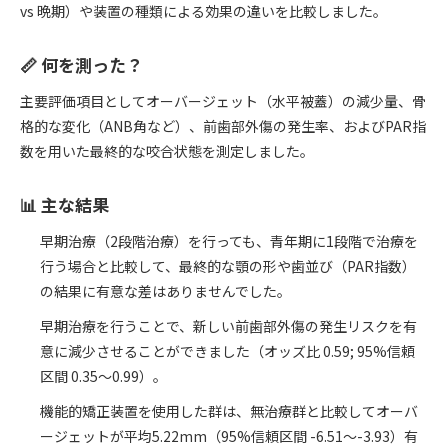
vs 晩期）や装置の種類による効果の違いを比較しました。
📏 何を測った？
主要評価項目としてオーバージェット（水平被蓋）の減少量、骨
格的な変化（ANB角など）、前歯部外傷の発生率、およびPAR指
数を用いた最終的な咬合状態を測定しました。
📊 主な結果
早期治療（2段階治療）を行っても、青年期に1段階で治療を
行う場合と比較して、最終的な顎の形や歯並び（PAR指数）
の結果に有意な差はありませんでした。
早期治療を行うことで、新しい前歯部外傷の発生リスクを有
意に減少させることができました（オッズ比 0.59; 95%信頼
区間 0.35〜0.99）。
機能的矯正装置を使用した群は、無治療群と比較してオーバ
ージェットが平均5.22mm（95%信頼区間 -6.51〜-3.93）有