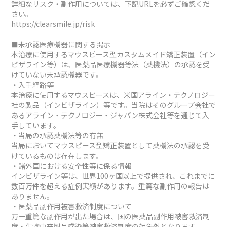
詳細なリスク・副作用については、下記URLを必ずご確認くだ
さい。
https://clearsmile.jp/risk
■未承認医療機器に関する掲示
本治療に使用するマウスピース型カスタムメイド矯正装置（イン
ビザライン等）は、医薬品医療機器等法（薬機法）の承認を受
けていない未承認機器です。
・入手経路等
本治療に使用するマウスピースは、米国アライン・テクノロジー
社の製品（インビザライン）等です。当院はそのグループ会社で
あるアライン・テクノロジー・ジャパン株式会社等を通じて入
手しています。
・当局の承認薬機法等の有無
当局においてマウスピース型矯正装置として薬機法の承認を受
けているものは存在します。
・諸外国における安全性等に係る情報
インビザライン等は、世界100ヶ国以上で提供され、これまでに
数百万件を超える症例実績があります。重篤な副作用の報告は
ありません。
・医薬品副作用被害救済制度について
万一重篤な副作用が出た場合は、国の医薬品副作用被害救済制
度・生物由来製品感染等被害救済制度の対象外となります。