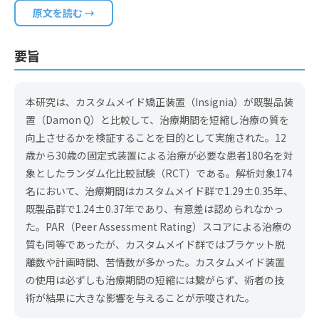
原文を読む →
要旨
本研究は、カスタムメイド矯正装置（Insignia）が既製品装
置（Damon Q）と比較して、治療期間を短縮し治療の質を
向上させるかを検証することを目的として実施された。12
歳から30歳の固定式装置による治療が必要な患者180名を対
象としたランダム化比較試験（RCT）である。解析対象174
名において、治療期間はカスタムメイド群で1.29±0.35年、
既製品群で1.24±0.37年であり、有意差は認められなかっ
た。PAR（Peer Assessment Rating）スコアによる治療の
質も同等であったが、カスタムメイド群ではブラケット脱
離数や計画時間、苦情数が多かった。カスタムメイド装置
の使用は必ずしも治療期間の短縮には繋がらず、術者の技
術が結果に大きな影響を与えることが示唆された。