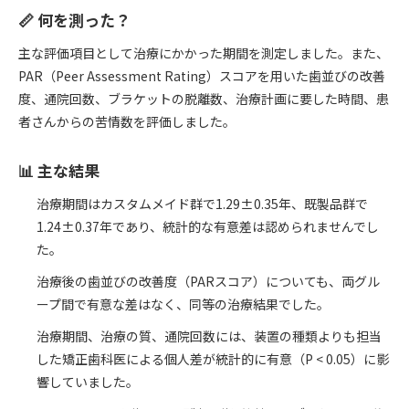
📏 何を測った？
主な評価項目として治療にかかった期間を測定しました。また、
PAR（Peer Assessment Rating）スコアを用いた歯並びの改善
度、通院回数、ブラケットの脱離数、治療計画に要した時間、患
者さんからの苦情数を評価しました。
📊 主な結果
治療期間はカスタムメイド群で1.29±0.35年、既製品群で
1.24±0.37年であり、統計的な有意差は認められませんでし
た。
治療後の歯並びの改善度（PARスコア）についても、両グル
ープ間で有意な差はなく、同等の治療結果でした。
治療期間、治療の質、通院回数には、装置の種類よりも担当
した矯正歯科医による個人差が統計的に有意（P < 0.05）に影
響していました。