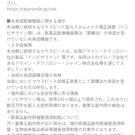
さい。
https://clearsmile.jp/risk
■未承認医療機器に関する掲示
本治療に使用するマウスピース型カスタムメイド矯正装置（イン
ビザライン等）は、医薬品医療機器等法（薬機法）の承認を受
けていない未承認機器です。
・入手経路等
本治療に使用するマウスピースは、米国アライン・テクノロジー
社の製品（インビザライン）等です。当院はそのグループ会社で
あるアライン・テクノロジー・ジャパン株式会社等を通じて入
手しています。
・当局の承認薬機法等の有無
当局においてマウスピース型矯正装置として薬機法の承認を受
けているものは存在します。
・諸外国における安全性等に係る情報
インビザライン等は、世界100ヶ国以上で提供され、これまでに
数百万件を超える症例実績があります。重篤な副作用の報告は
ありません。
・医薬品副作用被害救済制度について
万一重篤な副作用が出た場合は、国の医薬品副作用被害救済制
度・生物由来製品感染等被害救済制度の対象外となります。