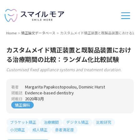
Home
矯正論文データベース
カスタムメイド矯正装置と既製品装置における治療
カスタムメイド矯正装置と既製品装置におけ
る治療期間の比較：ランダム化比較試験
Customised fixed appliance systems and treatment duration.
Margarita Papakostopoulou, Dominic Hurst
著者
Evidence-based dentistry
掲載誌
2020年3月
掲載日
矯正歯科
ブラケット矯正
治療期間
デジタル矯正
比較研究
小児矯正
成人矯正
患者満足度