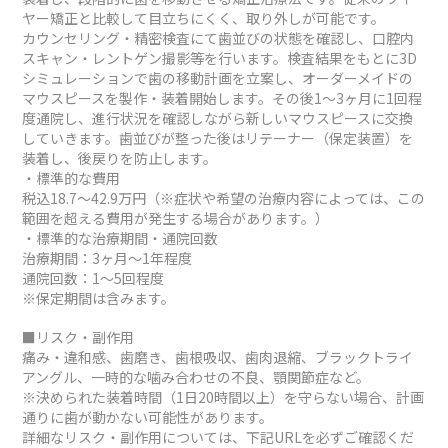
ヤー矯正と比較して目立ちにくく、取り外しが可能です。
カウンセリング・精密検査にて歯並びの状態を確認し、口腔内
スキャン・レントゲン撮影等を行います。検査結果をもとに3D
シミュレーションで歯の移動計画を立案し、オーダーメイドの
マウスピースを製作・装着開始します。その後1～3ヶ月に1回程
度通院し、進行状況を確認しながら新しいマウスピースに交換
していきます。歯並びが整った後はリテーナー（保定装置）を
装着し、後戻りを防止します。
・標準的な費用
税込18.7～42.9万円（※症状や希望の治療内容によっては、この
範囲を超える費用が発生する場合があります。）
・標準的な治療期間・通院回数
治療期間：3ヶ月～1年程度
通院回数：1～5回程度
※保定期間は含みます。
■リスク・副作用
痛み・違和感、歯磨き、歯根吸収、歯肉退縮、ブラックトライ
アングル、一時的な噛み合わせの不良、顎関節症など。
※決められた装着時間（1日20時間以上）を守らない場合、計画
通りに歯が動かない可能性があります。
詳細なリスク・副作用については、下記URLを必ずご確認くだ