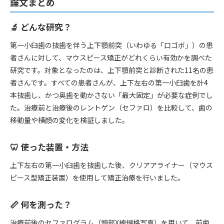
論文まとめ
🔬 どんな研究？
第一小臼歯の抜歯を伴う上下顎前突（いわゆる「口ゴボ」）の患
者さんに対して、マウスピース矯正がどれくらい有効かを調べた
研究です。対象となったのは、上下顎前突と診断された11名の患
者さんです。すべての患者さんが、上下左右の第一小臼歯を計4
本抜歯し、かつ奥歯を動かさない「最大固定」が必要な症例でし
た。治療前と治療後のレントゲン（セファロ）を比較して、歯の
移動量や横顔の変化を検証しました。
🦷 使った装置・方法
上下左右の第一小臼歯を抜歯した後、クリアアライナー（マウス
ピース型矯正装置）を使用して矯正治療を行いました。
📏 何を測った？
治療前後のセファログラム（頭部X線規格写真）を用いて、前歯