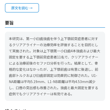
原文を読む →
要旨
本研究は、第一小臼歯抜歯を伴う上下顎前突症患者に対す
るクリアアライナーの治療効率を評価することを目的とし
て実施された。対象は上下顎第一小臼歯4本抜歯および最大
固定を要する上下顎前突症患者11名で、クリアアライナー
による治療前後のセファロ分析を行った。結果として、骨
格的な変化はなかったが、上下顎前歯は有意に後退し、前
歯部トルクおよび臼歯部固定は効果的に制御された。U1-
NA距離は平均5.19mm、L1-NB距離は平均4.53mm減少
し、口唇の突出感も改善された。抜歯と最大固定を要する
症例でもクリアアライナーは有効である。