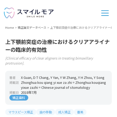
Home
矯正論文データベース
上下顎前突症の治療におけるクリアアライナーの臨
上下顎前突症の治療におけるクリアアライナ
ーの臨床的有効性
[Clinical efficacy of clear aligners in treating bimaxillary
protrusion].
X Guan, D T Chang, Y Yan, Y W Zhang, Y H Zhou, Y Song
著者
Zhonghua kou qiang yi xue za zhi = Zhonghua kouqiang
掲載誌
yixue zazhi = Chinese journal of stomatology
2018年7月
掲載日
矯正歯科
マウスピース矯正
歯の移動
成人矯正
審美