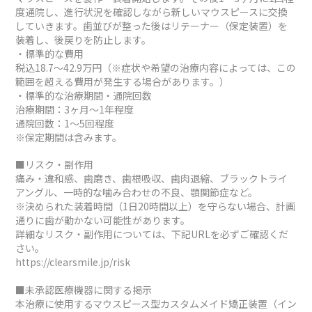
度通院し、進行状況を確認しながら新しいマウスピースに交換
していきます。歯並びが整った後はリテーナー（保定装置）を
装着し、後戻りを防止します。
・標準的な費用
税込18.7～42.9万円（※症状や希望の治療内容によっては、この
範囲を超える費用が発生する場合があります。）
・標準的な治療期間・通院回数
治療期間：3ヶ月～1年程度
通院回数：1～5回程度
※保定期間は含みます。
■リスク・副作用
痛み・違和感、歯磨き、歯根吸収、歯肉退縮、ブラックトライ
アングル、一時的な噛み合わせの不良、顎関節症など。
※決められた装着時間（1日20時間以上）を守らない場合、計画
通りに歯が動かない可能性があります。
詳細なリスク・副作用については、下記URLを必ずご確認くだ
さい。
https://clearsmile.jp/risk
■未承認医療機器に関する掲示
本治療に使用するマウスピース型カスタムメイド矯正装置（イン