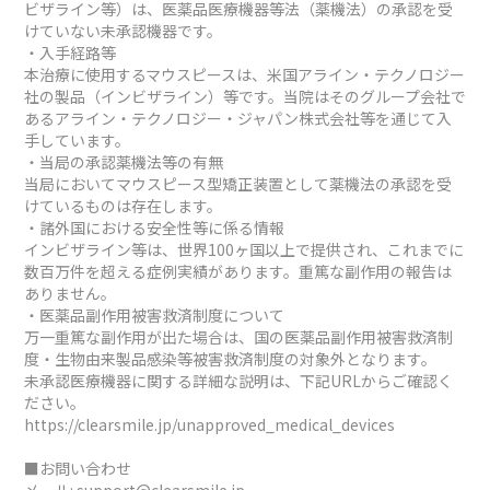
ビザライン等）は、医薬品医療機器等法（薬機法）の承認を受
けていない未承認機器です。
・入手経路等
本治療に使用するマウスピースは、米国アライン・テクノロジー
社の製品（インビザライン）等です。当院はそのグループ会社で
あるアライン・テクノロジー・ジャパン株式会社等を通じて入
手しています。
・当局の承認薬機法等の有無
当局においてマウスピース型矯正装置として薬機法の承認を受
けているものは存在します。
・諸外国における安全性等に係る情報
インビザライン等は、世界100ヶ国以上で提供され、これまでに
数百万件を超える症例実績があります。重篤な副作用の報告は
ありません。
・医薬品副作用被害救済制度について
万一重篤な副作用が出た場合は、国の医薬品副作用被害救済制
度・生物由来製品感染等被害救済制度の対象外となります。
未承認医療機器に関する詳細な説明は、下記URLからご確認く
ださい。
https://clearsmile.jp/unapproved_medical_devices
■お問い合わせ
メール:
support@clearsmile.jp