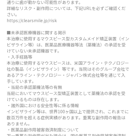
通りに歯が動かない可能性があります。
詳細なリスク・副作用については、下記URLを必ずご確認くだ
さい。
https://clearsmile.jp/risk
■未承認医療機器に関する掲示
本治療に使用するマウスピース型カスタムメイド矯正装置（イン
ビザライン等）は、医薬品医療機器等法（薬機法）の承認を受
けていない未承認機器です。
・入手経路等
本治療に使用するマウスピースは、米国アライン・テクノロジー
社の製品（インビザライン）等です。当院はそのグループ会社で
あるアライン・テクノロジー・ジャパン株式会社等を通じて入
手しています。
・当局の承認薬機法等の有無
当局においてマウスピース型矯正装置として薬機法の承認を受
けているものは存在します。
・諸外国における安全性等に係る情報
インビザライン等は、世界100ヶ国以上で提供され、これまでに
数百万件を超える症例実績があります。重篤な副作用の報告は
ありません。
・医薬品副作用被害救済制度について
万一重篤な副作用が出た場合は、国の医薬品副作用被害救済制