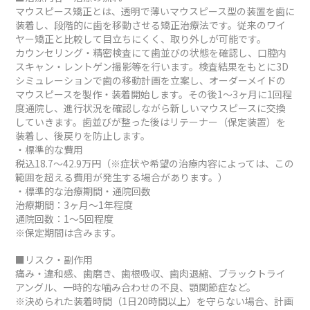
マウスピース矯正とは、透明で薄いマウスピース型の装置を歯に
装着し、段階的に歯を移動させる矯正治療法です。従来のワイ
ヤー矯正と比較して目立ちにくく、取り外しが可能です。
カウンセリング・精密検査にて歯並びの状態を確認し、口腔内
スキャン・レントゲン撮影等を行います。検査結果をもとに3D
シミュレーションで歯の移動計画を立案し、オーダーメイドの
マウスピースを製作・装着開始します。その後1～3ヶ月に1回程
度通院し、進行状況を確認しながら新しいマウスピースに交換
していきます。歯並びが整った後はリテーナー（保定装置）を
装着し、後戻りを防止します。
・標準的な費用
税込18.7～42.9万円（※症状や希望の治療内容によっては、この
範囲を超える費用が発生する場合があります。）
・標準的な治療期間・通院回数
治療期間：3ヶ月～1年程度
通院回数：1～5回程度
※保定期間は含みます。
■リスク・副作用
痛み・違和感、歯磨き、歯根吸収、歯肉退縮、ブラックトライ
アングル、一時的な噛み合わせの不良、顎関節症など。
※決められた装着時間（1日20時間以上）を守らない場合、計画