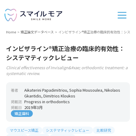
Home
矯正論文データベース
インビザライン®矯正治療の臨床的有効性：システ
インビザライン®矯正治療の臨床的有効性：
システマティックレビュー
Clinical effectiveness of Invisalign&#xae; orthodontic treatment: a
systematic review.
Aikaterini Papadimitriou, Sophia Mousoulea, Nikolaos
著者
Gkantidis, Dimitrios Kloukos
Progress in orthodontics
掲載誌
2019年3月
掲載日
矯正歯科
マウスピース矯正
システマティックレビュー
比較研究