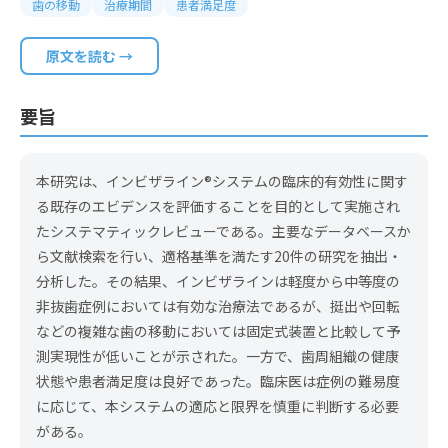
歯の移動
治療期間
患者満足度
原文を読む →
要旨
本研究は、インビザライン®システムの臨床的有効性に関す
る既存のエビデンスを評価することを目的として実施され
たシステマティックレビューである。主要なデータベースか
ら文献検索を行い、適格基準を満たす20件の研究を抽出・
分析した。その結果、インビザラインは軽度から中等度の
非抜歯症例においては有効な治療法であるが、挺出や回転
などの複雑な歯の移動においては固定式装置と比較して予
測実現性が低いことが示された。一方で、歯周組織の健康
状態や患者満足度は良好であった。臨床医は症例の難易度
に応じて、本システムの適応と限界を慎重に判断する必要
がある。