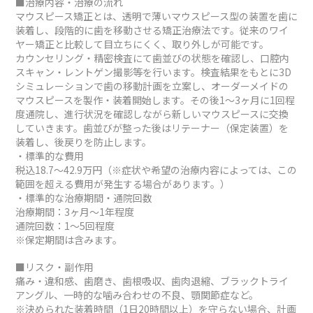
■治療内容・治療の流れ
マウスピース矯正とは、透明で薄いマウスピース型の装置を歯に
装着し、段階的に歯を移動させる矯正治療法です。従来のワイ
ヤー矯正と比較して目立ちにくく、取り外しが可能です。
カウンセリング・精密検査にて歯並びの状態を確認し、口腔内
スキャン・レントゲン撮影等を行います。検査結果をもとに3D
シミュレーションで歯の移動計画を立案し、オーダーメイドの
マウスピースを製作・装着開始します。その後1～3ヶ月に1回程
度通院し、進行状況を確認しながら新しいマウスピースに交換
していきます。歯並びが整った後はリテーナー（保定装置）を
装着し、後戻りを防止します。
・標準的な費用
税込18.7～42.9万円（※症状や希望の治療内容によっては、この
範囲を超える費用が発生する場合があります。）
・標準的な治療期間・通院回数
治療期間：3ヶ月～1年程度
通院回数：1～5回程度
※保定期間は含みます。
■リスク・副作用
痛み・違和感、歯磨き、歯根吸収、歯肉退縮、ブラックトライ
アングル、一時的な噛み合わせの不良、顎関節症など。
※決められた装着時間（1日20時間以上）を守らない場合、計画