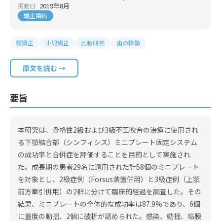
2019年8月
掲載日
矯正歯科
顎矯正
小児矯正
比較研究
歯の移動
原文を読む →
要旨
本研究は、骨格性2級および3級不正咬合の治療に使用され
る下顎結合部（シンフィシス）ミニプレート固定システム
の成功率と合併症を評価することを目的として実施され
た。成長期の患者29名に適用された計58個のミニプレート
を対象とし、2級症例（Forsus装置併用）と3級症例（上顎
前方牽引併用）の2群に分けて臨床的経過を調査した。その
結果、ミニプレートの全体的な成功率は87.9%であり、6個
に重度の動揺、2個に破折が認められた。感染、動揺、粘膜