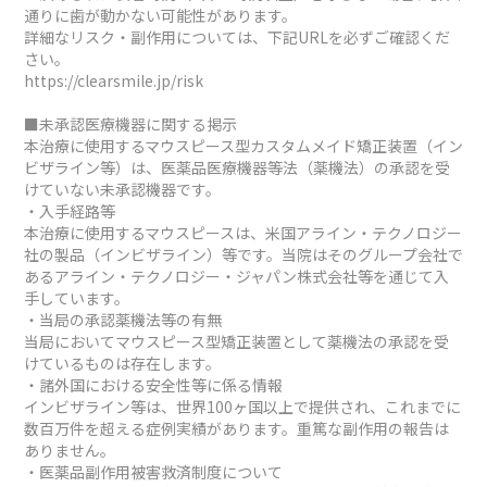
通りに歯が動かない可能性があります。
詳細なリスク・副作用については、下記URLを必ずご確認くだ
さい。
https://clearsmile.jp/risk
■未承認医療機器に関する掲示
本治療に使用するマウスピース型カスタムメイド矯正装置（イン
ビザライン等）は、医薬品医療機器等法（薬機法）の承認を受
けていない未承認機器です。
・入手経路等
本治療に使用するマウスピースは、米国アライン・テクノロジー
社の製品（インビザライン）等です。当院はそのグループ会社で
あるアライン・テクノロジー・ジャパン株式会社等を通じて入
手しています。
・当局の承認薬機法等の有無
当局においてマウスピース型矯正装置として薬機法の承認を受
けているものは存在します。
・諸外国における安全性等に係る情報
インビザライン等は、世界100ヶ国以上で提供され、これまでに
数百万件を超える症例実績があります。重篤な副作用の報告は
ありません。
・医薬品副作用被害救済制度について