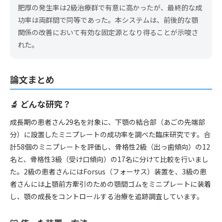
肥厚の発生率は2級治療群で有意に高かったが、最終的な成
功率は両群間で同等であった。本システムは、前後的な顎
関係の改善において有効な固定源となり得ることが示唆さ
れた。
論文まとめ
🔬 どんな研究？
成長期の患者さん29名を対象に、下顎の結合部（あごの先端部
分）に設置したミニプレートの成功率を調べた臨床研究です。合
計58個のミニプレートを評価し、骨格性2級（出っ歯傾向）の12
名と、骨格性3級（受け口傾向）の17名に分けて比較を行いまし
た。2級の患者さんにはForsus（フォーサス）装置を、3級の患
者さんには上顎前方牽引のための顎間ゴムをミニプレートに装着
し、顎の成長をコントロールする治療を追跡調査しています。