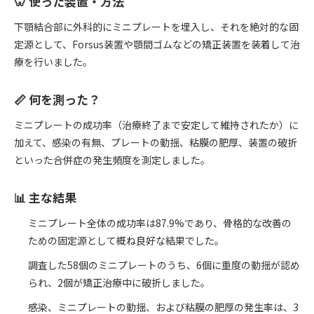
🦷 使った装置・方法
下顎結合部に外科的にミニプレートを埋入し、それを絶対的な固
定源として、Forsus装置や顎間ゴムなどの矯正装置を装着して治
療を行いました。
📏 何を測った？
ミニプレートの成功率（治療終了まで安定して維持されたか）に
加えて、感染の有無、プレートの動揺、粘膜の肥厚、装置の破折
といった合併症の発生頻度を測定しました。
📊 主な結果
ミニプレート全体の成功率は87.9%であり、骨格的な改善の
ための固定源として概ね良好な結果でした。
調査した58個のミニプレートのうち、6個に重度の動揺が認め
られ、2個が矯正治療中に破折しました。
感染、ミニプレートの動揺、および粘膜の肥厚の発生率は、3