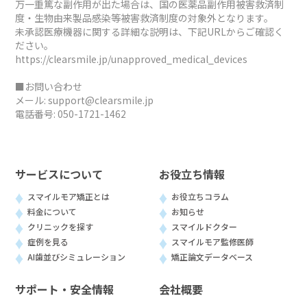
万一重篤な副作用が出た場合は、国の医薬品副作用被害救済制
度・生物由来製品感染等被害救済制度の対象外となります。
未承認医療機器に関する詳細な説明は、下記URLからご確認く
ださい。
https://clearsmile.jp/unapproved_medical_devices
■お問い合わせ
メール:
support@clearsmile.jp
電話番号:
050-1721-1462
サービスについて
お役立ち情報
スマイルモア矯正とは
お役立ちコラム
料金について
お知らせ
クリニックを探す
スマイルドクター
症例を見る
スマイルモア監修医師
AI歯並びシミュレーション
矯正論文データベース
サポート・安全情報
会社概要