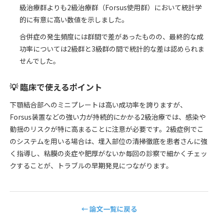
級治療群よりも2級治療群（Forsus使用群）において統計学
的に有意に高い数値を示しました。
合併症の発生頻度には群間で差があったものの、最終的な成
功率については2級群と3級群の間で統計的な差は認められま
せんでした。
💡 臨床で使えるポイント
下顎結合部へのミニプレートは高い成功率を誇りますが、
Forsus装置などの強い力が持続的にかかる2級治療では、感染や
動揺のリスクが特に高まることに注意が必要です。2級症例でこ
のシステムを用いる場合は、埋入部位の清掃徹底を患者さんに強
く指導し、粘膜の炎症や肥厚がないか毎回の診察で細かくチェッ
クすることが、トラブルの早期発見につながります。
← 論文一覧に戻る