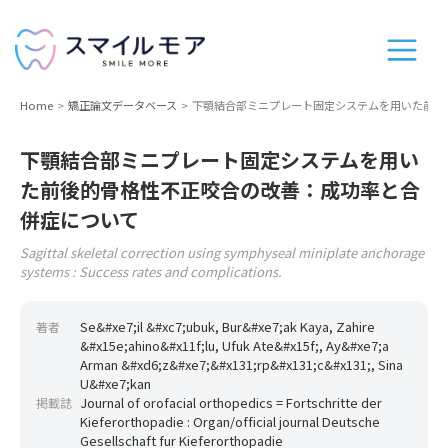
Home
矯正論文データベース
下顎結合部ミニプレート固定システムを用いた前後
下顎結合部ミニプレート固定システムを用い
た前後的骨格性不正咬合の改善：成功率と合
併症について
Sagittal skeletal correction using symphyseal miniplate anchorage
systems : Success rates and complications.
Se&#xe7;il &#xc7;ubuk, Bur&#xe7;ak Kaya, Zahire
著者
&#x15e;ahino&#x11f;lu, Ufuk Ate&#x15f;, Ay&#xe7;a
Arman &#xd6;z&#xe7;&#x131;rp&#x131;c&#x131;, Sina
U&#xe7;kan
Journal of orofacial orthopedics = Fortschritte der
掲載誌
Kieferorthopadie : Organ/official journal Deutsche
Gesellschaft fur Kieferorthopadie