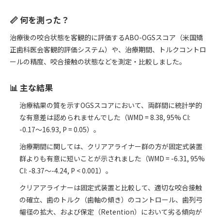
📏 何を測った？
治療後の咬合状態を客観的に評価するABO-OGSスコア（米国矯
正歯科医会客観的評価システム）や、治療期間、トルクコントロ
ールの精度、咬合接触の状態などを測定・比較しました。
📊 主な結果
治療結果の質を示すOGSスコアにおいて、両群間に統計学的
な有意差は認められませんでした（WMD = 8.38, 95% CI:
-0.17〜16.93, P = 0.05）。
治療期間に関しては、クリアアライナー群の方が固定式装置
群よりも有意に短いことが示されました（WMD = -6.31, 95%
CI: -8.37〜-4.24, P < 0.001）。
クリアアライナーは固定式装置と比較して、適切な咬合接触
の確立、歯のトルク（歯軸の傾き）のコントロール、歯列弓
幅径の拡大、および保定（Retention）において劣る傾向が