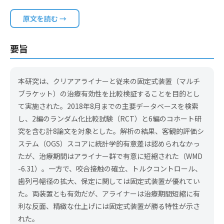
原文を読む →
要旨
本研究は、クリアアライナーと従来の固定式装置（マルチ
ブラケット）の治療有効性を比較検証することを目的とし
て実施された。2018年8月までの主要データベースを検索
し、2編のランダム化比較試験（RCT）と6編のコホート研
究を含む計8論文を対象とした。解析の結果、客観的評価シ
ステム（OGS）スコアに統計学的有意差は認められなかっ
たが、治療期間はアライナー群で有意に短縮された（WMD
-6.31）。一方で、咬合接触の確立、トルクコントロール、
歯列弓幅径の拡大、保定に関しては固定式装置が優れてい
た。両装置とも有効だが、アライナーは治療期間短縮に有
利な反面、精緻な仕上げには固定式装置が勝る特性が示さ
れた。