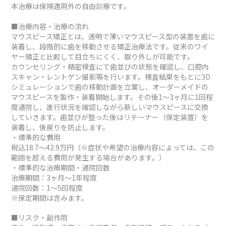
本治療は保険適用外の自由診療です。
■治療内容・治療の流れ
マウスピース矯正とは、透明で薄いマウスピース型の装置を歯に
装着し、段階的に歯を移動させる矯正治療法です。従来のワイ
ヤー矯正と比較して目立ちにくく、取り外しが可能です。
カウンセリング・精密検査にて歯並びの状態を確認し、口腔内
スキャン・レントゲン撮影等を行います。検査結果をもとに3D
シミュレーションで歯の移動計画を立案し、オーダーメイドの
マウスピースを製作・装着開始します。その後1～3ヶ月に1回程
度通院し、進行状況を確認しながら新しいマウスピースに交換
していきます。歯並びが整った後はリテーナー（保定装置）を
装着し、後戻りを防止します。
・標準的な費用
税込18.7～42.9万円（※症状や希望の治療内容によっては、この
範囲を超える費用が発生する場合があります。）
・標準的な治療期間・通院回数
治療期間：3ヶ月～1年程度
通院回数：1～5回程度
※保定期間は含みます。
■リスク・副作用