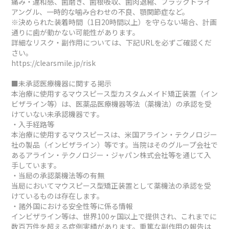
痛み・違和感、歯磨き、歯根吸収、歯肉退縮、ブラックトライ
アングル、一時的な噛み合わせの不良、顎関節症など。
※決められた装着時間（1日20時間以上）を守らない場合、計画
通りに歯が動かない可能性があります。
詳細なリスク・副作用については、下記URLを必ずご確認くだ
さい。
https://clearsmile.jp/risk
■未承認医療機器に関する掲示
本治療に使用するマウスピース型カスタムメイド矯正装置（イン
ビザライン等）は、医薬品医療機器等法（薬機法）の承認を受
けていない未承認機器です。
・入手経路等
本治療に使用するマウスピースは、米国アライン・テクノロジー
社の製品（インビザライン）等です。当院はそのグループ会社で
あるアライン・テクノロジー・ジャパン株式会社等を通じて入
手しています。
・当局の承認薬機法等の有無
当局においてマウスピース型矯正装置として薬機法の承認を受
けているものは存在します。
・諸外国における安全性等に係る情報
インビザライン等は、世界100ヶ国以上で提供され、これまでに
数百万件を超える症例実績があります。重篤な副作用の報告は