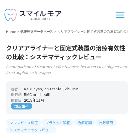
Home
矯正論文データベース
クリアアライナーと固定式装置の治療有効性の比較
クリアアライナーと固定式装置の治療有効性
の比較：システマティックレビュー
A comparison of treatment effectiveness between clear aligner and
fixed appliance therapies.
Ke Yunyan, Zhu Yanfei, Zhu Min
著者
BMC oral health
掲載誌
2019年11月
掲載日
矯正歯科
マウスピース矯正
ブラケット矯正
治療期間
比較研究
システマティックレビュー