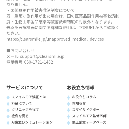
ありません。
・医薬品副作用被害救済制度について
万一重篤な副作用が出た場合は、国の医薬品副作用被害救済制
度・生物由来製品感染等被害救済制度の対象外となります。
未承認医療機器に関する詳細な説明は、下記URLからご確認く
ださい。
https://clearsmile.jp/unapproved_medical_devices
■お問い合わせ
メール:
support@clearsmile.jp
電話番号:
050-1721-1462
サービスについて
お役立ち情報
スマイルモア矯正とは
お役立ちコラム
料金について
お知らせ
クリニックを探す
スマイルドクター
症例を見る
スマイルモア監修医師
AI歯並びシミュレーション
矯正論文データベース