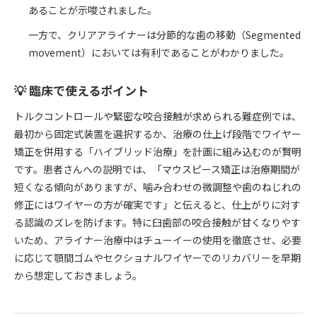
あることが示唆されました。
一方で、クリアアライナーは分節的な歯の移動（Segmented
movement）においては有利であることがわかりました。
💡 臨床で使えるポイント
トルクコントロールや緊密な咬合接触が求められる難症例では、
最初から固定式装置を選択するか、治療の仕上げ段階でワイヤー
矯正を併用する「ハイブリッド治療」を計画に組み込むのが賢明
です。患者さんへの説明では、「マウスピース矯正は治療期間が
短くなる傾向がありますが、噛み合わせの微調整や歯のねじれの
修正にはワイヤーの方が確実です」と伝えると、仕上がりに対す
る認識のズレを防げます。特に臼歯部の咬合接触が甘くなりやす
いため、アライナー治療中はチューイーの使用を徹底させ、必要
に応じて顎間ゴムやセクショナルワイヤーでのリカバリーを早期
から想定しておきましょう。