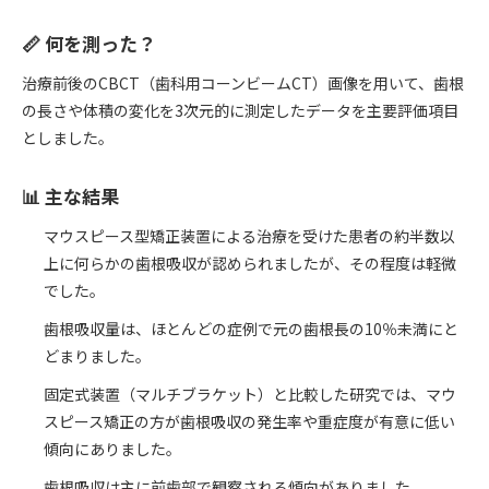
📏 何を測った？
治療前後のCBCT（歯科用コーンビームCT）画像を用いて、歯根
の長さや体積の変化を3次元的に測定したデータを主要評価項目
としました。
📊 主な結果
マウスピース型矯正装置による治療を受けた患者の約半数以
上に何らかの歯根吸収が認められましたが、その程度は軽微
でした。
歯根吸収量は、ほとんどの症例で元の歯根長の10％未満にと
どまりました。
固定式装置（マルチブラケット）と比較した研究では、マウ
スピース矯正の方が歯根吸収の発生率や重症度が有意に低い
傾向にありました。
歯根吸収は主に前歯部で観察される傾向がありました。