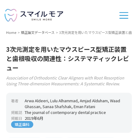
Home
矯正論文データベース
3次元測定を用いたマウスピース型矯正装置と歯根
3次元測定を用いたマウスピース型矯正装置
と歯根吸収の関連性：システマティックレビ
ュー
Association of Orthodontic Clear Aligners with Root Resorption
Using Three-dimension Measurements: A Systematic Review.
Arwa Aldeeri, Lulu Alhammad, Amjad Alduham, Waad
著者
Ghassan, Sanaa Shafshak, Eman Fatani
The journal of contemporary dental practice
掲載誌
2019年6月
掲載日
矯正歯科