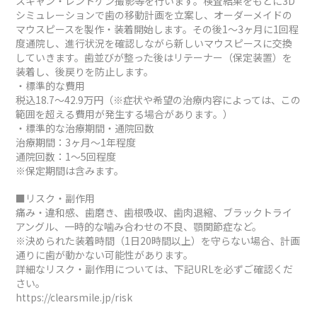
スキャン・レントゲン撮影等を行います。検査結果をもとに3D
シミュレーションで歯の移動計画を立案し、オーダーメイドの
マウスピースを製作・装着開始します。その後1～3ヶ月に1回程
度通院し、進行状況を確認しながら新しいマウスピースに交換
していきます。歯並びが整った後はリテーナー（保定装置）を
装着し、後戻りを防止します。
・標準的な費用
税込18.7～42.9万円（※症状や希望の治療内容によっては、この
範囲を超える費用が発生する場合があります。）
・標準的な治療期間・通院回数
治療期間：3ヶ月～1年程度
通院回数：1～5回程度
※保定期間は含みます。
■リスク・副作用
痛み・違和感、歯磨き、歯根吸収、歯肉退縮、ブラックトライ
アングル、一時的な噛み合わせの不良、顎関節症など。
※決められた装着時間（1日20時間以上）を守らない場合、計画
通りに歯が動かない可能性があります。
詳細なリスク・副作用については、下記URLを必ずご確認くだ
さい。
https://clearsmile.jp/risk