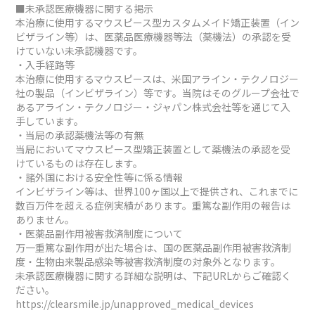
■未承認医療機器に関する掲示
本治療に使用するマウスピース型カスタムメイド矯正装置（イン
ビザライン等）は、医薬品医療機器等法（薬機法）の承認を受
けていない未承認機器です。
・入手経路等
本治療に使用するマウスピースは、米国アライン・テクノロジー
社の製品（インビザライン）等です。当院はそのグループ会社で
あるアライン・テクノロジー・ジャパン株式会社等を通じて入
手しています。
・当局の承認薬機法等の有無
当局においてマウスピース型矯正装置として薬機法の承認を受
けているものは存在します。
・諸外国における安全性等に係る情報
インビザライン等は、世界100ヶ国以上で提供され、これまでに
数百万件を超える症例実績があります。重篤な副作用の報告は
ありません。
・医薬品副作用被害救済制度について
万一重篤な副作用が出た場合は、国の医薬品副作用被害救済制
度・生物由来製品感染等被害救済制度の対象外となります。
未承認医療機器に関する詳細な説明は、下記URLからご確認く
ださい。
https://clearsmile.jp/unapproved_medical_devices