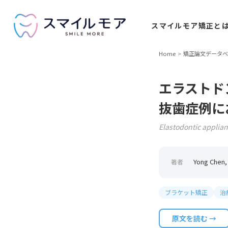
スマイルモア
矯正と
Home
矯正論文データベ
エラストド
抜歯症例に
Elastodontic applian
Yong Chen,
著者
ブラケット矯正
治
原文を読む →