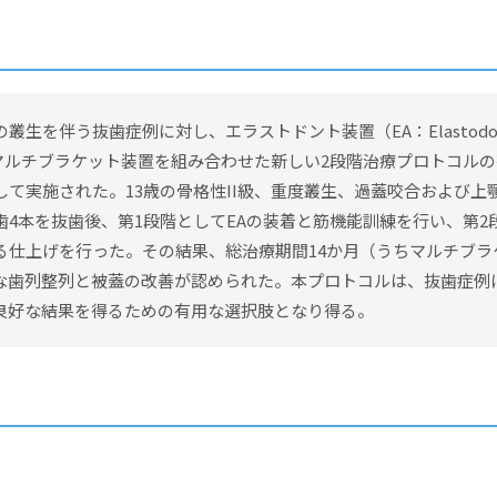
叢生を伴う抜歯症例に対し、エラストドント装置（EA：Elastodon
e）とマルチブラケット装置を組み合わせた新しい2段階治療プロトコル
して実施された。13歳の骨格性II級、重度叢生、過蓋咬合および上
歯4本を抜歯後、第1段階としてEAの装着と筋機能訓練を行い、第2
る仕上げを行った。その結果、総治療期間14か月（うちマルチブラ
な歯列整列と被蓋の改善が認められた。本プロトコルは、抜歯症例
良好な結果を得るための有用な選択肢となり得る。