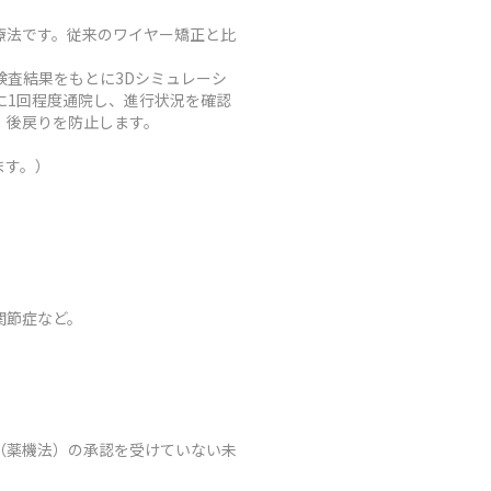
療法です。従来のワイヤー矯正と比
査結果をもとに3Dシミュレーシ
に1回程度通院し、進行状況を確認
、後戻りを防止します。
ます。）
関節症など。
（薬機法）の承認を受けていない未