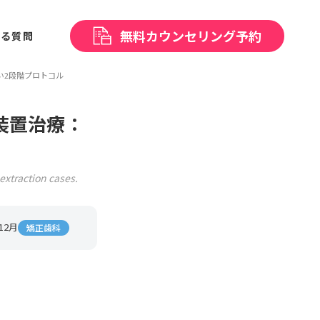
無料
カウンセリング予約
ある
質問
い2段階プロトコル
装置治療：
extraction cases.
12月
矯正歯科