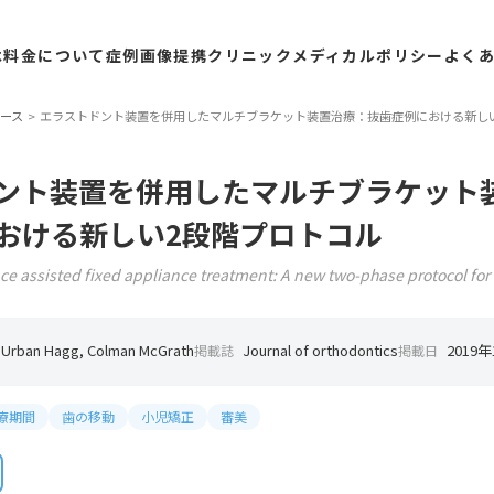
は
料金
について
症例
画像
提携
クリニック
メディカル
ポリシー
よく
ース
エラストドント装置を併用したマルチブラケット装置治療：抜歯症例における新し
ント装置を併用したマルチブラケット
おける新しい2段階プロトコル
ce assisted fixed appliance treatment: A new two-phase protocol for 
 Urban Hagg, Colman McGrath
Journal of orthodontics
2019年
掲載誌
掲載日
療期間
歯の移動
小児矯正
審美