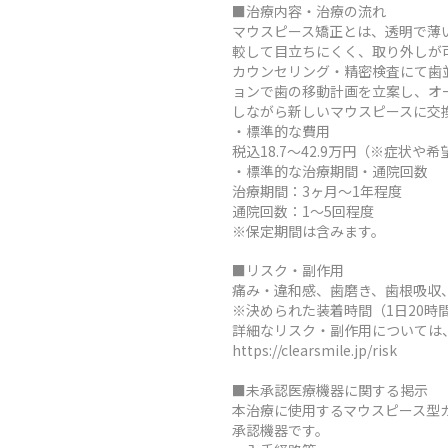
■治療内容・治療の流れ
マウスピース矯正とは、透明で薄
較して目立ちにくく、取り外しが
カウンセリング・精密検査にて歯
ョンで歯の移動計画を立案し、オ
しながら新しいマウスピースに交
・標準的な費用
税込18.7～42.9万円（※症
・標準的な治療期間・通院回数
治療期間：3ヶ月～1年程度
通院回数：1～5回程度
※保定期間は含みます。
■リスク・副作用
痛み・違和感、歯磨き、歯根吸収
※決められた装着時間（1日20
詳細なリスク・副作用については
https://clearsmile.jp/risk
■未承認医療機器に関する掲示
本治療に使用するマウスピース型
承認機器です。