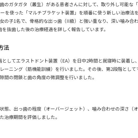
歯のガタガタ（叢生）がある患者さんに対して、取り外し可能な
ヤーを使った「マルチブラケット装置」を順番に使う新しい治療法
の女の子1名で、骨格的な出っ歯（II級）と強い重なり、深い噛み合
歯を抜歯した後の治療経過を詳しく報告しています。
方法
階としてエラストドント装置（EA）を日中2時間と就寝時に装着し
レーニング（筋機能訓練）を行いました。その後、第2段階として
隙間の閉鎖と歯の角度の微調整を行いました。
状態、出っ歯の程度（オーバージェット）、噛み合わせの深さ（
た治療期間を評価しました。