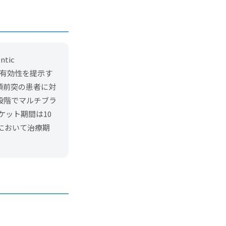
tic
の有効性を提示す
顎前突の患者に対
段階でマルチブラ
ケット期間は10
において治療期