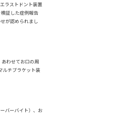
「エラストドント装置
を検証した症例報告
わせが認められまし
、あわせてお口の周
マルチブラケット装
オーバーバイト）、お