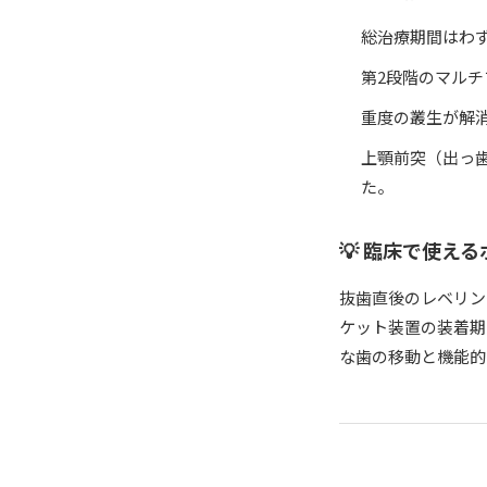
総治療期間はわ
第2段階のマルチ
重度の叢生が解
上顎前突（出っ
た。
💡 臨床で使え
抜歯直後のレベリン
ケット装置の装着期
な歯の移動と機能的