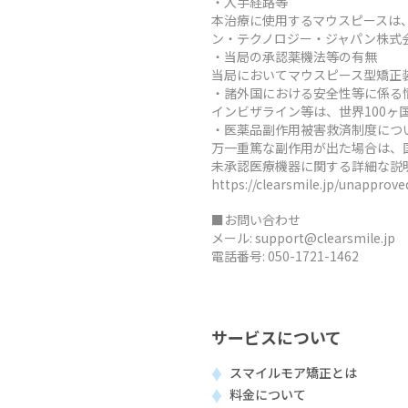
・入手経路等
本治療に使用するマウスピースは
ン・テクノロジー・ジャパン株式
・当局の承認薬機法等の有無
当局においてマウスピース型矯正
・諸外国における安全性等に係る
インビザライン等は、世界100
・医薬品副作用被害救済制度につ
万一重篤な副作用が出た場合は、
未承認医療機器に関する詳細な説
https://clearsmile.jp/unapprov
■お問い合わせ
メール:
support@clearsmile.jp
電話番号:
050-1721-1462
サービスについて
スマイルモア矯正とは
料金について