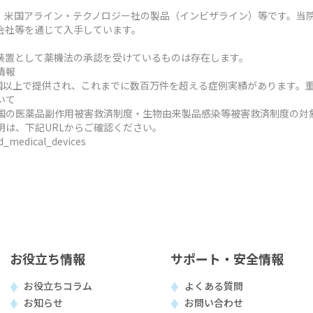
、米国アライン・テクノロジー社の製品（インビザライン）等です。当
会社等を通じて入手しています。
装置として薬機法の承認を受けているものは存在します。
情報
ヶ国以上で提供され、これまでに数百万件を超える症例実績があります。
いて
国の医薬品副作用被害救済制度・生物由来製品感染等被害救済制度の対
明は、下記URLからご確認ください。
ed_medical_devices
お役立ち情報
サポート・安全情報
お役立ちコラム
よくある質問
お知らせ
お問い合わせ