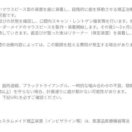
いマウスピース型の装置を歯に装着し、段階的に歯を移動させる矯正治
可能です。
並びの状態を確認し、口腔内スキャン・レントゲン撮影等を行います。検
ーダーメイドのマウスピースを製作・装着開始します。その後1～3ヶ月
換していきます。歯並びが整った後はリテーナー（保定装置）を装着し
状や希望の治療内容によっては、この範囲を超える費用が発生する場合があり
、歯肉退縮、ブラックトライアングル、一時的な噛み合わせの不良、顎
時間以上）を守らない場合、計画通りに歯が動かない可能性があります。
、下記URLを必ずご確認ください。
カスタムメイド矯正装置（インビザライン等）は、医薬品医療機器等法