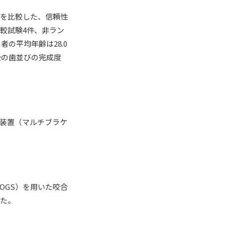
果を比較した、信頼性
較試験4件、非ラン
の平均年齢は28.0
後の歯並びの完成度
装置（マルチブラケ
OGS）を用いた咬合
した。