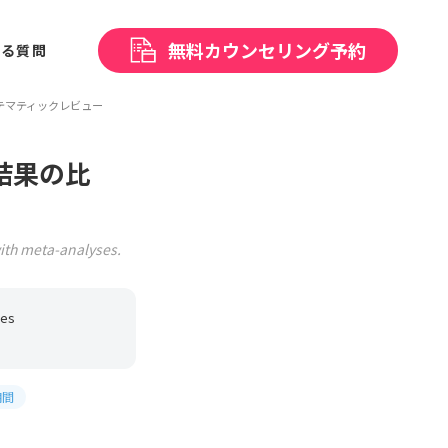
無料
カウンセリング予約
ある
質問
テマティックレビュー
結果の比
with meta-analyses.
des
期間