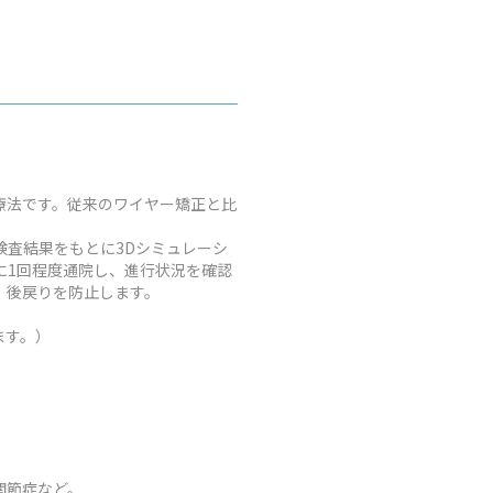
療法です。従来のワイヤー矯正と比
査結果をもとに3Dシミュレーシ
に1回程度通院し、進行状況を確認
、後戻りを防止します。
ます。）
関節症など。