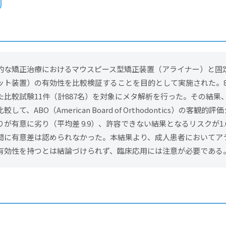
的な矯正治療におけるマウスピース型矯正装置（アライナー）と固
ット装置）の有効性を比較検証することを目的として実施された。
た比較試験11件（計887名）を対象にメタ解析を行った。その結果
て、ABO（American Board of Orthodontics）の客観
が有意に劣り（平均差 9.9）、許容できない結果となるリスクが1
間に有意差は認められなかった。本結果より、成人患者においてア
有効性を持つとは結論づけられず、臨床応用には注意が必要である