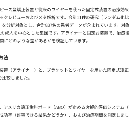
ピース型矯正装置と従来のワイヤーを使った固定式装置の治療効
ックレビューおよびメタ解析です。合計11件の研究（ランダム化比
）を分析対象とし、合計887名の患者データが含まれています。対象者
:2の成人を中心とした集団です。アライナーと固定式装置で、治療
間にどのような差があるかを検証しています。
方法
装置（アライナー）と、ブラケットとワイヤーを用いた固定式矯正
を比較しました。
、アメリカ矯正歯科ボード（ABO）が定める客観的評価システム（
成功率（許容できる結果かどうか）、および治療期間を測定しま