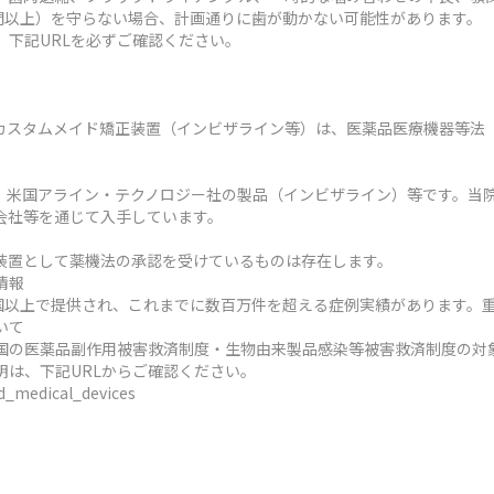
時間以上）を守らない場合、計画通りに歯が動かない可能性があります。
、下記URLを必ずご確認ください。
カスタムメイド矯正装置（インビザライン等）は、医薬品医療機器等法
、米国アライン・テクノロジー社の製品（インビザライン）等です。当
会社等を通じて入手しています。
装置として薬機法の承認を受けているものは存在します。
情報
ヶ国以上で提供され、これまでに数百万件を超える症例実績があります。
いて
国の医薬品副作用被害救済制度・生物由来製品感染等被害救済制度の対
明は、下記URLからご確認ください。
ed_medical_devices