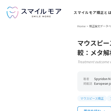
スマイルモア
矯正と
Home
矯正論文データベ
マウスピー
較：メタ解
Treatment outcome wi
Spyridon N 
著者
European jo
掲載誌
マウスピース矯正