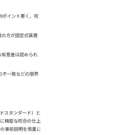
.9ポイント悪く、咬
置の方が固定式装置
な有意差は認められ
果の不一致などの限界
ドスタンダード）と
特に精密な咬合の仕上
への事前説明を慎重に