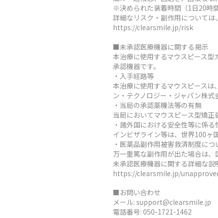
※決められた装着時間（1日20
詳細なリスク・副作用については
https://clearsmile.jp/risk
■未承認医療機器に関する掲示
本治療に使用するマウスピース型
承認機器です。
・入手経路等
本治療に使用するマウスピースは
ン・テクノロジー・ジャパン株式
・当局の承認薬機法等の有無
当局においてマウスピース型矯正
・諸外国における安全性等に係る
インビザライン等は、世界100
・医薬品副作用被害救済制度につ
万一重篤な副作用が出た場合は、
未承認医療機器に関する詳細な説
https://clearsmile.jp/unapprov
■お問い合わせ
メール:
support@clearsmile.jp
電話番号:
050-1721-1462