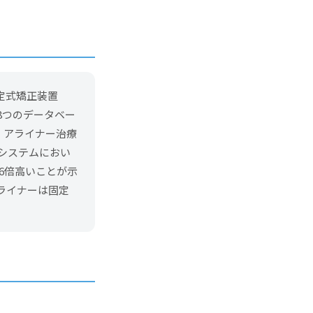
定式矯正装置
8つのデータベー
、アライナー治療
的評価システムにおい
.6倍高いことが示
ライナーは固定
。