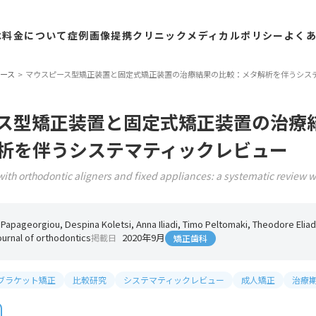
は
料金
について
症例
画像
提携
クリニック
メディカル
ポリシー
よく
ース
マウスピース型矯正装置と固定式矯正装置の治療結果の比較：メタ解析を伴うシス
ス型矯正装置と固定式矯正装置の治療
析を伴うシステマティックレビュー
th orthodontic aligners and fixed appliances: a systematic review 
Papageorgiou, Despina Koletsi, Anna Iliadi, Timo Peltomaki, Theodore Elia
urnal of orthodontics
2020年9月
掲載日
矯正歯科
ブラケット矯正
比較研究
システマティックレビュー
成人矯正
治療