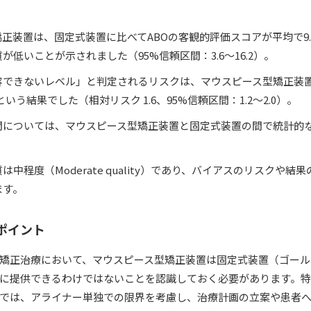
正装置は、固定式装置に比べてABOの客観的評価スコアが平均で9
が低いことが示されました（95%信頼区間：3.6〜16.2）。
容できないレベル」と判定されるリスクは、マウスピース型矯正装
という結果でした（相対リスク 1.6、95%信頼区間：1.2〜2.0）。
間については、マウスピース型矯正装置と固定式装置の間で統計的
中程度（Moderate quality）であり、バイアスのリスクや結
ます。
るポイント
矯正治療において、マウスピース型矯正装置は固定式装置（ゴール
に提供できるわけではないことを認識しておく必要があります。
では、アライナー単独での限界を考慮し、治療計画の立案や患者