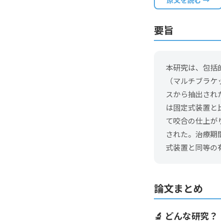
原文を読む →
要旨
本研究は、包括
（マルチブラケ
スから抽出され
は固定式装置と比較し
て咬合の仕上がり
された。治療期
式装置と同等の
論文まとめ
🔬 どんな研究？