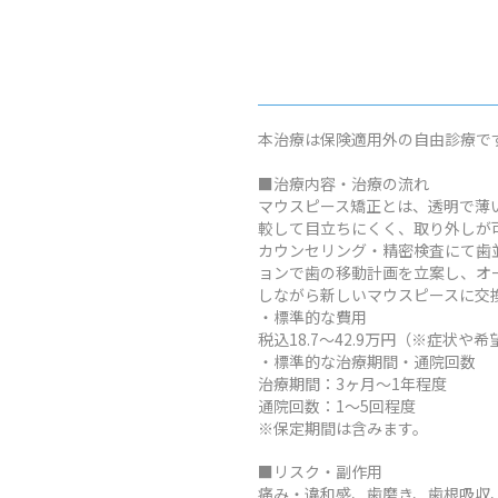
本治療は保険適用外の自由診療で
■治療内容・治療の流れ
マウスピース矯正とは、透明で薄
較して目立ちにくく、取り外しが
カウンセリング・精密検査にて歯
ョンで歯の移動計画を立案し、オ
しながら新しいマウスピースに交
・標準的な費用
税込18.7～42.9万円（※症
・標準的な治療期間・通院回数
治療期間：3ヶ月～1年程度
通院回数：1～5回程度
※保定期間は含みます。
■リスク・副作用
痛み・違和感、歯磨き、歯根吸収