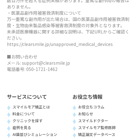
数百万件を超える症例実績があります。重篤な副作用の報告は
ありません。
・医薬品副作用被害救済制度について
万一重篤な副作用が出た場合は、国の医薬品副作用被害救済制
度・生物由来製品感染等被害救済制度の対象外となります。
未承認医療機器に関する詳細な説明は、下記URLからご確認く
ださい。
https://clearsmile.jp/unapproved_medical_devices
■お問い合わせ
メール:
support@clearsmile.jp
電話番号:
050-1721-1462
サービスについて
お役立ち情報
スマイルモア矯正とは
お役立ちコラム
料金について
お知らせ
クリニックを探す
スマイルドクター
症例を見る
スマイルモア監修医師
AI歯並びシミュレーション
矯正論文データベース