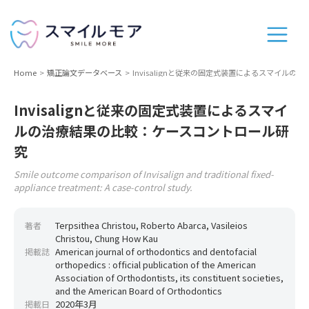
Home
矯正論文データベース
Invisalignと従来の固定式装置によるスマイル
Invisalignと従来の固定式装置によるスマイ
ルの治療結果の比較：ケースコントロール研
究
Smile outcome comparison of Invisalign and traditional fixed-
appliance treatment: A case-control study.
Terpsithea Christou, Roberto Abarca, Vasileios
著者
Christou, Chung How Kau
American journal of orthodontics and dentofacial
掲載誌
orthopedics : official publication of the American
Association of Orthodontists, its constituent societies,
and the American Board of Orthodontics
2020年3月
掲載日