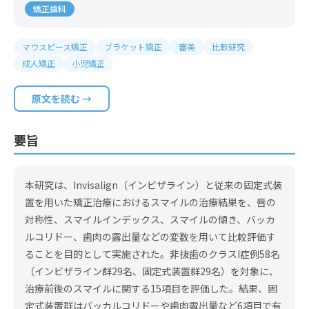
矯正歯科
マウスピース矯正
ブラケット矯正
審美
比較研究
成人矯正
小児矯正
原文を読む →
要旨
本研究は、Invisalign（インビザライン）と従来の固定式装
置を用いた矯正治療におけるスマイルの治療結果を、唇の
対称性、スマイルインデックス、スマイルの傾き、バッカ
ルコリドー、歯肉の露出量などの変数を用いて比較評価す
ることを目的として実施された。非抜歯のクラスI症例58名
（インビザライン群29名、固定式装置群29名）を対象に、
治療前後のスマイルに関する15項目を評価した。結果、固
定式装置群はバッカルコリドーや歯肉露出量など6項目で有