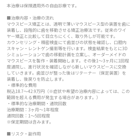
本治療は保険適用外の自由診療です。
■治療内容・治療の流れ
マウスピース矯正とは、透明で薄いマウスピース型の装置を歯に
装着し、段階的に歯を移動させる矯正治療法です。従来のワイ
ヤー矯正と比較して目立ちにくく、取り外しが可能です。
カウンセリング・精密検査にて歯並びの状態を確認し、口腔内
スキャン・レントゲン撮影等を行います。検査結果をもとに3D
シミュレーションで歯の移動計画を立案し、オーダーメイドの
マウスピースを製作・装着開始します。その後1～3ヶ月に1回程
度通院し、進行状況を確認しながら新しいマウスピースに交換
していきます。歯並びが整った後はリテーナー（保定装置）を
装着し、後戻りを防止します。
・標準的な費用
税込18.7～42.9万円（※症状や希望の治療内容によっては、この
範囲を超える費用が発生する場合があります。）
・標準的な治療期間・通院回数
治療期間：3ヶ月～1年程度
通院回数：1～5回程度
※保定期間は含みます。
■リスク・副作用