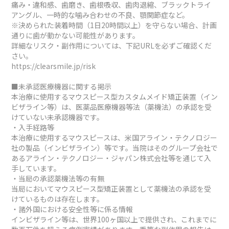
痛み・違和感、歯磨き、歯根吸収、歯肉退縮、ブラックトライ
アングル、一時的な噛み合わせの不良、顎関節症など。
※決められた装着時間（1日20時間以上）を守らない場合、計画
通りに歯が動かない可能性があります。
詳細なリスク・副作用については、下記URLを必ずご確認くだ
さい。
https://clearsmile.jp/risk
■未承認医療機器に関する掲示
本治療に使用するマウスピース型カスタムメイド矯正装置（イン
ビザライン等）は、医薬品医療機器等法（薬機法）の承認を受
けていない未承認機器です。
・入手経路等
本治療に使用するマウスピースは、米国アライン・テクノロジー
社の製品（インビザライン）等です。当院はそのグループ会社で
あるアライン・テクノロジー・ジャパン株式会社等を通じて入
手しています。
・当局の承認薬機法等の有無
当局においてマウスピース型矯正装置として薬機法の承認を受
けているものは存在します。
・諸外国における安全性等に係る情報
インビザライン等は、世界100ヶ国以上で提供され、これまでに