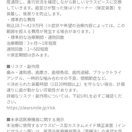
度通院し、進行状況を確認しながら新しいマウスピースに交換
していきます。歯並びが整った後はリテーナー（保定装置）を
装着し、後戻りを防止します。
・標準的な費用
税込18.7～42.9万円（※症状や希望の治療内容によっては、この
範囲を超える費用が発生する場合があります。）
・標準的な治療期間・通院回数
治療期間：3ヶ月～1年程度
通院回数：1～5回程度
※保定期間は含みます。
■リスク・副作用
痛み・違和感、歯磨き、歯根吸収、歯肉退縮、ブラックトライ
アングル、一時的な噛み合わせの不良、顎関節症など。
※決められた装着時間（1日20時間以上）を守らない場合、計画
通りに歯が動かない可能性があります。
詳細なリスク・副作用については、下記URLを必ずご確認くだ
さい。
https://clearsmile.jp/risk
■未承認医療機器に関する掲示
本治療に使用するマウスピース型カスタムメイド矯正装置（イン
ビザライン等）は、医薬品医療機器等法（薬機法）の承認を受