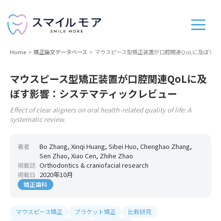
Home
矯正論文データベース
マウスピース型矯正装置が口腔関連QoLに及ぼす
マウスピース型矯正装置が口腔関連QoLに及
ぼす影響：システマティックレビュー
Effect of clear aligners on oral health-related quality of life: A
systematic review.
Bo Zhang, Xinqi Huang, Sibei Huo, Chenghao Zhang,
著者
Sen Zhao, Xiao Cen, Zhihe Zhao
Orthodontics & craniofacial research
掲載誌
2020年10月
掲載日
矯正歯科
マウスピース矯正
ブラケット矯正
比較研究